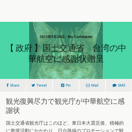
2011年5月24日 • No Comments
【 政府 】国土交通省 台湾の中
華航空に感謝状贈呈
Share
Tweet
Pin
Mail
SMS
観光復興尽力で観光庁が中華航空に感
謝状
国土交通省観光庁はこのほど、東日本大震災後、積極的
に救援活動にかかわり、日台路線のプロモーションで観