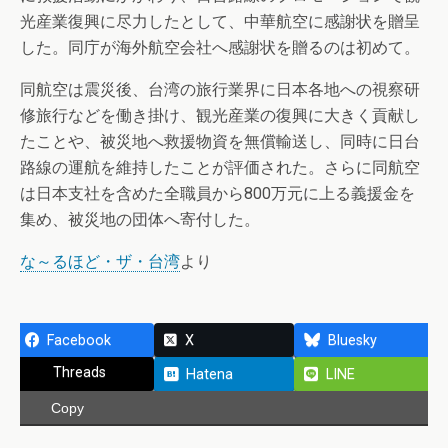
光産業復興に尽力したとして、中華航空に感謝状を贈呈
した。同庁が海外航空会社へ感謝状を贈るのは初めて。
同航空は震災後、台湾の旅行業界に日本各地への視察研
修旅行などを働き掛け、観光産業の復興に大きく貢献し
たことや、被災地へ救援物資を無償輸送し、同時に日台
路線の運航を維持したことが評価された。さらに同航空
は日本支社を含めた全職員から800万元に上る義援金を
集め、被災地の団体へ寄付した。
な～るほど・ザ・台湾
より
Facebook
X
Bluesky
Threads
Hatena
LINE
Copy