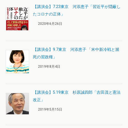
【講演会】7.23東京 河添恵子「習近平が隠蔽し
たコロナの正体」
2020年6月26日
【講演会】9.7東京 河添恵子 「米中新冷戦と瀕
死の習政権」
2019年8月4日
【講演会】5.19東京 杉原誠四郎「吉田茂と憲法
改正」
2019年5月15日