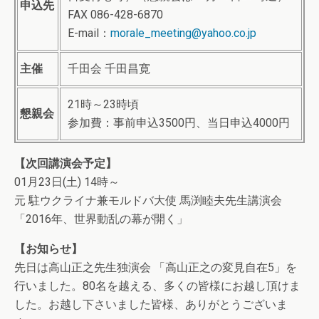
申込先
FAX 086-428-6870
E-mail：
morale_meeting@yahoo.co.jp
主催
千田会 千田昌寛
21時～23時頃
懇親会
参加費：事前申込3500円、当日申込4000円
【次回講演会予定】
01月23日(土) 14時～
元 駐ウクライナ兼モルドバ大使 馬渕睦夫先生講演会
「2016年、世界動乱の幕が開く」
【お知らせ】
先日は高山正之先生独演会 「高山正之の変見自在5」を
行いました。80名を越える、多くの皆様にお越し頂けま
した。お越し下さいました皆様、ありがとうございま