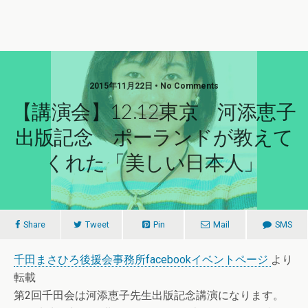
2015年11月22日 • No Comments
【講演会】12.12東京 河添恵子
出版記念 ポーランドが教えて
くれた「美しい日本人」
Share
Tweet
Pin
Mail
SMS
千田まさひろ後援会事務所facebookイベントページ
より
転載
第2回千田会は河添恵子先生出版記念講演になります。