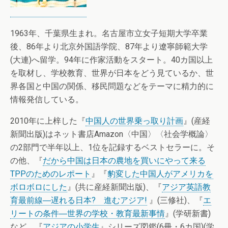
1963年、千葉県生まれ。名古屋市立女子短期大学卒業
後、86年より北京外国語学院、87年より遼寧師範大学
(大連)へ留学。94年に作家活動をスタート。40カ国以上
を取材し、学校教育、世界が日本をどう見ているか、世
界各国と中国の関係、移民問題などをテーマに精力的に
情報発信している。
2010年に上梓した『
中国人の世界乗っ取り計画
』(産経
新聞出版)はネット書店Amazon〈中国〉〈社会学概論〉
の2部門で半年以上、1位を記録するベストセラーに。そ
の他、『
だから中国は日本の農地を買いにやって来る
TPPのためのレポート
』『
豹変した中国人がアメリカを
ボロボロにした
』(共に産経新聞出版)、『
アジア英語教
育最前線―遅れる日本? 進むアジア!
』(三修社)、『
エ
リートの条件―世界の学校・教育最新事情
』(学研新書)
など。『
アジアの小学生
』シリーズ図鑑(6冊・6カ国)(学