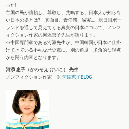
った!
亡国の民が信頼し、尊敬し、共鳴する、日本人が知らな
い日本の姿とは? 真面目、責任感、誠実…、親日国ポー
ランドを通して見えてくる真実の日本について、ノンフ
ィクション作家の河添恵子先生が語ります。
※中国専門家である河添先生が、中国韓国が日本に仕掛
けてきている不毛な歴史戦に、別の角度・多角的な視点
から闘う内容となります。
河添 恵子（かわそえ けいこ） 先生
ノンフィクション作家 ※
河添恵子BLOG