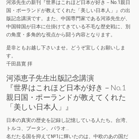
河添先生の新刊『世界はこれほど日本が好き－No.1親日
国・ポーランドが教えてくれた「美しい日本人」』の出
版記念講演です。また、中国専門家である河添先生が、
中国韓国が日本に仕掛けてきている不毛な歴史戦に、別
の角度・多角的な視点から闘う内容となります。
是非ともお越し下さいませ。どうぞ宜しくお願いしま
す。
千田昌寛 拝
河添恵子先生出版記念講演
『世界はこれほど日本が好き－No.1
親日国・ポーランドが教えてくれた
「美しい日本人」』
日本の真実の歴史を記録し記憶している人たち。台湾、
トルコ、ブータン、パラオ…
名だたる国を抑えて№1に輝いたのは、中欧のあの国だ