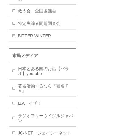
救う会 全国協議会
特定失踪者問題調査会
BITTER WINTER
市民メディア
日本とある国のお話【パラ
オ】youtube
署名活動するなら『署名Ｔ
Ｖ』
IZA イザ！
ラジオフリーウイグルジャパ
ン
JC-NET ジェイシーネット