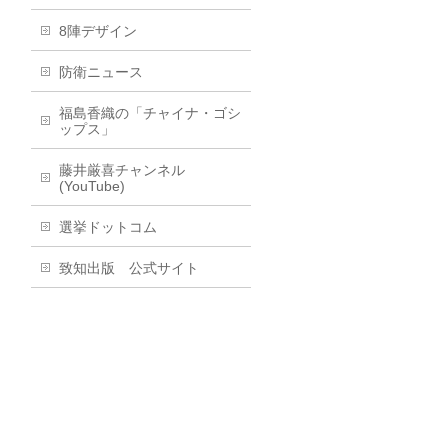
8陣デザイン
防衛ニュース
福島香織の「チャイナ・ゴシ
ップス」
藤井厳喜チャンネル
(YouTube)
選挙ドットコム
致知出版 公式サイト