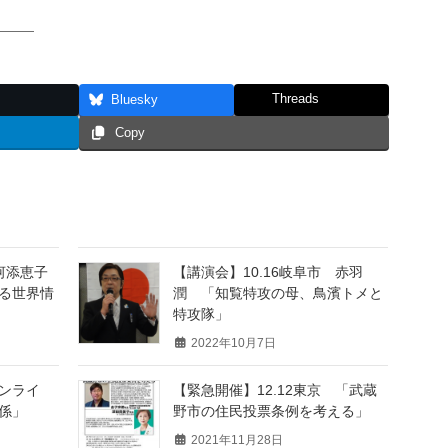
———
Threads
Bluesky
Copy
河添恵子
【講演会】10.16岐阜市 赤羽
る世界情
潤 「知覧特攻の母、鳥濱トメと
特攻隊」
2022年10月7日
オンライ
【緊急開催】12.12東京 「武蔵
係」
野市の住民投票条例を考える」
2021年11月28日