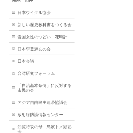
日本ウイグル協会
新しい歴史教科書をつくる会
愛国女性のつどい 花時計
日本李登輝友の会
日本会議
台湾研究フォーラム
「自治基本条例」に反対する
市民の会
アジア自由民主連帯協議会
放射線防護情報センター
知覧特攻の母 鳥濱トメ顕彰
会