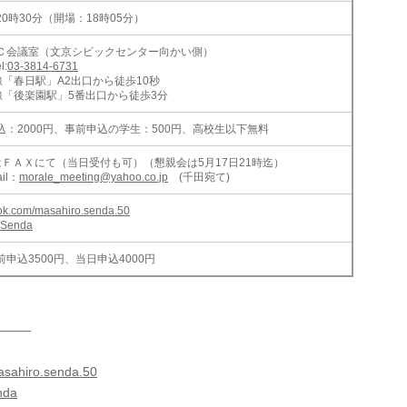
20時30分（開場：18時05分）
Ｃ会議室（文京シビックセンター向かい側）
:
03-3814-6731
「春日駅」A2出口から徒歩10秒
「後楽園駅」5番出口から徒歩3分
込：2000円、事前申込の学生：500円、高校生以下無料
はＦＡＸにて（当日受付も可）（懇親会は5月17日21時迄）
il：
morale_meeting@yahoo.co.jp
(千田宛て)
ook.com/masahiro.senda.50
o_Senda
申込3500円、当日申込4000円
———
asahiro.senda.50
nda