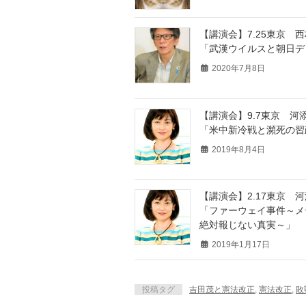
【講演会】7.25東京 
「武漢ウイルスと朝日デ
2020年7月8日
【講演会】9.7東京 河
「米中新冷戦と瀕死の習
2019年8月4日
【講演会】2.17東京 
「ファーウェイ事件～メ
絶対報じない真実～」
2019年1月17日
投稿タグ
吉田茂と憲法改正
,
憲法改正
,
敗