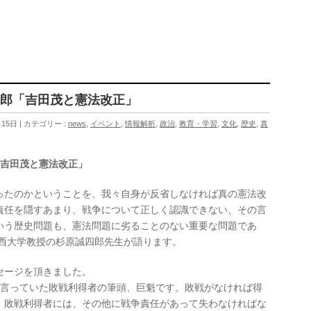
四郎「吉田茂と憲法改正」
月15日
カテゴリー :
news
,
イベント
,
情報解析
,
政治
,
教育・学習
,
文化
,
歴史
,
真
「吉田茂と憲法改正」
ったのかということを、我々自身が反省しなければ真の憲法改
責任を隠すあまり、戦争について正しく認識できない、その言
いう歴史問題も、憲法問題に劣ることのない重要な問題であ
城西大学教授の杉原誠四郎先生が語ります。
セージを頂きました。
が言っていた敗戦利得者の筆頭、巨魁です。敗戦がなければ得
。敗戦利得者には、その他に戦争責任があって失わなければな