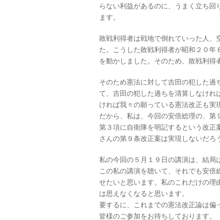
らない利益があるのに、うまく立ち回
ます。
敗戦利得者は戦地で倒れていった人、
た。こうした敗戦利得者が昭和２０年
を動かしました。そのため、敗戦利得
そのため憲法に対して吉田の犯した過
て、吉田の犯した過ちを清算しなけれ
ければ我々の願っている憲法改正も実
だから、私は、今回の安倍総理の、第
第３項に自衛隊を明記するという改正
さんの第９条改正案は実現しないだろ
私の今回の５月１９日の講演は、結局
この私の講演を聴いて、それでも安倍
せたいと思います。私のこれだけの理
は思えなくなると思います。
要するに、これまでの憲法改正論は偏
皆様のご参加をお待ちしております。