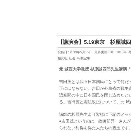
【講演会】5.19東京 杉原誠
投稿日 : 2019年5月15日
最終更新日時 : 2019年5
相究明
,
社会
,
転載記事
元 城西大学教授 杉原誠四郎先生講演
吉田茂とは我々日本国民にとって何だ
正にはならない。吉田が外務省の戦争
語空間の中に日本国民を閉じ込めたと
る。吉田茂と憲法改正について、元 
講師の杉原先生より皆様に下記のメッ
●吉田茂というのは、故渡部昇一さん
られない利得を得た人たちの親玉です