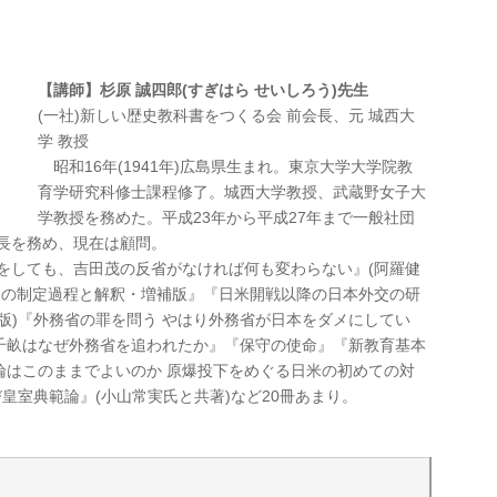
【講師】杉原 誠四郎(すぎはら せいしろう)先生
(一社)新しい歴史教科書をつくる会 前会長、元 城西大
学 教授
昭和16年(1941年)広島県生まれ。東京大学大学院教
育学研究科修士課程修了。城西大学教授、武蔵野女子大
学教授を務めた。平成23年から平成27年まで一般社団
長を務め、現在は顧問。
をしても、吉田茂の反省がなければ何も変わらない』(阿羅健
その制定過程と解釈・増補版』『日米開戦以降の日本外交の研
版)『外務省の罪を問う やはり外務省が日本をダメにしてい
千畝はなぜ外務省を追われたか』『保守の使命』『新教育基本
論はこのままでよいのか 原爆投下をめぐる日米の初めての対
皇室典範論』(小山常実氏と共著)など20冊あまり。