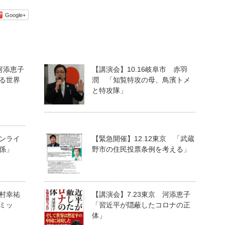
Google+
河添恵子
【講演会】10.16岐阜市 赤羽
る世界
潤 「知覧特攻の母、鳥濱トメ
と特攻隊」
オンライ
【緊急開催】12.12東京 「武蔵
係」
野市の住民投票条例を考える」
西村幸祐
【講演会】7.23東京 河添恵子
ミッ
「習近平が隠蔽したコロナの正
体」