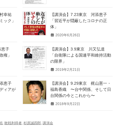
西村幸祐
【講演会】7.23東京 河添恵子
ミック」
「習近平が隠蔽したコロナの正
体」
2020年6月26日
添恵子
【講演会】3.9東京 川又弘道
政権」
「自衛隊による国連平和維持活動
の限界」
2019年2月21日
河添恵子
【講演会】9.29東京 梶山憲一・
ディアが
福島香織 〜台中関係、そして日
台関係の今とこれから〜
2018年9月22日
戦
,
敗戦利得者
,
杉原誠四郎
,
講演会