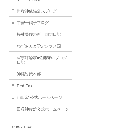
田母神俊雄公式ブログ
中曽千鶴子ブログ
桜林美佐の新・国防日記
ねずさんと学ぶシラス国
軍事評論家=佐藤守のブログ
日記
沖縄対策本部
Red Fox
山田宏 公式ホームページ
田母神俊雄公式ホームページ
組織・団体