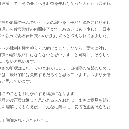
り画策して、その失うべき利益を失わなかった人たちも含まれ
空襲や原爆で死んでいった人の思いを、平然と踏みにじりまし
８月から佐藤栄作の内閣終了まで（あるいはもう少し）、日本
者の親玉である吉田茂への批判はずっと抑えられてきました。
ちへの批判も極力抑えられ続けました。だから、憲法に対し
ば真の憲法改正にはならないと思います。と同時に、そうしな
現しないと思います。
９条の解釈はこれまでのとおりにして、自衛隊の名誉のために
案は、最終的には失敗するだろうと思っています。つまり安倍
うと思っています。
はこのことを明らかにする講演になります。
総理の改正案は通ると思われる人がおれば、まさに意見を闘わ
由を理解してもらえば、そんなに簡単に、安倍改正案は通ると
って議論されてきたのです。