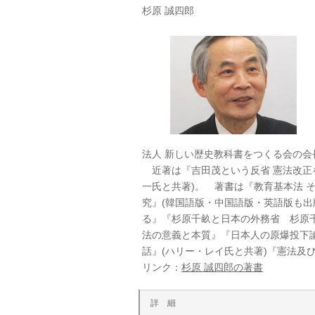
杉原 誠四郎
法人 新しい歴史教科書をつくる会の会
近著は『吉田茂という反省 憲法改正
一氏と共著)。 著書は『教育基本法 
究』(韓国語版・中国語版・英語版も出
る』『杉原千畝と日本の外務省 杉原
法の意義と本質』『日本人の原爆投下
話』(ハリー・レイ氏と共著)『憲法及び
リンク：
杉原 誠四郎の著書
詳 細