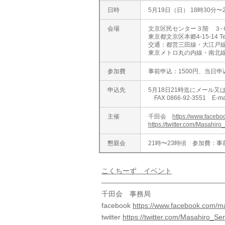
日時
5月19日（日） 18時30分〜
会場
文京区民センター３階 ３-
東京都文京区本郷4-15-14 Tel
交通：都営三田線・大江戸線
東京メトロ丸の内線・南北線
参加費
事前申込：1500円、当日申
申込先
5月18日21時迄にメール又
FAX 0866-92-3551 E-ma
主催
千田会
https://www.faceb
https://twitter.com/Masahir
懇親会
21時〜23時頃 参加費：事前
こくちーず イベント
—————————————————
千田会 事務局
facebook
https://www.facebook.com/m
twitter
https://twitter.com/Masahiro_Se