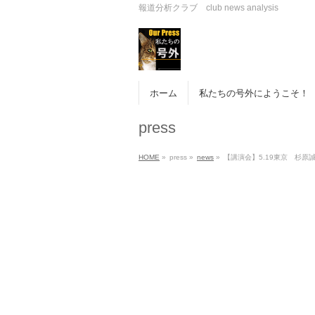
報道分析クラブ club news analysis
ホーム
私たちの号外にようこそ！
press
HOME
»
press
»
news
»
【講演会】5.19東京 杉