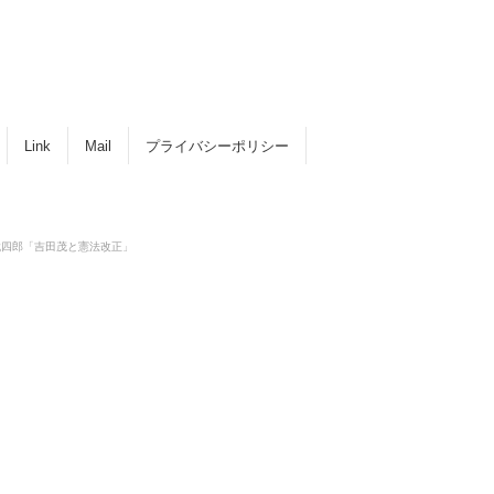
Link
Mail
プライバシーポリシー
原誠四郎「吉田茂と憲法改正」