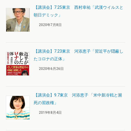
【講演会】7.25東京 西村幸祐「武漢ウイルスと
朝日デミック」
2020年7月8日
【講演会】7.23東京 河添恵子「習近平が隠蔽し
たコロナの正体」
2020年6月26日
【講演会】9.7東京 河添恵子 「米中新冷戦と瀕
死の習政権」
2019年8月4日