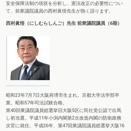
安全保障法制の現状を分析し、憲法改正の必要性につい
て、前衆議院議員の西村眞悟先生が熱く語ります。
西村眞悟（にしむらしんご）先生 前衆議院議員（6期）
昭和23年7月7日大阪府堺市生まれ。京都大学法学部卒
業。昭和57年司法試験合格。
第40回衆議院議員総選挙旧大阪5区に民社党公認で出馬
し初当選。平成11年小渕内閣第2次改造内閣の防衛政務
次官に就任。平成26年、第47回衆議院議員総選挙大阪16