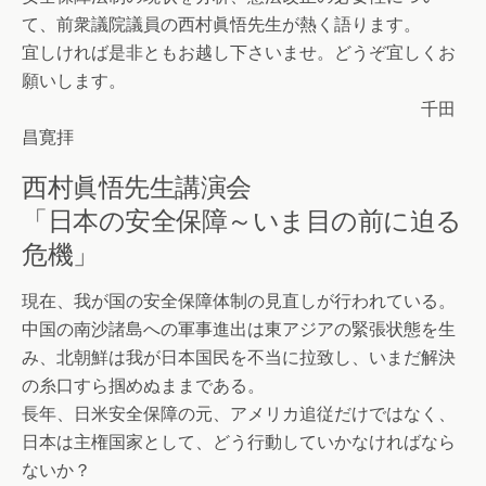
て、前衆議院議員の西村眞悟先生が熱く語ります。
宜しければ是非ともお越し下さいませ。どうぞ宜しくお
願いします。
千田
昌寛拝
西村眞悟先生講演会
「日本の安全保障～いま目の前に迫る
危機」
現在、我が国の安全保障体制の見直しが行われている。
中国の南沙諸島への軍事進出は東アジアの緊張状態を生
み、北朝鮮は我が日本国民を不当に拉致し、いまだ解決
の糸口すら掴めぬままである。
長年、日米安全保障の元、アメリカ追従だけではなく、
日本は主権国家として、どう行動していかなければなら
ないか？