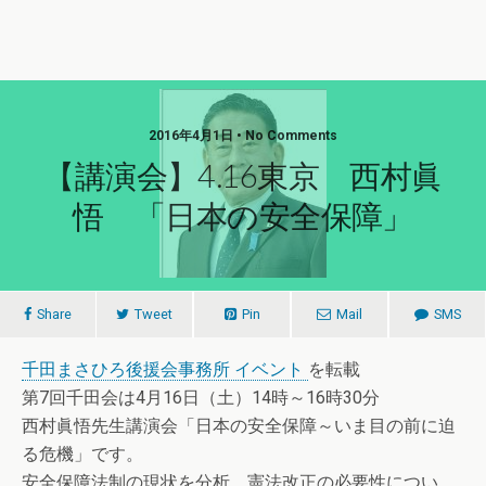
2016年4月1日 • No Comments
【講演会】4.16東京 西村眞
悟 「日本の安全保障」
Share
Tweet
Pin
Mail
SMS
千田まさひろ後援会事務所 イベント
を転載
第7回千田会は4月16日（土）14時～16時30分
西村眞悟先生講演会「日本の安全保障～いま目の前に迫
る危機」です。
安全保障法制の現状を分析、憲法改正の必要性につい