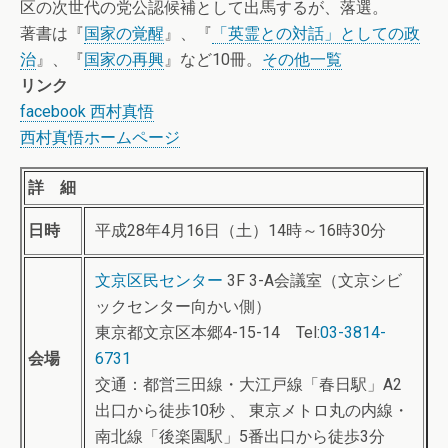
区の次世代の党公認候補として出馬するが、落選。
著書は『
国家の覚醒
』、『
「英霊との対話」としての政
治
』、『
国家の再興
』など10冊。
その他一覧
リンク
facebook 西村真悟
西村真悟ホームページ
詳 細
日時
平成28年4月16日（土）14時～16時30分
文京区民センター
3F 3-A会議室（文京シビ
ックセンター向かい側）
東京都文京区本郷4-15-14 Tel:
03-3814-
会場
6731
交通：都営三田線・大江戸線「春日駅」A2
出口から徒歩10秒 、 東京メトロ丸の内線・
南北線「後楽園駅」5番出口から徒歩3分