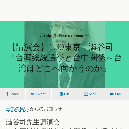
2016年1月9日 • No Comments
【講演会】1.30東京 澁谷司
「台湾総統選挙と台中関係～台
湾はどこへ向かうのか」
Share
Tweet
Pin
Mail
SMS
士気の集い
からのお知らせ
澁谷司先生講演会