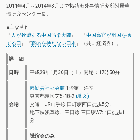
2011年4月～2014年3月まで拓殖海外事情研究所附属華
僑研究センター長。
■主な著作
『
人が死滅する中国汚染大陸
』、『
中国高官が祖国を捨
てる日
』『
戦略を持たない日本
』（共に経済界）。
詳 細
日時
平成28年1月30日（土）開場：17時50分
港勤労福祉会館
1階第一洋室
東京都港区芝5-18-2
(地図)
会場
交通：JR山手線 田町駅西口徒歩5分、
地下鉄浅草線、三田線 三田駅A7出口徒歩1
分
講演会のみ