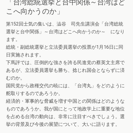
「台湾総統選挙と台中関係～台湾はど
こへ向かうのか」
第152回士気の集いは、澁谷 司先生講演会「台湾総統
選挙と台中関係」～台湾はどこへ向かうのか～ になり
ます。
総統・副総統選挙と立法委員選挙の投票が1月16日に同
日実施されます。
下馬評では、圧倒的な強さを誇る民進党の蔡英文主席で
あるが、立法委員選挙も勝ち、捻じれ国会とならずに済
むのか。
国民党から政権交代の暁には、「台湾丸」をどのように
舵取りするのであろうか。
経済的・軍事的な脅威を増す中国との関係はどのような
ものであろうか。我が国にとって地政学上に重要な地位
を占める台湾の動向は、非常に注目すべきでしょう。選
挙の背景及び今後の展望について、大いに語ります。