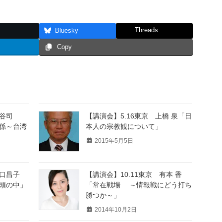
Threads
Bluesky
Copy
 澁谷司
【講演会】5.16東京 上橋 泉「日
係～台湾
本人の宗教観について」
2015年5月5日
山口昌子
【講演会】10.11東京 有本 香
頭の中」
「常在戦場 ～情報戦にどう打ち
勝つか～」
2014年10月2日