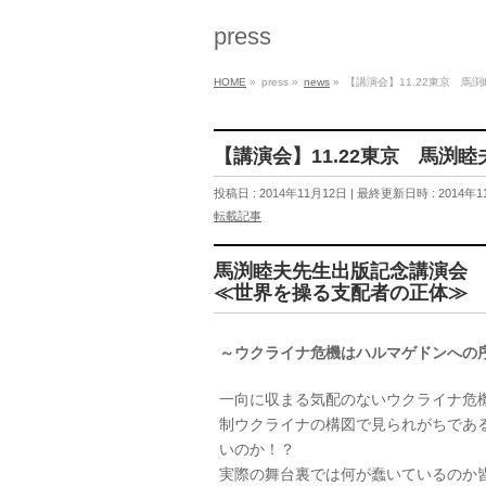
press
HOME
»
press
»
news
»
【講演会】11.22東京 馬
【講演会】11.22東京 馬渕
投稿日 : 2014年11月12日
最終更新日時 : 2014年1
転載記事
馬渕睦夫先生出版記念講演会
≪世界を操る支配者の正体≫
～ウクライナ危機はハルマゲドンへの
一向に収まる気配のないウクライナ危
制ウクライナの構図で見られがちであ
いのか！？
実際の舞台裏では何が蠢いているのか