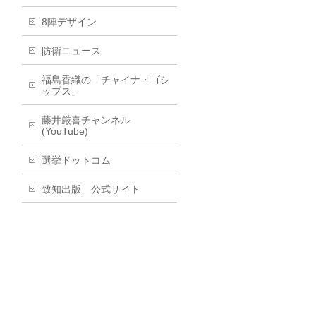
8陣デザイン
防衛ニュース
福島香織の「チャイナ・ゴシ
ップス」
藤井厳喜チャンネル
(YouTube)
選挙ドットコム
致知出版 公式サイト