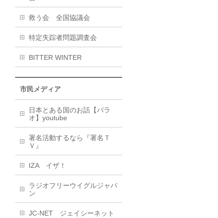
救う会 全国協議会
特定失踪者問題調査会
BITTER WINTER
市民メディア
日本とある国のお話【パラ
オ】youtube
署名活動するなら『署名Ｔ
Ｖ』
IZA イザ！
ラジオフリーウイグルジャパ
ン
JC-NET ジェイシーネット