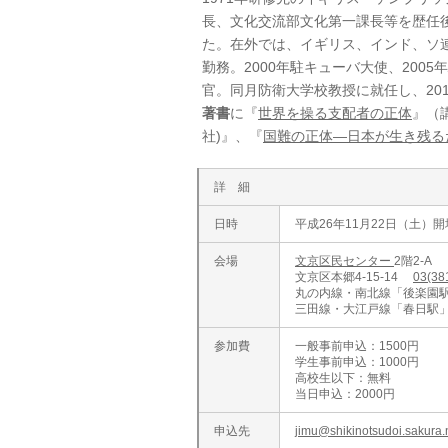
長、文化交流部文化第一課長等を歴任後
た。在外では、イギリス、インド、ソ
勤務。2000年駐キューバ大使、200
官。同月防衛大学校教授に就任し、201
著書
に『
世界を操る支配者の正体
』（
社)』、『
国難の正体―日本が生き残る
詳 細
日時
平成26年11月22日（土）開
会場
文京区民センター
2階2‐A
文京区本郷4-15-14
03(38
丸の内線・南北線「後楽園駅
三田線・大江戸線「春日駅」
参加費
一般事前申込：1500円
学生事前申込：1000円
高校生以下：無料
当日申込：2000円
申込先
jimu@shikinotsudoi.sakura.