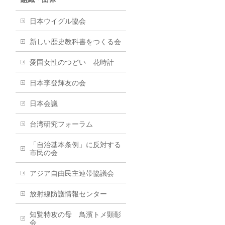
日本ウイグル協会
新しい歴史教科書をつくる会
愛国女性のつどい 花時計
日本李登輝友の会
日本会議
台湾研究フォーラム
「自治基本条例」に反対する
市民の会
アジア自由民主連帯協議会
放射線防護情報センター
知覧特攻の母 鳥濱トメ顕彰
会