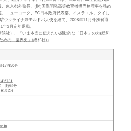
、東京都外務長、(財)国際開発高等教育機構専務理事を務め
連、ニューヨーク、EC日本政府代表部、イスラエル、タイに
5年駐ウクライナ兼モルドバ大使を経て、2008年11月外務省退
1年3月定年退職。
講談社）、『
いま本当に伝えたい感動的な「日本」の力
(総和
ための「世界史」
(総和社)』
場17時50分
14)6731
」徒歩5分
徒歩2分
ne.jp