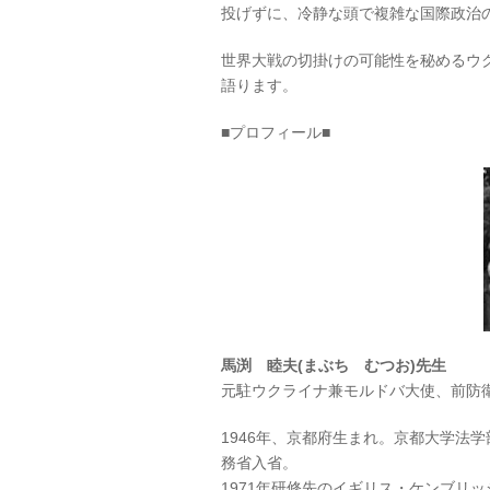
投げずに、冷静な頭で複雑な国際政治
世界大戦の切掛けの可能性を秘めるウ
語ります。
■プロフィール■
馬渕 睦夫(まぶち むつお)先生
元駐ウクライナ兼モルドバ大使、前防
1946年、京都府生まれ。京都大学法学
務省入省。
1971年研修先のイギリス・ケンブリ