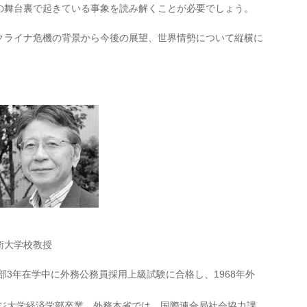
の舞台裏で起きている事象を読み解くことが必要でしょう。
クライナ危機の背景から今後の展望、世界情勢について縦横に
衛大学校教授
部3年在学中に外務公務員採用上級試験に合格し、1968年外
ッジ大学経済学部卒業。外務本省では、国際連合局社会協力課