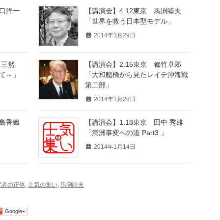
 山口洋一
【講演会】4.12東京 馬渕睦夫
「世界を救う日本型モデル」
2014年3月29日
崔 三然
【講演会】2.15東京 都竹卓郎
て～」
「大和艦橋から見たレイテ沖海戦
第二部」
2014年1月28日
 福島香織
【講演会】1.18東京 田中 秀雄
「満洲事変への道 Part3 」
2014年1月14日
配者の正体
,
士気の集い
,
馬渕睦夫
Google+