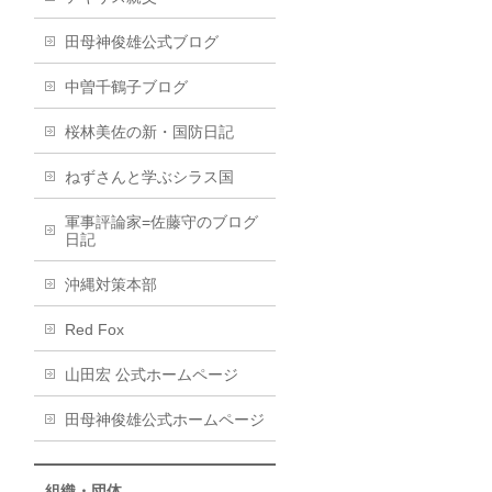
田母神俊雄公式ブログ
中曽千鶴子ブログ
桜林美佐の新・国防日記
ねずさんと学ぶシラス国
軍事評論家=佐藤守のブログ
日記
沖縄対策本部
Red Fox
山田宏 公式ホームページ
田母神俊雄公式ホームページ
組織・団体