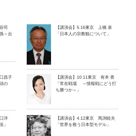
 澁谷司
【講演会】5.16東京 上橋 泉
係～台
「日本人の宗教観について」
山口昌子
【講演会】10.11東京 有本 香
頭の
「常在戦場 ～情報戦にどう打
ち勝つか～」
山口洋
【講演会】4.12東京 馬渕睦夫
況」
「世界を救う日本型モデル」