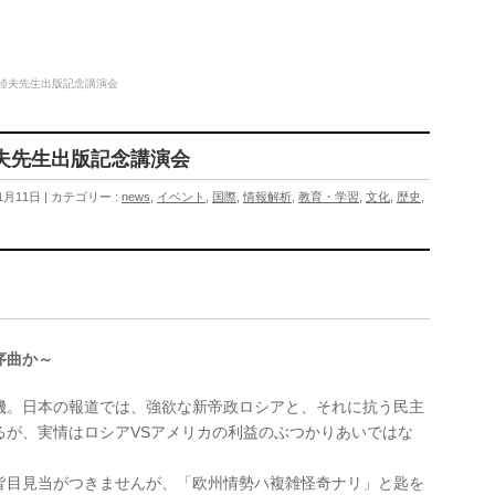
渕睦夫先生出版記念講演会
睦夫先生出版記念講演会
1月11日
カテゴリー :
news
,
イベント
,
国際
,
情報解析
,
教育・学習
,
文化
,
歴史
,
序曲か～
機。日本の報道では、強欲な新帝政ロシアと、それに抗う民主
るが、実情はロシアVSアメリカの利益のぶつかりあいではな
皆目見当がつきませんが、「欧州情勢ハ複雑怪奇ナリ」と匙を