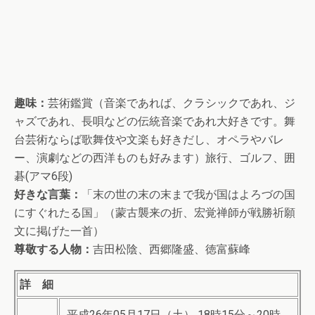
趣味：
芸術鑑賞（音楽であれば、クラシックであれ、ジ
ャズであれ、長唄などの伝統音楽であれ大好きです。舞
台芸術ならば歌舞伎や文楽も好きだし、オペラやバレ
ー、演劇などの西洋ものも好みます）旅行、ゴルフ、囲
碁(アマ6段)
好きな言葉：
「末の世の末の末まで我が国はよろづの国
にすぐれたる国」（蒙古襲来の折、宏覚禅師が戦勝祈願
文に掲げた一首）
尊敬する人物：
吉田松陰、西郷隆盛、徳富蘇峰
詳 細
平成26年05月17日（土） 18時15分～20時