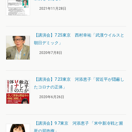
2021年11月28日
【講演会】7.25東京 西村幸祐「武漢ウイルスと
朝日デミック」
2020年7月8日
【講演会】7.23東京 河添恵子「習近平が隠蔽し
たコロナの正体」
2020年6月26日
【講演会】9.7東京 河添恵子 「米中新冷戦と瀕
死の習政権」