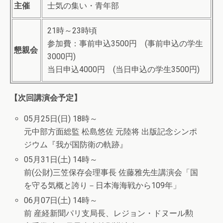
主催
士気の集い・青年部
21時～23時頃
参加費：事前申込3500円 (事前申込の学生
懇親会
3000円)
当日申込4000円 (当日申込の学生3500円)
【次回講演会予定】
05月25日(日) 18時～
元中部方面総監 松島悠佐 元陸将 出版記念シンポ
ジウム『我が国防衛の軌跡』
05月31日(土) 14時～
前(公財)三笠保存会理事長 佐藤雅先生講演会「国
を守る気概と誇り－日本海海戦から109年」
06月07日(土) 14時～
前 産経新聞パリ支局長、レジョン・ドヌール勲