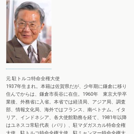
元 駐トルコ特命全権大使
1937年生まれ。本籍は佐賀県だが、少年期に鎌倉に移り
住んでからは、鎌倉市長谷に在住。1960年 東京大学卒
業後、外務省に入省。本省では経済局、アジア局、調査
部、情報文化局、海外ではフランス、南ベトナム、イタ
リア、インドネシア、各大使館勤務を経て、1981年以降
はユネスコ常駐代表（パリ）、駐マダガスカル特命全権
大使、駐トルコ特命全権大使、駐ミャンマー特命全権大