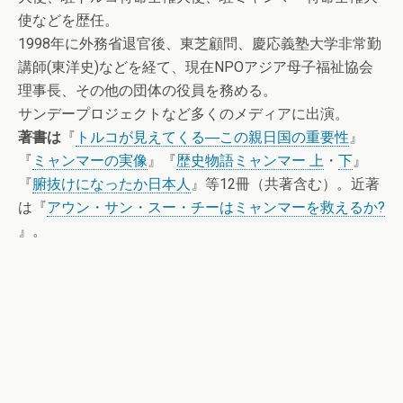
使などを歴任。
1998年に外務省退官後、東芝顧問、慶応義塾大学非常勤
講師(東洋史)などを経て、現在NPOアジア母子福祉協会
理事長、その他の団体の役員を務める。
サンデープロジェクトなど多くのメディアに出演。
著書は
『
トルコが見えてくる―この親日国の重要性
』
『
ミャンマーの実像
』『
歴史物語ミャンマー 上
・
下
』
『
腑抜けになったか日本人
』等12冊（共著含む）。近著
は『
アウン・サン・スー・チーはミャンマーを救えるか?
』。