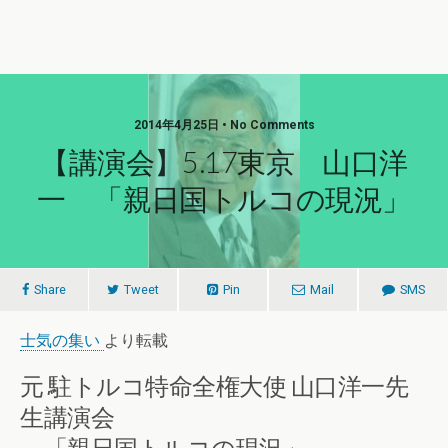
2014年4月25日 • No Comments
【講演会】5.17東京 山口洋
一 「親日国トルコの現況」
Share
Tweet
Pin
Mail
SMS
士気の集い
より転載
元 駐トルコ特命全権大使 山口洋一先
生講演会
「親日国トルコの現況」