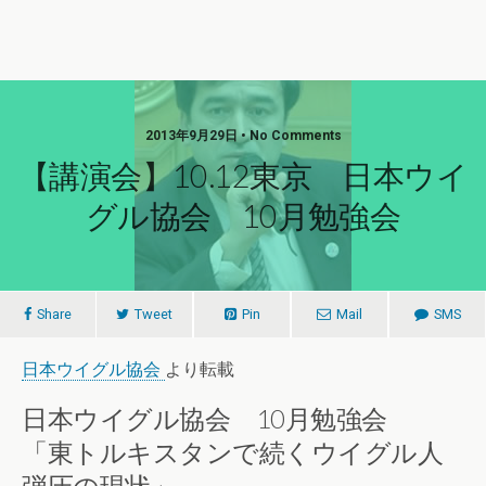
2013年9月29日 • No Comments
【講演会】10.12東京 日本ウイ
グル協会 10月勉強会
Share
Tweet
Pin
Mail
SMS
日本ウイグル協会
より転載
日本ウイグル協会 10月勉強会
「東トルキスタンで続くウイグル人
弾圧の現状」