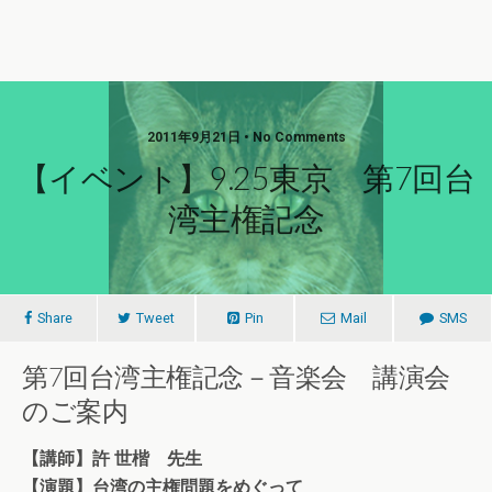
2011年9月21日 • No Comments
【イベント】9.25東京 第7回台
湾主権記念
Share
Tweet
Pin
Mail
SMS
第7回台湾主権記念－音楽会 講演会
のご案内
【講師】許 世楷 先生
【演題】台湾の主権問題をめぐって