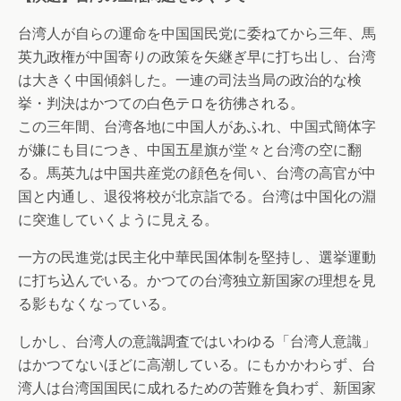
台湾人が自らの運命を中国国民党に委ねてから三年、馬
英九政権が中国寄りの政策を矢継ぎ早に打ち出し、台湾
は大きく中国傾斜した。一連の司法当局の政治的な検
挙・判決はかつての白色テロを彷彿される。
この三年間、台湾各地に中国人があふれ、中国式簡体字
が嫌にも目につき、中国五星旗が堂々と台湾の空に翻
る。馬英九は中国共産党の顔色を伺い、台湾の高官が中
国と内通し、退役将校が北京詣でる。台湾は中国化の淵
に突進していくように見える。
一方の民進党は民主化中華民国体制を堅持し、選挙運動
に打ち込んでいる。かつての台湾独立新国家の理想を見
る影もなくなっている。
しかし、台湾人の意識調査ではいわゆる「台湾人意識」
はかつてないほどに高潮している。にもかかわらず、台
湾人は台湾国国民に成れるための苦難を負わず、新国家