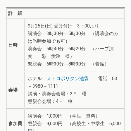
詳 細
9月25日(日) 受け付け 3：00より
講演会 3時30分―5時30分 （講演会のみ
は当時参加でも可）
日時
演奏会 5時40分―6時20分 （ハープ演
奏 彩 愛玲 様）
懇親会 6時30分―8時30分 （着席）
ホテル
メトロポリタン池袋
電話 03
－3980－1111
会場
講演・演奏会会場：2Ｆ 曙
懇親会会場：4Ｆ 桜
講演会 1,000円 （学生 無料）
参加費
懇親会 9,000円 （高校生・中学生 6,000