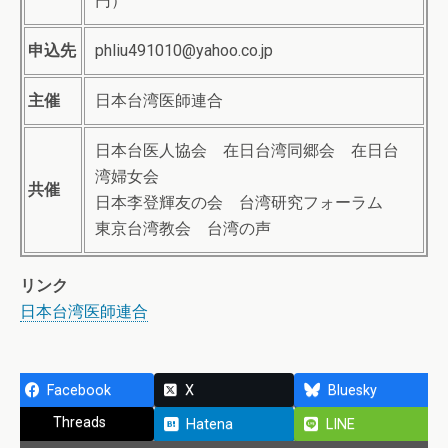
円）
申込先
phliu491010@yahoo.co.jp
主催
日本台湾医師連合
日本台医人協会 在日台湾同郷会 在日台
湾婦女会
共催
日本李登輝友の会 台湾研究フォーラム
東京台湾教会 台湾の声
リンク
日本台湾医師連合
Facebook
X
Bluesky
Threads
Hatena
LINE