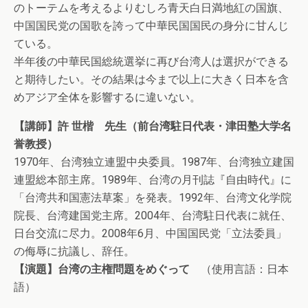
のトーテムを考えるよりむしろ青天白日満地紅の国旗、
中国国民党の国歌を誇って中華民国国民の身分に甘んじ
ている。
半年後の中華民国総統選挙に再び台湾人は選択ができる
と期待したい。その結果は今まで以上に大きく日本を含
めアジア全体を影響するに違いない。
【講師】許 世楷 先生（前台湾駐日代表・津田塾大学名
誉教授）
1970年、台湾独立連盟中央委員。1987年、台湾独立建国
連盟総本部主席。1989年、台湾の月刊誌『自由時代』に
「台湾共和国憲法草案」を発表。1992年、台湾文化学院
院長、台湾建国党主席。2004年、台湾駐日代表に就任、
日台交流に尽力。2008年6月、中国国民党「立法委員」
の侮辱に抗議し、辞任。
【演題】台湾の主権問題をめぐって
（使用言語：日本
語）