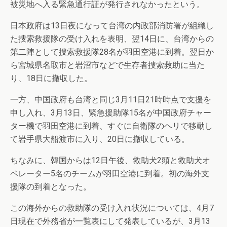
被災地へ入る緊急通行証が発行されなかったという。
日本政府は13日夜になって台湾の内政部消防署が組織し
た捜索救援隊の受け入れを表明、翌14日に、台湾からの
第二陣として捜索救援隊28名が羽田空港に到着。翌日か
ら宮城県名取市と岩沼市などで生存者捜索救助に当た
り、18日に撤収した。
一方、中国政府も台湾と同じ3月11日21時時点で支援を
申し入れ、3月13日、緊急援助隊15名が中国政府チャー
ター機で羽田空港に到着、すぐに自衛隊のヘリで移動し
て岩手県大船渡市に入り、20日に撤収している。
ちなみに、韓国からは12日午後、救助犬2頭と救助犬オ
ペレーター5名のチームが羽田空港に到着。初の海外支
援隊の到着となった。
この海外からの救助隊の受け入れ状況については、4月7
日現在で外務省が一覧表にして発表しているが、3月13