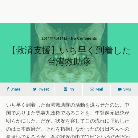
2011年4月11日 • No Comments
【救済支援】いち早く到着した
台湾救助隊
Share
Tweet
Pin
Mail
SMS
いち早く到着した台湾救助隊の活動を遅らせたのは、中
国でありまた馬英九政権であることを、李登輝元総統が
明らかにした。だが、状況を察してこの流れに呼応した
のは日本政府だ。それを指摘しなかったのは日本人への
気遣いであろうが、あの状況の中で“1日”というのがどれ