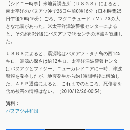
【シドニー時事】米地質調査所（ＵＳＧＳ）によると、
南太平洋のバヌアツ沖で26日午前0時16分（日本時間25
日午後10時16分）ごろ、マグニチュード（Ｍ）7.3の大
きな地震があった。米太平洋津波警報センターによる
と、その約50分後にバヌアツで15センチの津波を観測し
た。
ＵＳＧＳによると、震源地はバヌアツ・タナ島の西145
キロ、震源の深さは約12キロ。太平洋津波警報センター
はバヌアツとフィジー、ニューカレドニアに一時、津波
警報を発令したが、地震発生から約1時間半後に解除し
た。ＡＦＰ通信によると、これまでのところ、死傷者を
含め被害の情報はない。（2010/12/26-00:54）
資料：
バヌアツ共和国