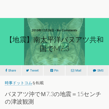
2010年12月26日 • No Comments
【地震】南太平洋バヌアツ共和
国でM7.3
Share
Tweet
Pin
Mail
SMS
時事ドットコム
を転載
バヌアツ沖でＭ7.3の地震＝15センチ
の津波観測