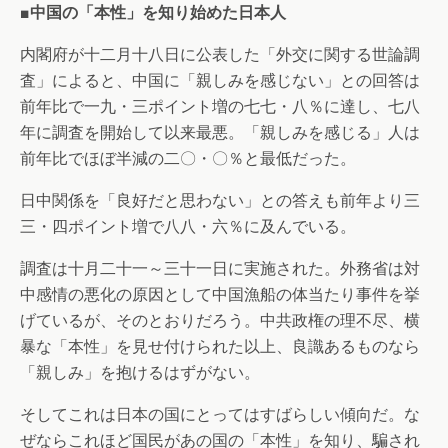
■中国の「本性」を知り始めた日本人
内閣府が十二月十八日に公表した「外交に関する世論調
査」によると、中国に「親しみを感じない」との回答は
前年比で一九・三ポイント増の七七・八％に達し、七八
年に調査を開始して以来最悪。「親しみを感じる」人は
前年比でほぼ半減の二〇・〇％と最低だった。
日中関係を「良好だと思わない」との答えも前年より三
三・四ポイント増で八八・六％に及んでいる。
調査は十月二十一～三十一日に実施された。外務省は対
中感情の悪化の原因として中国漁船の体当たり事件を挙
げているが、そのとおりだろう。中共政権の理不尽、横
暴な「本性」を見せ付けられた以上、良識あるものなら
「親しみ」を抱けるはずがない。
そしてこれは日本の国にとってはすばらしい傾向だ。な
ぜならこれほど国民があの国の「本性」を知り、騙され