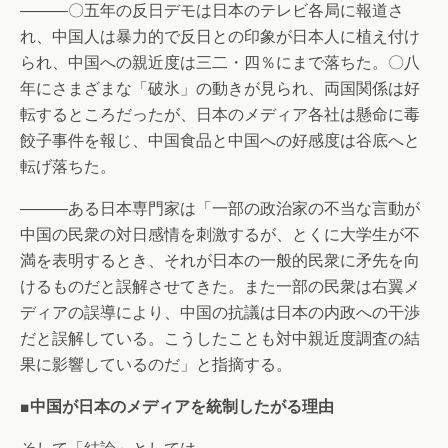
―――〇五年の反日デモは日本のテレビ各局に報道さ
れ、中国人は暴力的で反日との印象が日本人に植え付け
られ、中国への親近度は三二・四％にまで落ちた。〇八
年にさまざまな「破氷」の動きが見られ、両国関係は好
転するところだったが、日本のメディア各社は懸命に毒
餃子事件を報じ、中国食品と中国への好感度は谷底へと
転げ落ちた。
―――ある日本専門家は「一部の政治家の不当な言動が
中国の民衆の対日感情を刺激するが、とくに大学生が不
満を表明するとき、それが日本の一般的民衆に矛先を向
けるものだと誤解させてきた。また一部の民衆は右翼メ
ディアの誤導により、中国の抗議は日本の内政への干渉
だと誤解している。こうしたことも対中親近度調査の結
果に影響しているのだ」と指摘する。
■中国が日本のメディアを統制したがる理由