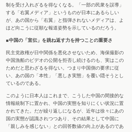
制を受け入れざるを得なくなる。「一部の民衆を誤導」
する「右翼メディア」というものが日本にあるらしい
が、あの国から「右翼」と指弾されないメディアは、よ
ほど向こうに従順な報道姿勢を示しているのだろう。
■中国の「宣伝」を跳ね返す力を持つことの重要さ
民主党政権が日中関係を悪化させないため、海保撮影の
中国漁船のビデオの公開を拒否し続けるのも、実はこの
ためだと思わざるを得ない。つまり中国側の要求に従
い、あの国の「本性」「悪しき実態」を覆い隠そうとし
ているのである。
このように日本人はこれまで、こうした中国の間接的な
情報統制下に置かれ、中国の実態を知りにくい状況に置
かれてきた。だが繰り返しになるが、近年は徐々にあの
国の実態が認識されつつあり、その結果として中国に
「親しみを感じない」との回答数値の向上があるのであ