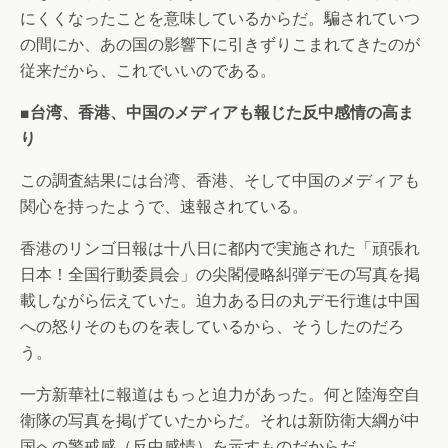
にくくなったことを意味しているからだ。騙されていつ
の間にか、あの国の影響下に引きずりこまれてきたのが
従来だから、これでいいのである。
■台湾、香港、中国のメディアも報じた反中感情の高ま
り
この調査結果には台湾、香港、そして中国のメディアも
関心を持ったようで、速報されている。
香港のリンゴ日報は十八日に都内で実施された「頑張れ
日本！全国行動委員会」の尖閣侵略糾弾デモの写真を掲
載しながら伝えていた。迫力ある日の丸デモ行進は中国
への怒りそのものを表しているから、そうしたのだろ
う。
一方新華社に報道はもっと迫力があった。何と陸海空自
衛隊の写真を掲げていたからだ。それは新防衛大綱が中
国への警戒感（反中感情）を示すものだからだ。