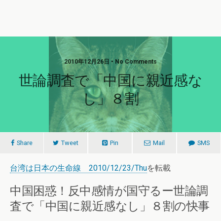
2010年12月26日 • No Comments
世論調査で「中国に親近感な
し」８割
Share
Tweet
Pin
Mail
SMS
台湾は日本の生命線 2010/12/23/Thu
を転載
中国困惑！反中感情が国守るー世論調
査で「中国に親近感なし」８割の快事