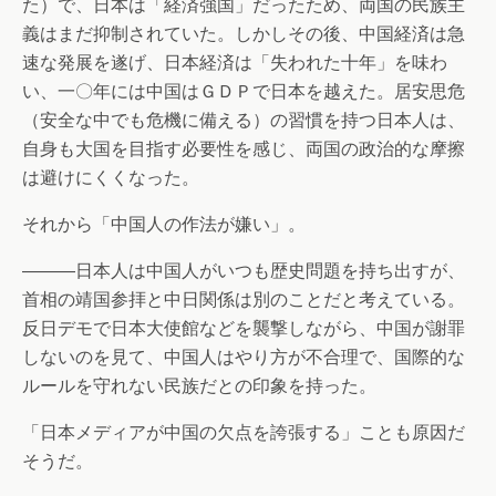
た）で、日本は「経済強国」だったため、両国の民族主
義はまだ抑制されていた。しかしその後、中国経済は急
速な発展を遂げ、日本経済は「失われた十年」を味わ
い、一〇年には中国はＧＤＰで日本を越えた。居安思危
（安全な中でも危機に備える）の習慣を持つ日本人は、
自身も大国を目指す必要性を感じ、両国の政治的な摩擦
は避けにくくなった。
それから「中国人の作法が嫌い」。
―――日本人は中国人がいつも歴史問題を持ち出すが、
首相の靖国参拝と中日関係は別のことだと考えている。
反日デモで日本大使館などを襲撃しながら、中国が謝罪
しないのを見て、中国人はやり方が不合理で、国際的な
ルールを守れない民族だとの印象を持った。
「日本メディアが中国の欠点を誇張する」ことも原因だ
そうだ。