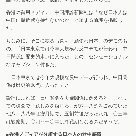
香港の御用メディア、中国評論新聞社は「なぜ日本人は
中国に親近感を持たないのか」と題する論評を掲載し
た。
ちなみに、そこに載る写真も「頑張れ日本」のデモのも
の。「日本東京では今年大規模な反中デモが行われ、中
日関係は歴史的氷点に入った」との、センセーショナル
なキャプション付きだ。
「日本東京では今年大規模な反中デモが行われ、中日関
係は歴史的氷点に入った」と
論評によれば、日中関係を夫婦関係に例えると、これま
での調査で「親しみを感じる」が六―八割を占めていた
七八～八八年は蜜月期で、五割前後だった八九～〇三年
は観察期、〇四～一〇年は冷戦期となるのだそうだ。
■香港メディアが分析する日本人の対中感情