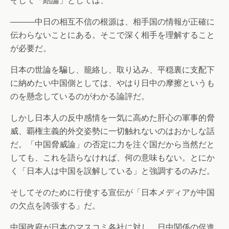
そして「結論」としては、
―――中日の相互不信の根源は、相手国の情報が正確に
伝わらないことにある。そこで深く相手を理解すること
が必要だ。
日本の世論を騙し、籠絡し、取り込み、平穏裏に支配下
に納めたい中国側としては、やはり日中の摩擦というも
のを懸念しているのがわかる論評だ。
しかし日本人の反中感情を一気に高めた肝心の軍事的脅
威、覇権主義的外交姿勢に一切触れないのはおかしな話
だ。「中国脅威論」の否定に力を注ぐ国だから当然だと
しても、これを語らなければ、何の意味もない。とにか
く「日本人は中国を誤解している」と強調するのみだ。
そしてそのために行使する宣伝が「日本メディアが中国
の欠点を誇張する」だ。
中国政府が日本のマスコミ各社に対し、日中関係の促進