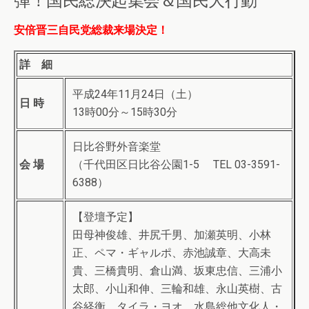
安倍晋三自民党総裁来場決定！
詳 細
平成24年11月24日（土）
日 時
13時00分～15時30分
日比谷野外音楽堂
会 場
（千代田区日比谷公園1-5 TEL 03-3591-
6388）
【登壇予定】
田母神俊雄、井尻千男、加瀬英明、小林
正、ペマ・ギャルポ、赤池誠章、大高未
貴、三橋貴明、倉山満、坂東忠信、三浦小
太郎、小山和伸、三輪和雄、永山英樹、古
谷経衡、タイラ・ヨオ、水島総他文化人・