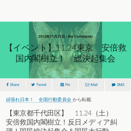
2012年11月21日 • No Comments
【イベント】11.24東京 安倍救
国内閣樹立！ 総決起集会
Share
Tweet
Pin
Mail
SMS
頑張れ日本！ 全国行動委員会
から転載
【東京都千代田区】 11.24（土）
安倍救国内閣樹立！反日メディア糾
弾！国民総決起集会＆国民大行動