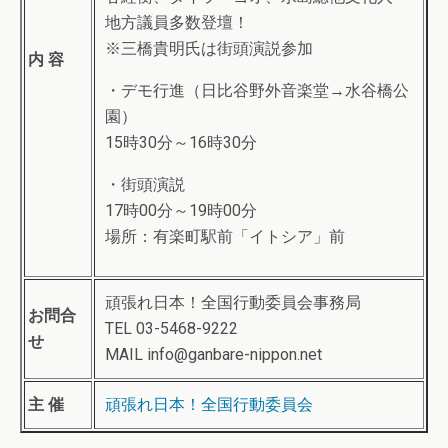
地方議員多数登壇！
※三橋貴明氏は街頭演説参加
内 容
・デモ行進（日比谷野外音楽堂→水谷橋公
園）
15時30分～16時30分
・街頭演説
17時00分～19時00分
場所：有楽町駅前「イトシア」前
頑張れ日本！全国行動委員会事務局
お問合
TEL 03-5468-9222
せ
MAIL info@ganbare-nippon.net
主 催
頑張れ日本！全国行動委員会