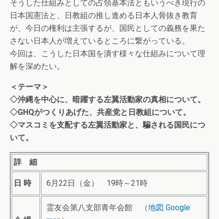
そうした仕組みとしての占領基本法ともいうべき現行の
日本国憲法と、日教組の推し進める日本人骨抜き教育
が、今日の権利は主張するが、国民としての義務を果た
さない日本人が増えているところに繋がっている。
今回は、こうした日本国を潰す様々な仕組みについて理
解を深めたい。
＜テーマ＞
◇沖縄を中心に、暗躍する左翼活動家の真相について。
◇GHQがつくりあげた、共産党と日教組について。
◇マスコミを支配する左翼活動家と、騙される国民につ
いて。
詳 細
日 時
6月22日（金） 19時～21時
霊友会第八支部青年会館 （
地図 Google