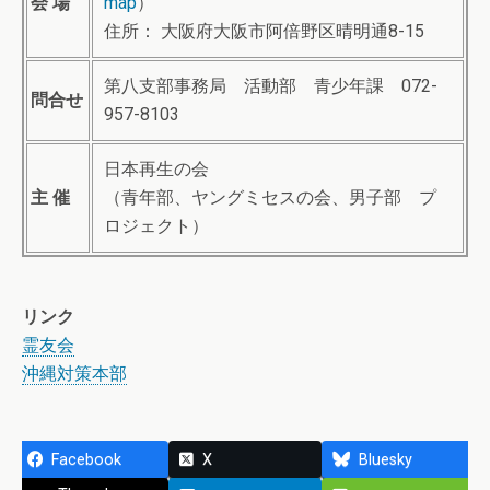
会 場
map
）
住所： 大阪府大阪市阿倍野区晴明通8-15
第八支部事務局 活動部 青少年課 072-
問合せ
957-8103
日本再生の会
主 催
（青年部、ヤングミセスの会、男子部 プ
ロジェクト）
リンク
霊友会
沖縄対策本部
Facebook
X
Bluesky