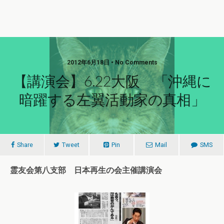
2012年6月18日 • No Comments
【講演会】6.22大阪 「沖縄に
暗躍する左翼活動家の真相」
Share
Tweet
Pin
Mail
SMS
霊友会第八支部 日本再生の会主催講演会