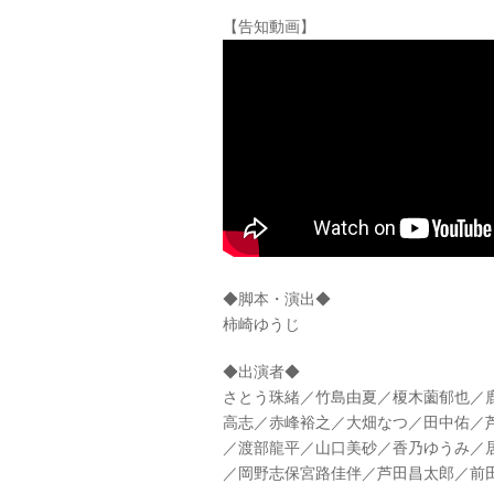
【告知動画】
◆脚本・演出◆
柿崎ゆうじ
◆出演者◆
さとう珠緒／竹島由夏／榎木薗郁也／
高志／赤峰裕之／大畑なつ／田中佑／
／渡部龍平／山口美砂／香乃ゆうみ／
／岡野志保宮路佳伴／芦田昌太郎／前