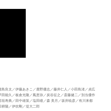
鹿島良太／伊藤あきこ／鹿野優志／藤井仁人／小田島渚／貞広
芦田能久／板倉光隆／鳳恵弥／炭谷征之／斎藤健二／別当優作
居垣寿典／田中雄策／塩田瞳／森 美月／坂井暁彦／有川来都
田耕陽／伊吹剛／堤大二郎