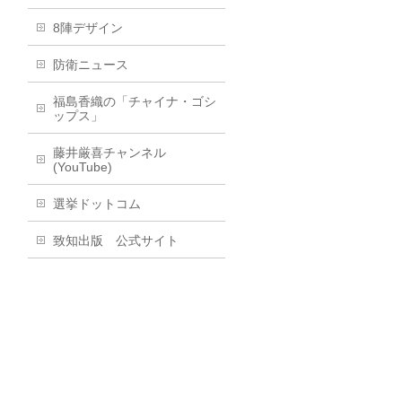
8陣デザイン
防衛ニュース
福島香織の「チャイナ・ゴシ
ップス」
藤井厳喜チャンネル
(YouTube)
選挙ドットコム
致知出版 公式サイト