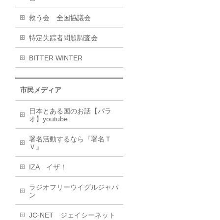
救う会 全国協議会
特定失踪者問題調査会
BITTER WINTER
市民メディア
日本とある国のお話【パラ
オ】youtube
署名活動するなら『署名Ｔ
Ｖ』
IZA イザ！
ラジオフリーウイグルジャパ
ン
JC-NET ジェイシーネット