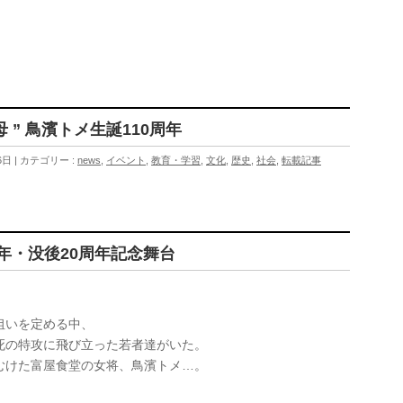
母 ” 鳥濱トメ生誕110周年
6日
カテゴリー :
news
,
イベント
,
教育・学習
,
文化
,
歴史
,
社会
,
転載記事
周年・没後20周年記念舞台
狙いを定める中、
死の特攻に飛び立った若者達がいた。
むけた富屋食堂の女将、鳥濱トメ…。