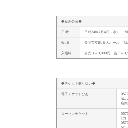
◆新潟公演◆
日 時
平成24年7月4日（水） 1
会 場
長岡市立劇場
大ホール（
新
入場料
前売り＝3,000円 当日＝3
◆チケット取り扱い◆
電子チケットぴあ
057
http:
店頭
ローソンチケット
057
Lコー
057
http: