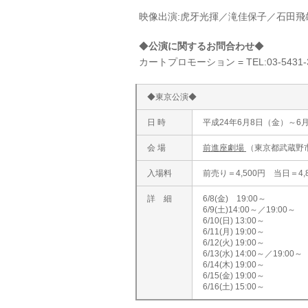
映像出演:虎牙光揮／滝佳保子／石田飛
◆
公演に関するお問合わせ
◆
カートプロモーション = TEL:03-5431-
◆東京公演◆
日 時
平成24年6月8日（金）～6
会 場
前進座劇場
（東京都武蔵野市
入場料
前売り＝4,500円 当日＝4
詳 細
6/8(金) 19:00～
6/9(土)14:00～／19:00～
6/10(日) 13:00～
6/11(月) 19:00～
6/12(火) 19:00～
6/13(水) 14:00～／19:00～
6/14(木) 19:00～
6/15(金) 19:00～
6/16(土) 15:00～