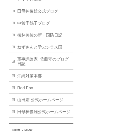
田母神俊雄公式ブログ
中曽千鶴子ブログ
桜林美佐の新・国防日記
ねずさんと学ぶシラス国
軍事評論家=佐藤守のブログ
日記
沖縄対策本部
Red Fox
山田宏 公式ホームページ
田母神俊雄公式ホームページ
組織・団体