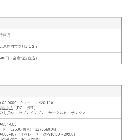
9時開演
潟県長岡市幸町2-1-2
）
,500円（全席指定税込）
0-02-9999 Pコード＝ 420-110
//pia.jp/t
（PC・携帯）
取り扱い＝セブンイレブン・サークルＫ・サンクス
0-084-003
ド＝ 32536(東京)／32706(新潟)
0-000-407（オペレーター対応10:00～20:00）
//l-tike.com
（PC・携帯）／