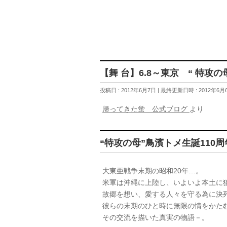
【舞 台】6.8～東京 “ 特攻の
投稿日 : 2012年6月7日
最終更新日時 : 2012年6月
帰ってきた蛍 公式ブログ
より
“特攻の母”鳥濱トメ生誕110
大東亜戦争末期の昭和20年…。
米軍は沖縄に上陸し、いよいよ本土に
故郷を想い、愛する人々を守る為に決
彼らの末期のひと時に無限の情をかた
その交流を描いた真実の物語－。