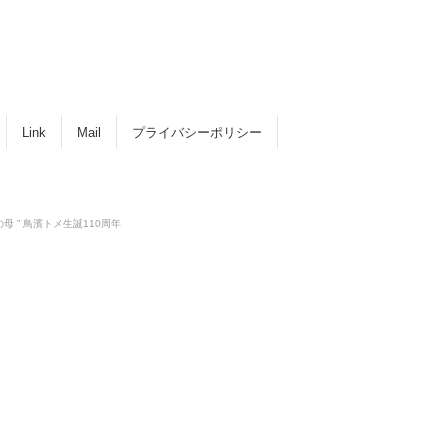
Link
Mail
プライバシーポリシー
攻の母 ” 鳥濱トメ生誕110周年