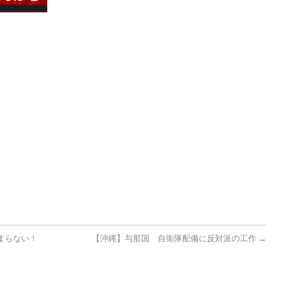
まらない！
【沖縄】与那国 自衛隊配備に反対派の工作
→