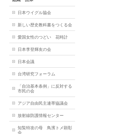
日本ウイグル協会
新しい歴史教科書をつくる会
愛国女性のつどい 花時計
日本李登輝友の会
日本会議
台湾研究フォーラム
「自治基本条例」に反対する
市民の会
アジア自由民主連帯協議会
放射線防護情報センター
知覧特攻の母 鳥濱トメ顕彰
会