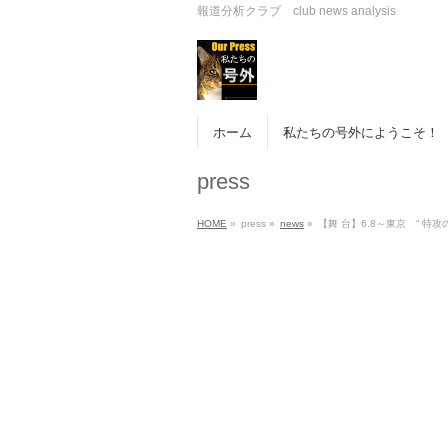
報道分析クラブ club news analysis
ホーム
私たちの号外にようこそ！
press
HOME
»
press
»
news
»
【舞 台】6.8～東京 “ 特