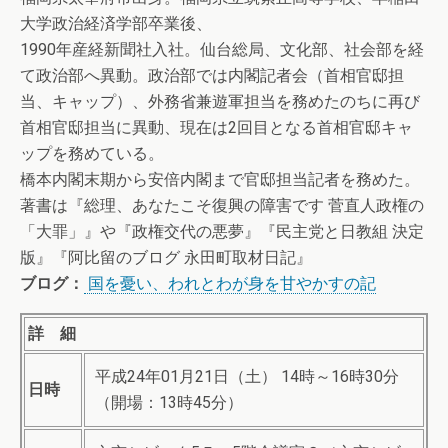
大学政治経済学部卒業後、
1990年産経新聞社入社。仙台総局、文化部、社会部を経
て政治部へ異動。政治部では内閣記者会（首相官邸担
当、キャップ）、外務省兼遊軍担当を務めたのちに再び
首相官邸担当に異動、現在は2回目となる首相官邸キャ
ップを務めている。
橋本内閣末期から安倍内閣まで官邸担当記者を務めた。
著書は『総理、あなたこそ復興の障害です 菅直人政権の
「大罪」』や『政権交代の悪夢』『民主党と日教組 決定
版』『阿比留のブログ 永田町取材日記』
ブログ：
国を憂い、われとわが身を甘やかすの記
詳 細
平成24年01月21日（土） 14時～16時30分
日時
（開場：13時45分）