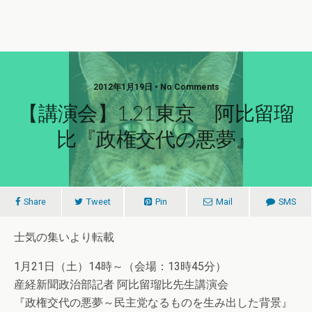
2012年1月19日 • No Comments
【講演会】1.21東京 阿比留瑠
比『政権交代の悪夢』
Share
Tweet
Pin
Mail
SMS
士気の集いより転載
1月21日（土）14時～（会場：13時45分）
産経新聞政治部記者 阿比留瑠比先生講演会
『政権交代の悪夢～民主党なるものを生み出した背景』