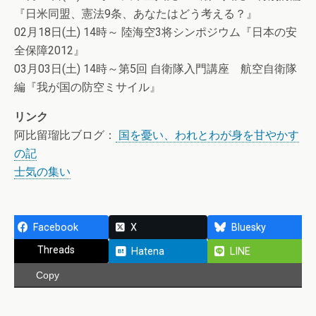
『日米同盟、憲法9条、あなたはどう考える？』
02月18日(土) 14時～ 陸海空3将シンポジウム『日本の安
全保障2012』
03月03日(土) 14時～第5回 自衛隊入門講座 航空自衛隊
編『我が国の防空ミサイル』
リンク
阿比留瑠比ブログ：
国を憂い、われとわが身を甘やかす
の記
士気の集い
Facebook
X
Bluesky
Threads
Hatena
LINE
Copy