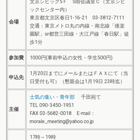
文京シビック5Ｆ 5階会議室Ｃ（文京シビ
ックセンター内）
東京都文京区春日1-16-21 03-3812-7111
会場
交通：東京メトロ丸の内線・南北線「後楽
園駅」or都営三田線・大江戸線「春日駅」徒
歩1分
参加費
1000円(事前申込の女性・学生500円)
1月20日までにメールまたはＦＡＸにて（当
申込先
日受付も可）（懇親会は1月19日 23時迄）
士気の集い・青年部
千田宛て
TEL 090-3450-1951
主催
FAX 03-5682-0018 E-mail：
morale_meeting@yahoo.co.jp
17時～19時