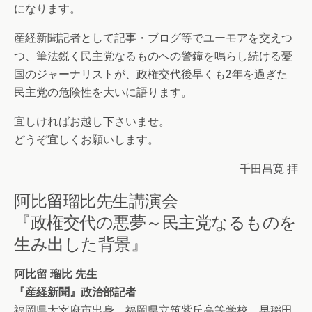
になります。
産経新聞記者として記事・ブログ等でユーモアを交えつ
つ、筆法鋭く民主党なるものへの警鐘を鳴らし続ける憂
国のジャーナリストが、政権交代後早くも2年を過ぎた
民主党の危険性を大いに語ります。
宜しければお越し下さいませ。
どうぞ宜しくお願いします。
千田昌寛 拝
阿比留瑠比先生講演会
『政権交代の悪夢～民主党なるものを
生み出した背景』
阿比留 瑠比 先生
『産経新聞』政治部記者
福岡県太宰府市出身。福岡県立筑紫丘高等学校、早稲田