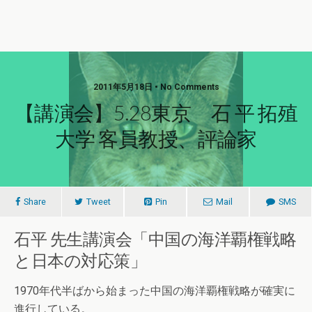
2011年5月18日 • No Comments
【講演会】5.28東京 石 平 拓殖
大学 客員教授、評論家
Share
Tweet
Pin
Mail
SMS
石平 先生講演会「中国の海洋覇権戦略
と日本の対応策」
1970年代半ばから始まった中国の海洋覇権戦略が確実に
進行している。