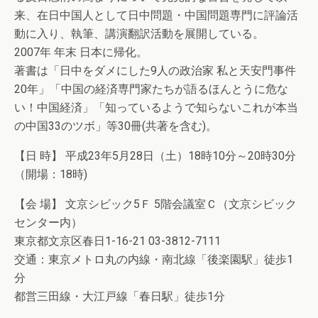
来、在日中国人として日中問題・中国問題専門に評論活
動に入り、執筆、講演翻訳活動を展開している。
2007年 年末 日本に帰化。
著書は「日中をダメにした9人の政治家 私と天安門事件
20年」「中国の経済専門家たちが語るほんとうに危な
い！中国経済」「知っているようで知らないこれが本当
の中国33のツボ」等30冊(共著を含む)。
【日 時】 平成23年5月28日（土）18時10分～20時30分
（開場：18時)
【会 場】 文京シビック5Ｆ 5階会議室Ｃ（文京シビック
センター内）
東京都文京区春日1-16-21 03-3812-7111
交通：東京メトロ丸の内線・南北線「後楽園駅」徒歩1
分
都営三田線・大江戸線「春日駅」徒歩1分