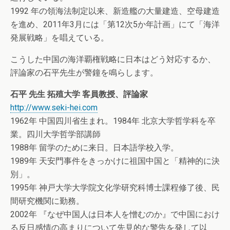
1992 年の領海法制定以来、新造艦の大量建造、空母建造
を進め、2011年3月には「第12次5か年計画」にて「海洋
発展戦略」を唱えている。
こうした中国の海洋覇権戦略に日本はどう対応するか、
評論家の石平先生が警鐘を鳴らします。
石平 先生 拓殖大学 客員教授、評論家
http://www.seki-hei.com
1962年 中国四川省生まれ。1984年 北京大学哲学科を卒
業。四川大学哲学部講師
1988年 留学のために来日。日本語学校入学。
1989年 天安門事件をきっかけに祖国中国と「精神的に決
別」。
1995年 神戸大学大学院文化学研究科博士課程修了後、民
間研究機関に勤務。
2002年 『なぜ中国人は日本人を憎むのか』で中国におけ
る反日感情の高まりについて先見的な警告を発して以