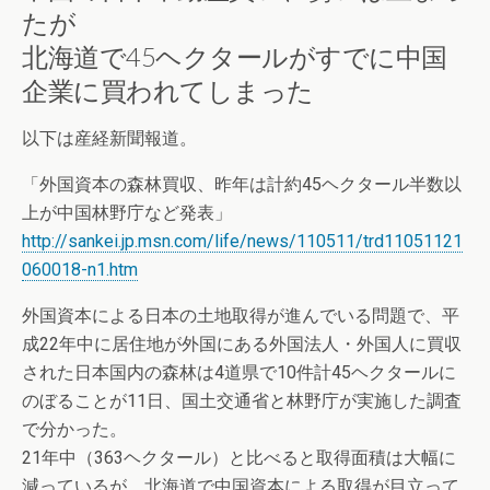
たが
北海道で45ヘクタールがすでに中国
企業に買われてしまった
以下は産経新聞報道。
「外国資本の森林買収、昨年は計約45ヘクタール半数以
上が中国林野庁など発表」
http://sankei.jp.msn.com/life/news/110511/trd11051121
060018-n1.htm
外国資本による日本の土地取得が進んでいる問題で、平
成22年中に居住地が外国にある外国法人・外国人に買収
された日本国内の森林は4道県で10件計45ヘクタールに
のぼることが11日、国土交通省と林野庁が実施した調査
で分かった。
21年中（363ヘクタール）と比べると取得面積は大幅に
減っているが、北海道で中国資本による取得が目立って