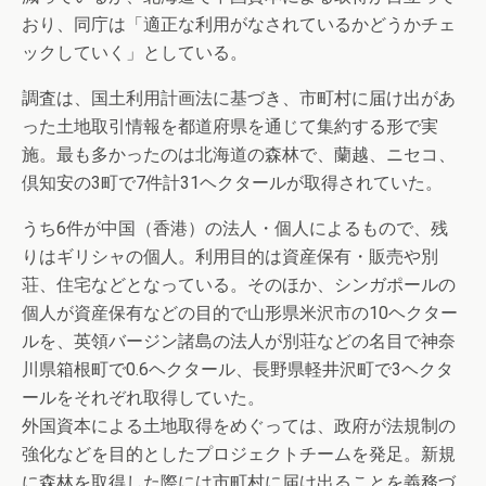
おり、同庁は「適正な利用がなされているかどうかチェ
ックしていく」としている。
調査は、国土利用計画法に基づき、市町村に届け出があ
った土地取引情報を都道府県を通じて集約する形で実
施。最も多かったのは北海道の森林で、蘭越、ニセコ、
倶知安の3町で7件計31ヘクタールが取得されていた。
うち6件が中国（香港）の法人・個人によるもので、残
りはギリシャの個人。利用目的は資産保有・販売や別
荘、住宅などとなっている。そのほか、シンガポールの
個人が資産保有などの目的で山形県米沢市の10ヘクター
ルを、英領バージン諸島の法人が別荘などの名目で神奈
川県箱根町で0.6ヘクタール、長野県軽井沢町で3ヘクタ
ールをそれぞれ取得していた。
外国資本による土地取得をめぐっては、政府が法規制の
強化などを目的としたプロジェクトチームを発足。新規
に森林を取得した際には市町村に届け出ることを義務づ