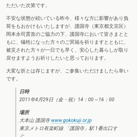
ただいた次第です。
不安な状態が続いている昨今、様々な方に影響があり負
荷をもおかけもいたしますが、護国寺（東京都文京区）
岡本永司貫首のご協力の下、護国寺において皆さまとと
もに、犠牲になった方々のご冥福を祈りますとともに、
被災された方々が一日でも早く、安心した暮らしが取り
戻せますようお祈りしたいと思っております。
大変な折とは存じますが、ご参集いただけましたら幸い
です。
日時
2011年4月29日（金・祝）14：00～16：00
場所
大本山 護国寺
www.gokokuji.or.jp
東京メトロ有楽町線 「護国寺」駅 1番出口す
ぐ