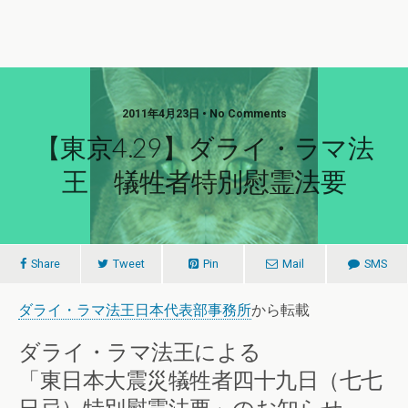
2011年4月23日 • No Comments
【東京4.29】ダライ・ラマ法
王 犠牲者特別慰霊法要
Share
Tweet
Pin
Mail
SMS
ダライ・ラマ法王日本代表部事務所
から転載
ダライ・ラマ法王による
「東日本大震災犠牲者四十九日（七七
日忌）特別慰霊法要」のお知らせ