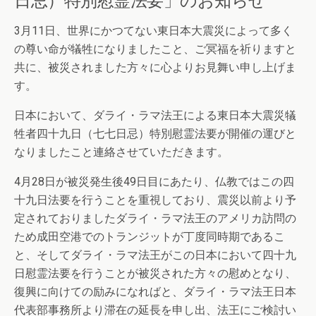
3月11日、世界にかつてない東日本大震災によって多く
の尊い命が犠牲になりましたこと、ご冥福を祈りますと
共に、被災されました方々に心よりお見舞い申し上げま
す。
日本において、ダライ・ラマ法王による東日本大震災犠
牲者四十九日（七七日忌）特別慰霊法要が開催の運びと
なりましたこと連絡させていただきます。
4月28日が被災発生後49日目にあたり、仏教ではこの四
十九日法要を行うことを重視しており、震災以前より予
定されておりましたダライ・ラマ法王のアメリカ訪問の
ため成田空港でのトランジットが丁度同時期であるこ
と、そしてダライ・ラマ法王がこの日本において四十九
日慰霊法要を行うことが被災された方々の慰めとなり、
復興に向けての励みになればと、ダライ・ラマ法王日本
代表部事務所より滞在の延長を申し出、法王にご検討い