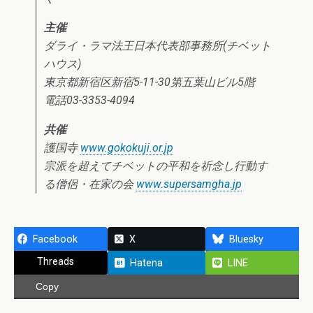
主催
ダライ・ラマ法王日本代表部事務所(チベット
ハウス)
東京都新宿区新宿5-11-30第五葉山ビル5階
電話03-3353-4094
共催
護国寺
www.gokokuji.or.jp
宗派を超えてチベットの平和を祈念し行動す
る僧侶・在家の会
www.supersamgha.jp
Facebook
X
Bluesky
Threads
Hatena
LINE
Copy