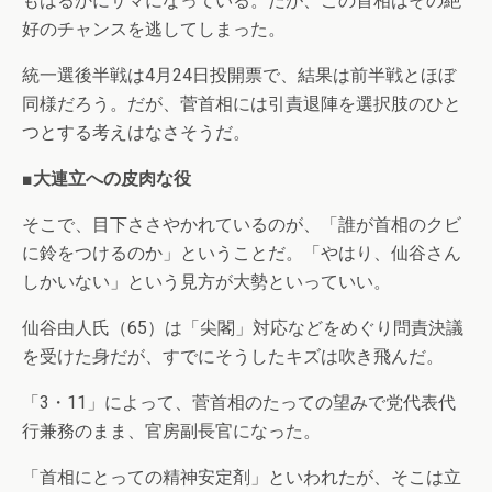
もはるかにサマになっている。だが、この首相はその絶
好のチャンスを逃してしまった。
統一選後半戦は4月24日投開票で、結果は前半戦とほぼ
同様だろう。だが、菅首相には引責退陣を選択肢のひと
つとする考えはなさそうだ。
■大連立への皮肉な役
そこで、目下ささやかれているのが、「誰が首相のクビ
に鈴をつけるのか」ということだ。「やはり、仙谷さん
しかいない」という見方が大勢といっていい。
仙谷由人氏（65）は「尖閣」対応などをめぐり問責決議
を受けた身だが、すでにそうしたキズは吹き飛んだ。
「3・11」によって、菅首相のたっての望みで党代表代
行兼務のまま、官房副長官になった。
「首相にとっての精神安定剤」といわれたが、そこは立