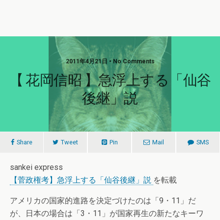
2011年4月21日 • No Comments
【 花岡信昭 】急浮上する「仙谷
後継」説
Share
Tweet
Pin
Mail
SMS
sankei express
【菅政権考】急浮上する「仙谷後継」説
を転載
アメリカの国家的進路を決定づけたのは「9・11」だ
が、日本の場合は「3・11」が国家再生の新たなキーワ