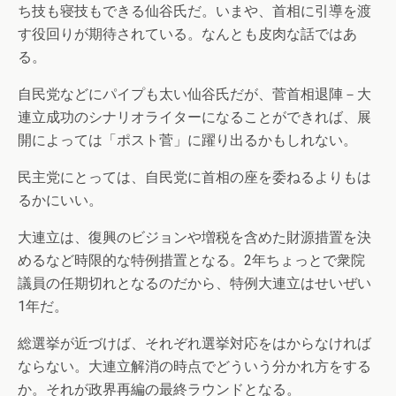
ち技も寝技もできる仙谷氏だ。いまや、首相に引導を渡
す役回りが期待されている。なんとも皮肉な話ではあ
る。
自民党などにパイプも太い仙谷氏だが、菅首相退陣－大
連立成功のシナリオライターになることができれば、展
開によっては「ポスト菅」に躍り出るかもしれない。
民主党にとっては、自民党に首相の座を委ねるよりもは
るかにいい。
大連立は、復興のビジョンや増税を含めた財源措置を決
めるなど時限的な特例措置となる。2年ちょっとで衆院
議員の任期切れとなるのだから、特例大連立はせいぜい
1年だ。
総選挙が近づけば、それぞれ選挙対応をはからなければ
ならない。大連立解消の時点でどういう分かれ方をする
か。それが政界再編の最終ラウンドとなる。