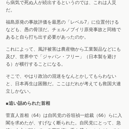
ら病気で死ぬ人が続出するというのでは、これは人災
だ。
福島原発の事故評価を最悪の「レベル7」に位置付ける
なども、愚の骨頂だ。チェルノブイリ原発事故と同格で
あると自ら打ち出す必要があったのか。
これによって、風評被害は農産物から工業製品などにも
及び、世界中で「ジャパン・フリー」（日本製を避け
る）が横行することになる。
そこで、やはり政治の混迷をなんとかしてもらわない
と、日本再生は困難だ。ここはだれが考えても救国大連
立しかない。
■追い詰められた首相
菅直人首相（64）は自民党の谷垣禎一総裁（66）らに入
閣を求めたが、すげなく断られた。自民党にとって、急