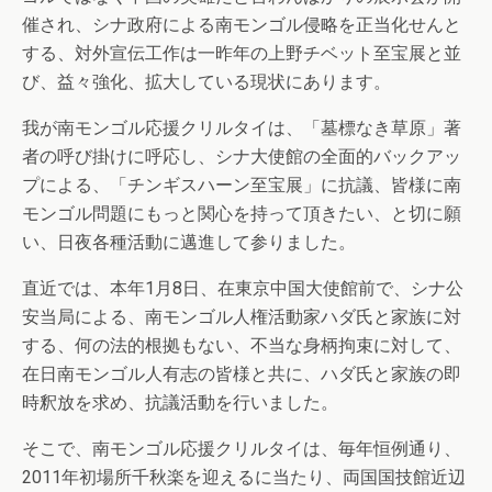
催され、シナ政府による南モンゴル侵略を正当化せんと
する、対外宣伝工作は一昨年の上野チベット至宝展と並
び、益々強化、拡大している現状にあります。
我が南モンゴル応援クリルタイは、「墓標なき草原」著
者の呼び掛けに呼応し、シナ大使館の全面的バックアッ
プによる、「チンギスハーン至宝展」に抗議、皆様に南
モンゴル問題にもっと関心を持って頂きたい、と切に願
い、日夜各種活動に邁進して参りました。
直近では、本年1月8日、在東京中国大使館前で、シナ公
安当局による、南モンゴル人権活動家ハダ氏と家族に対
する、何の法的根拠もない、不当な身柄拘束に対して、
在日南モンゴル人有志の皆様と共に、ハダ氏と家族の即
時釈放を求め、抗議活動を行いました。
そこで、南モンゴル応援クリルタイは、毎年恒例通り、
2011年初場所千秋楽を迎えるに当たり、両国国技館近辺