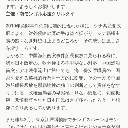
ます。よろしくお願いします。
主催：南モンゴル応援クリルタイ
2010年尖閣事件の例に端的に現れた様に、シナ共産党政
府による、対外侵略の魔の手は益々拡がり、シナ覇権主
義の飽くなき野望は止まるどころか、その勢いは激しさ
を増す一方です。
しかるに、中国漁船衝突事件船長釈放に見られる様に、
我が日本政府の、軟弱極まる不甲斐ない対応、中国漁船
衝突ビデオ映像流出に於いても、海上保安庁職員の、国
家を憂える英雄的行為を一方的に断罪、その一方で中国
漁船船長釈放を那覇地検の独自の判断として責任をなす
りつける、政権当局者の卑劣極まりない態度に、切歯扼
腕、悲憤慷慨された日本国民はさぞ多かったろう、と想
像に余りあるものがあります。
また昨年2月、東京江戸博物館でチンギスハーンはモン
ゴルではなく中国の英雄だと言わんばかりの展示会が開