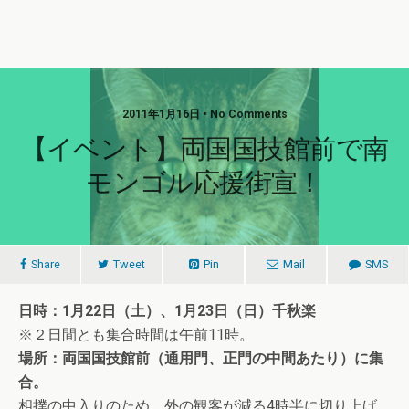
2011年1月16日 • No Comments
【イベント】両国国技館前で南
モンゴル応援街宣！
Share
Tweet
Pin
Mail
SMS
日時：1月22日（土）、1月23日（日）千秋楽
※２日間とも集合時間は午前11時。
場所：両国国技館前（通用門、正門の中間あたり）に集
合。
相撲の中入りのため、外の観客が減る4時半に切り上げ