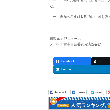
一、ノーベル賞委員会はいま一度、わ
だ。
一、劉氏の考えは長期的に中国を強く
転載元：47ニュース
ノーベル賞委員会委員長演説要旨
Facebook
X
Hatena
Facebook
Hatena
twitter