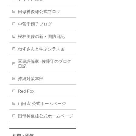
田母神俊雄公式ブログ
中曽千鶴子ブログ
桜林美佐の新・国防日記
ねずさんと学ぶシラス国
軍事評論家=佐藤守のブログ
日記
沖縄対策本部
Red Fox
山田宏 公式ホームページ
田母神俊雄公式ホームページ
組織・団体