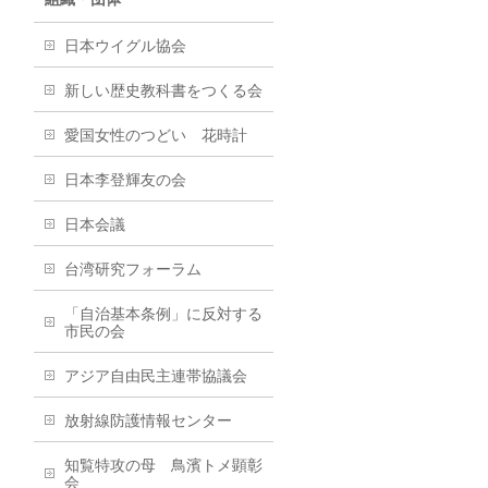
日本ウイグル協会
新しい歴史教科書をつくる会
愛国女性のつどい 花時計
日本李登輝友の会
日本会議
台湾研究フォーラム
「自治基本条例」に反対する
市民の会
アジア自由民主連帯協議会
放射線防護情報センター
知覧特攻の母 鳥濱トメ顕彰
会