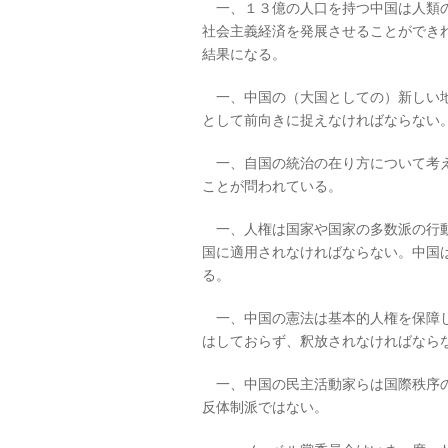
一、１３億の人口を持つ中国は人類の
社会主義経済を発展させることができ
結果になる。
一、中国の（大国としての）新しい地
として前向きに捉えなければならない
一、自国の統治の在り方について考え
ことが問われている。
一、人権は国家や国家の多数派の行動
国に適用されなければならない。中国
る。
一、中国の憲法は基本的人権を保障し
はしておらず、釈放されなければなら
一、中国の民主活動家らは国際秩序の
反体制派ではない。