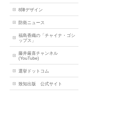
8陣デザイン
防衛ニュース
福島香織の「チャイナ・ゴシ
ップス」
藤井厳喜チャンネル
(YouTube)
選挙ドットコム
致知出版 公式サイト