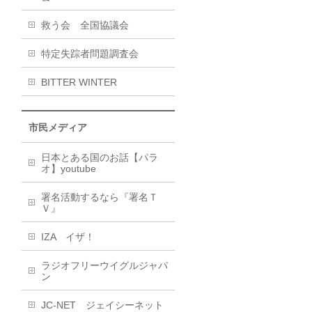
救う会 全国協議会
特定失踪者問題調査会
BITTER WINTER
市民メディア
日本とある国のお話【パラ
オ】youtube
署名活動するなら『署名Ｔ
Ｖ』
IZA イザ！
ラジオフリーウイグルジャパ
ン
JC-NET ジェイシーネット