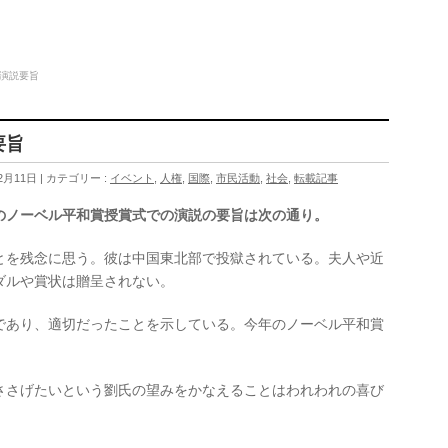
 演説要旨
説要旨
2月11日
カテゴリー :
イベント
,
人権
,
国際
,
市民活動
,
社会
,
転載記事
のノーベル平和賞授賞式での演説の要旨は次の通り。
を残念に思う。彼は中国東北部で投獄されている。夫人や近
ダルや賞状は贈呈されない。
あり、適切だったことを示している。今年のノーベル平和賞
さげたいという劉氏の望みをかなえることはわれわれの喜び