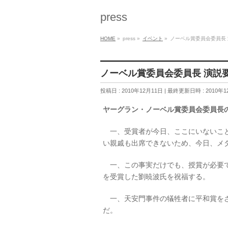
press
HOME
»
press
»
イベント
»
ノーベル賞委員会委員長
ノーベル賞委員会委員長 演
投稿日 : 2010年12月11日
最終更新日時 : 2010年1
ヤーグラン・ノーベル賞委員会委員長
一、受賞者が今日、ここにいないこと
い親戚も出席できないため、今日、メ
一、この事実だけでも、授賞が必要で
を受賞した劉暁波氏を祝福する。
一、天安門事件の犠牲者に平和賞をさ
だ。