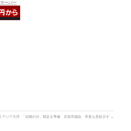
ルサーバー
 アジア大洋
「尖閣の日」制定を準備 石垣市議会 市長も意欲示す
→