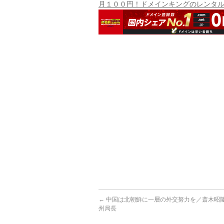
月１００円！ドメインキングのレンタ
←
中国は北朝鮮に一層の外交努力を／斎木昭隆
州局長