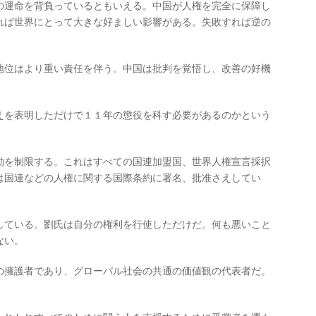
運命を背負っているともいえる。中国が人権を完全に保障し
れば世界にとって大きな好ましい影響がある。失敗すれば逆の
位はより重い責任を伴う。中国は批判を覚悟し、改善の好機
。
を表明しただけで１１年の懲役を科す必要があるのかという
を制限する。これはすべての国連加盟国、世界人権宣言採択
は国連などの人権に関する国際条約に署名、批准さえしてい
ている。劉氏は自分の権利を行使しただけだ。何も悪いこと
ない。
擁護者であり、グローバル社会の共通の価値観の代表者だ。