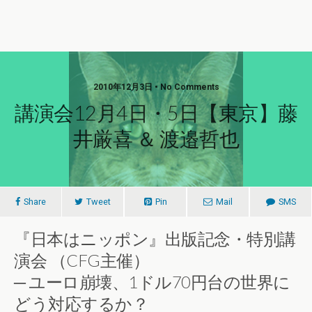
2010年12月3日 • No Comments
講演会12月4日・5日【東京】藤
井厳喜 ＆ 渡邉哲也
Share
Tweet
Pin
Mail
SMS
『日本はニッポン』出版記念・特別講
演会 （CFG主催）
─ ユーロ崩壊、1ドル70円台の世界に
どう対応するか？