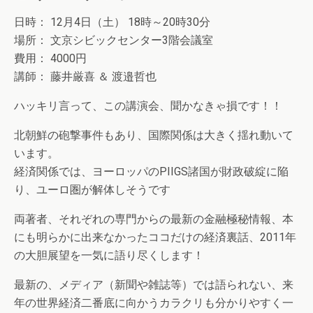
日時： 12月4日（土） 18時～20時30分
場所： 文京シビックセンター3階会議室
費用： 4000円
講師： 藤井厳喜 ＆ 渡邉哲也
ハッキリ言って、この講演会、聞かなきゃ損です！！
北朝鮮の砲撃事件もあり、国際関係は大きく揺れ動いて
います。
経済関係では、ヨーロッパのPIIGS諸国が財政破綻に陥
り、ユーロ圏が解体しそうです
両著者、それぞれの専門からの最新の金融極秘情報、本
にも明らかに出来なかったココだけの経済裏話、2011年
の大胆展望を一気に語り尽くします！
最新の、メディア（新聞や雑誌等）では語られない、来
年の世界経済二番底に向かうカラクリも分かりやすく一