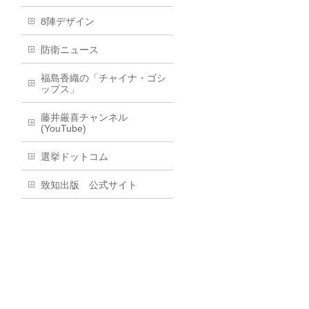
8陣デザイン
防衛ニュース
福島香織の「チャイナ・ゴシ
ップス」
藤井厳喜チャンネル
(YouTube)
選挙ドットコム
致知出版 公式サイト