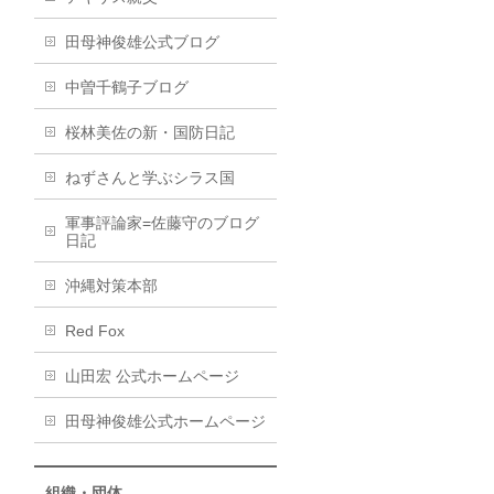
田母神俊雄公式ブログ
中曽千鶴子ブログ
桜林美佐の新・国防日記
ねずさんと学ぶシラス国
軍事評論家=佐藤守のブログ
日記
沖縄対策本部
Red Fox
山田宏 公式ホームページ
田母神俊雄公式ホームページ
組織・団体