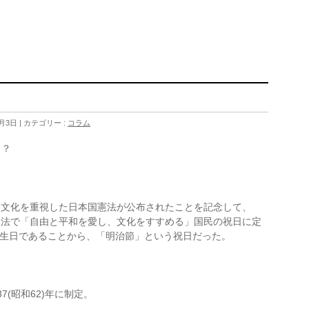
1月3日
カテゴリー :
コラム
う？
平和と文化を重視した日本国憲法が公布されたことを記念して、
の祝日法で「自由と平和を愛し、文化をすすめる」国民の祝日に定
生日であることから、「明治節」という祝日だった。
7(昭和62)年に制定。