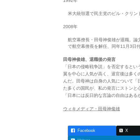
1992年
米大統領選で民主党のビル・クリン
2008年
航空幕僚長・田母神俊雄が退職。論文
で航空幕僚長を解任、同年11月3日
田母神俊雄、退職後の発言
「日本の侵略戦争説」を否定するとい
翼を中心に人気が高く、退官後は多くの講
んだ。田母神は自身の人気について「
た多くの国民が、私の発言にストンと
「日本には反日的な言論の自由はある
ウィキメディア・田母神俊雄
Facebook
X