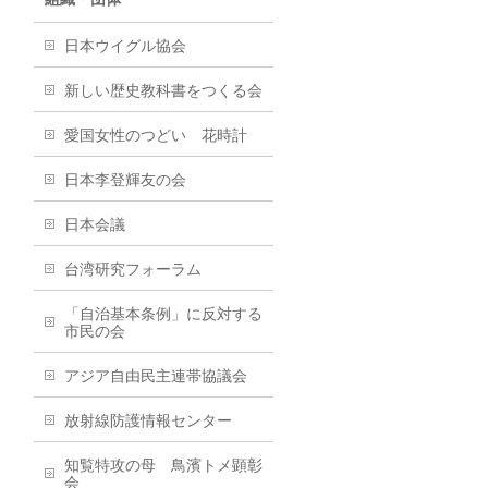
日本ウイグル協会
新しい歴史教科書をつくる会
愛国女性のつどい 花時計
日本李登輝友の会
日本会議
台湾研究フォーラム
「自治基本条例」に反対する
市民の会
アジア自由民主連帯協議会
放射線防護情報センター
知覧特攻の母 鳥濱トメ顕彰
会