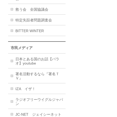
救う会 全国協議会
特定失踪者問題調査会
BITTER WINTER
市民メディア
日本とある国のお話【パラ
オ】youtube
署名活動するなら『署名Ｔ
Ｖ』
IZA イザ！
ラジオフリーウイグルジャパ
ン
JC-NET ジェイシーネット