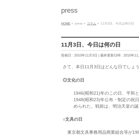
press
HOME
»
press
»
コラム
»
11月3日、今日は何の日
11月3日、今日は何の日
投稿日 : 2010年11月3日
最終更新日時 : 2010年1
さて、本日11月3日はどんな日でしょ
◎文化の日
1946(昭和21)年のこの日、
1948(昭和23)年公布・制定
められた。戦前は、明治天皇の誕
○文具の日
東京都文具事務用品商業組合等が198