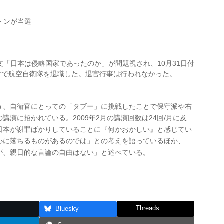
トンが当選
「日本は侵略国家であったのか」が問題視され、10月31日付
付で航空自衛隊を退職した。退官行事は行われなかった。
う、自衛官にとっての「タブー」に挑戦したことで保守派や右
演に招かれている。2009年2月の講演回数は24回/月に及
日本が謝罪ばかりしていることに『何かおかしい』と感じてい
心に落ちるものがあるのでは」との考えを語っているほか、
が、親日的な言論の自由はない」と述べている。
Threads
Bluesky