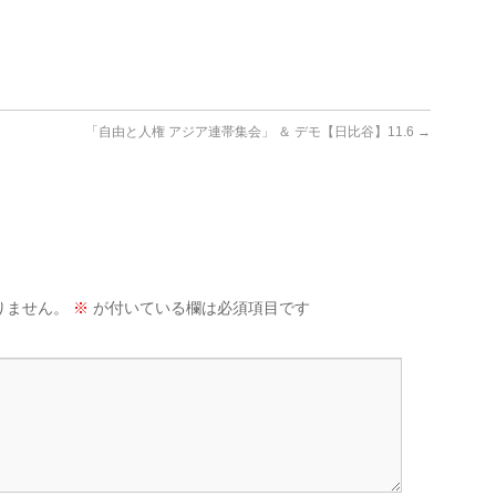
「自由と人権 アジア連帯集会」 ＆ デモ【日比谷】11.6
→
りません。
※
が付いている欄は必須項目です