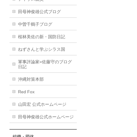
田母神俊雄公式ブログ
中曽千鶴子ブログ
桜林美佐の新・国防日記
ねずさんと学ぶシラス国
軍事評論家=佐藤守のブログ
日記
沖縄対策本部
Red Fox
山田宏 公式ホームページ
田母神俊雄公式ホームページ
組織・団体