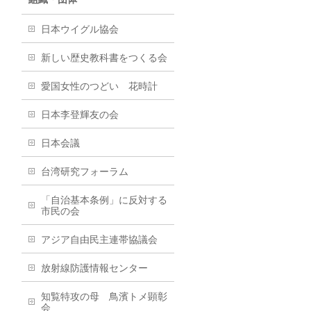
日本ウイグル協会
新しい歴史教科書をつくる会
愛国女性のつどい 花時計
日本李登輝友の会
日本会議
台湾研究フォーラム
「自治基本条例」に反対する
市民の会
アジア自由民主連帯協議会
放射線防護情報センター
知覧特攻の母 鳥濱トメ顕彰
会