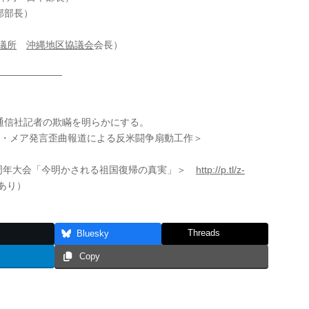
部部長）
議所
沖縄地区協議会
会長）
———————
信社記者の欺瞞を明らかにする。
ン・メア発言歪曲報道による反米闘争扇動工作＞
9周年大会「今明かされる祖国復帰の真実」＞
http://p.tl/z-
あり）
Threads
Bluesky
Copy