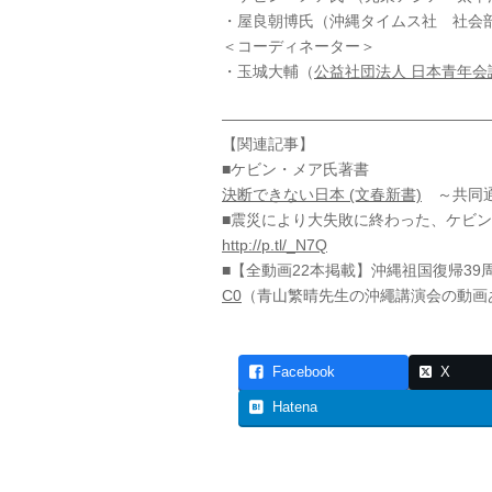
・屋良朝博氏（沖縄タイムス社 社会
＜コーディネーター＞
・玉城大輔（
公益社団法人 日本青年会
—————————————————
【関連記事】
■ケビン・メア氏著書
決断できない日本 (文春新書)
～共同通
■震災により大失敗に終わった、ケビ
http://p.tl/_N7Q
■【全動画22本掲載】沖縄祖国復帰3
C0
（青山繁晴先生の沖繩講演会の動画
Facebook
X
Hatena