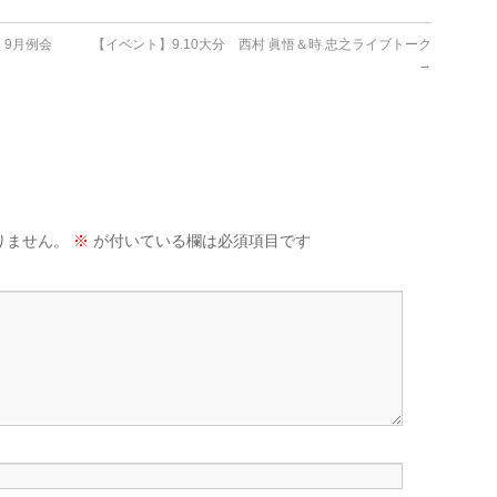
 9月例会
【イベント】9.10大分 西村 眞悟＆時 忠之ライブトーク
→
りません。
※
が付いている欄は必須項目です