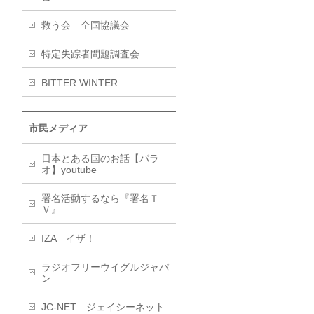
救う会 全国協議会
特定失踪者問題調査会
BITTER WINTER
市民メディア
日本とある国のお話【パラ
オ】youtube
署名活動するなら『署名Ｔ
Ｖ』
IZA イザ！
ラジオフリーウイグルジャパ
ン
JC-NET ジェイシーネット