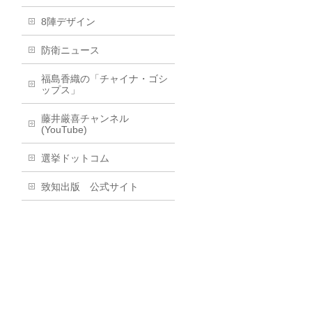
8陣デザイン
防衛ニュース
福島香織の「チャイナ・ゴシ
ップス」
藤井厳喜チャンネル
(YouTube)
選挙ドットコム
致知出版 公式サイト