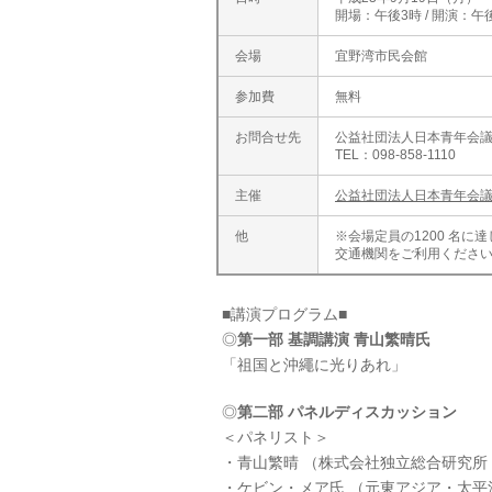
開場：午後3時 / 開演：午
会場
宜野湾市民会館
参加費
無料
お問合せ先
公益社団法人日本青年会
TEL：098-858-1110
主催
公益社団法人日本青年会
他
※会場定員の1200 名
交通機関をご利用くださ
■講演プログラム■
◎
第一部 基調講演 青山繁晴氏
「祖国と沖繩に光りあれ」
◎
第二部 パネルディスカッション
＜パネリスト＞
・青山繁晴 （株式会社独立総合研究
・ケビン・メア氏 （元東アジア・太平