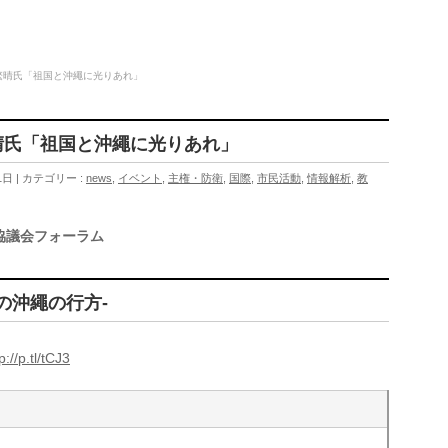
山繁晴氏「祖国と沖繩に光りあれ」
繁晴氏「祖国と沖繩に光りあれ」
1日
カテゴリー :
news
,
イベント
,
主権・防衛
,
国際
,
市民活動
,
情報解析
,
教
協議会フォーラム
の沖繩の行方-
p://p.tl/tCJ3