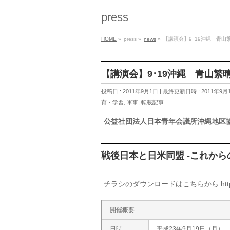
press
HOME
»
press
»
news
»
【講演会】9･19沖縄 青
【講演会】9･19沖縄 青山
投稿日 : 2011年9月1日
最終更新日時 : 2011年9月
育・学習
,
軍事
,
転載記事
公益社団法人日本青年会議所沖縄地区
戦後日本と日米同盟 -これから
チラシのダウンロードはこちらから
htt
開催概要
日時
平成23年9月19日（月）