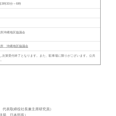
後3時30分～6時
議所沖縄地区協議会
議所 沖縄地区協議会
に達し次第受付終了となります。また、駐車場に限りがございます。公共
い。
所 代表取締役社長兼主席研究員）
洋局 日本部長）