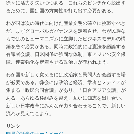
徐々に活力を失いつつある。これらのピンチから脱出す
るために、国は国の方向性を打ち出す必要がある。
わが国は次の時代に向けた産業文明の確立に挑戦すべき
だ。まずグローバルガバナンスを定着させ、わが民族な
らではのヒューマニズムに立脚したビジネスモデルの構
築を急ぐ必要がある。同時に政治的には憲法を議論する
有識者会議、日米関係の強固な体制、東アジアの安全保
障、連帯強化を定着させる政治力が問われよう。
わが国を新しく変えるには政治家と民間人が会議する場
が必要である。弊会には政治と経済、学者とメディアが
集まる「政民合同會議」があり、「日台アジア会議」が
ある。あらゆる枠組みを越え、互いに知恵を出し合い、
新しい日本改革にみんなが力を合わせることで、新しい
流れが見えてこよう。
リンク
時局心話會のホームページ