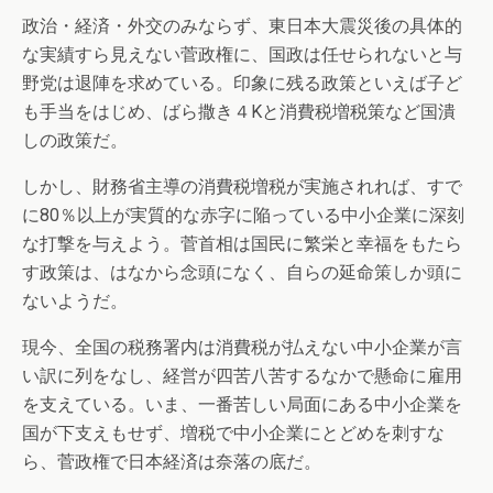
政治・経済・外交のみならず、東日本大震災後の具体的
な実績すら見えない菅政権に、国政は任せられないと与
野党は退陣を求めている。印象に残る政策といえば子ど
も手当をはじめ、ばら撒き４Kと消費税増税策など国潰
しの政策だ。
しかし、財務省主導の消費税増税が実施されれば、すで
に80％以上が実質的な赤字に陥っている中小企業に深刻
な打撃を与えよう。菅首相は国民に繁栄と幸福をもたら
す政策は、はなから念頭になく、自らの延命策しか頭に
ないようだ。
現今、全国の税務署内は消費税が払えない中小企業が言
い訳に列をなし、経営が四苦八苦するなかで懸命に雇用
を支えている。いま、一番苦しい局面にある中小企業を
国が下支えもせず、増税で中小企業にとどめを刺すな
ら、菅政権で日本経済は奈落の底だ。