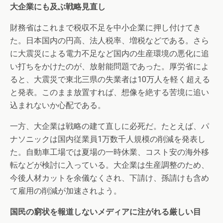
大企業にも及ぶ戦略見直し
財務省はこれまで税収不足を中小企業に押し付けてき
た。日本国内の円高、法人税率、増税などである。さら
に大震災による電力不足など国内の生産環境の悪化に追
い打ちをかけたのが、放射能問題であった。厚労省によ
ると、大震災で東北三県の失業者は10万人を軽く超える
と発表。このまま放置すれば、想像を絶する苦境に追い
込まれないか心配である。
一方、大企業は戦略の建て直しに必死だ。たとえば、パ
ナソニックは国内従業員1万数千人規模の削減を発表し
た。自動車工場では夏場の一時休業、コスト安の海外移
転などが検討に入っている。大企業は生産調整のため、
今後人材カットを余儀なくされ、下請け、孫請けも含め
て雇用の削減が加速されよう。
国民の窮状を報道しないメディアに注がれる厳しい目