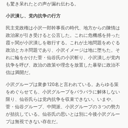
も驚き呆れたとの声が漏れ伝わる。
小沢潰し、党内抗争の行方
民主党政権は小沢一郎幹事長の時代、地方からの陳情は
政治家が引き受けると公言した。これに危機感を持った
霞ヶ関が小沢潰しを敢行する。これが土地問題をめぐる
政治とカネ問題であり、小沢イメージは地に堕ちた。そ
れに輪をかけた菅・仙谷氏の小沢斬り、小沢潰しが党内
抗争を呼び、政治の政策や理念を放置した暴挙に政治不
信は満開だ。
小沢グループは衆参120名と言われている。あらゆる策
をめぐらせても、小沢グループをバラバラに解体しない
限り、仙谷氏らは党内抗争を収束できない。いまや、
菅・仙谷グループ、中間派、小沢グループの３つの勢力
が拮抗している。仙谷氏の思いとは別に今後小沢グルー
プは無視できない存在だ。