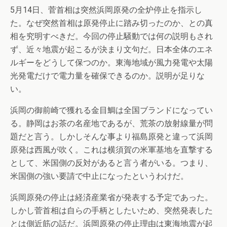
5月14日、菅首相は突然浜岡原発の全炉停止を指示し
た。なぜ突然首相は原発停止に踏み切ったのか、との真
相を究明すべきだ。今回の停止騒動では何の説明もされ
ず、近々地震が起こるが決まり文句だ。日本全体のエネ
ルギーをどうして保つのか。東海地域が風力発電や太陽
光発電だけで電力量を確保できるのか。説明が足りな
い。
浜岡の御前崎で獲れる金目鯛は全国ブランドになってい
る。静岡はお茶の名産地であるが、荒茶の放射線量が問
題だと言う。しかしそんな事より福島原発と違って浜岡
原発は西風が吹く。これは横須賀の米軍基地を直撃する
として、米国側の反対があると言う者がいる。つまり、
米国側の強い要請で中止になったというわけだ。
浜岡原発の停止は経済産業省が発表する予定であった。
しかし菅首相は自らの手柄としたいため、突然発表した
とは側近筋の話だ。浜岡原発の停止理由は東海地震が起