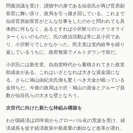
問責決議を受け、謹慎中の身である仙谷氏が再び官房副
長官に舞い戻り、政局を引っ掻き回している。これまで
仙谷官房副長官がどんな仕事をしたのかと問われても具
体的に何もなく、あるとすれば小沢斬りのシナリオライ
ターくらいのものだ。氏の政治活動は常に反小沢であ
り、小沢斬りでしかなかった。民主党は党内紛争を繰り
返しているうちに、政府無策でメルトダウン寸前だ。
小沢氏には新生党、自由党時代から蓄積されてきた政党
助成金がある。これはいざとなれば大きな資金源にな
る。さらに鳩山由紀夫氏側も驚くべき大金が眠っている
金持ちだ。今後の政局は小沢・鳩山の資金とグループ員
数が仙谷氏らの大きな壁となろう。
次世代に向けた新たな枠組み構築を
わが国経済は20年前からグローバル化の荒波を受け、経
済成長を促す経済政策や新産業の創出など改革が遅れ、