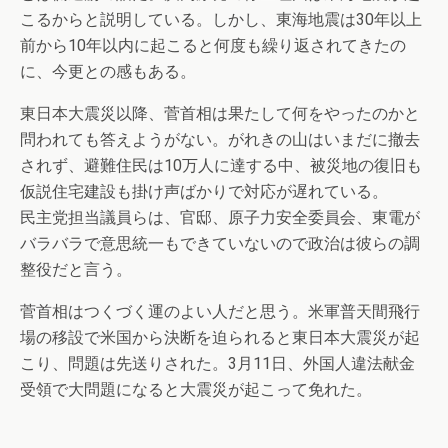
こるからと説明している。しかし、東海地震は30年以上
前から10年以内に起こると何度も繰り返されてきたの
に、今更との感もある。
東日本大震災以降、菅首相は果たして何をやったのかと
問われても答えようがない。がれきの山はいまだに撤去
されず、避難住民は10万人に達する中、被災地の復旧も
仮説住宅建設も掛け声ばかりで対応が遅れている。
民主党担当議員らは、官邸、原子力安全委員会、東電が
バラバラで意思統一もできていないので政治は彼らの調
整役だと言う。
菅首相はつくづく運のよい人だと思う。米軍普天間飛行
場の移設で米国から決断を迫られると東日本大震災が起
こり、問題は先送りされた。3月11日、外国人違法献金
受領で大問題になると大震災が起こって免れた。