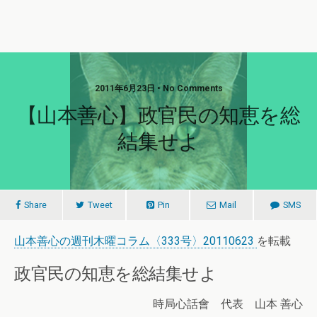
2011年6月23日 • No Comments
【山本善心】政官民の知恵を総
結集せよ
Share
Tweet
Pin
Mail
SMS
山本善心の週刊木曜コラム〈333号〉20110623
を転載
政官民の知恵を総結集せよ
時局心話會 代表 山本 善心