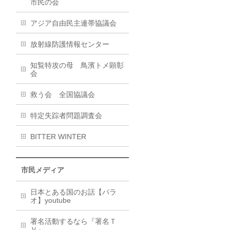
市民の会
アジア自由民主連帯協議会
放射線防護情報センター
知覧特攻の母 鳥濱トメ顕彰
会
救う会 全国協議会
特定失踪者問題調査会
BITTER WINTER
市民メディア
日本とある国のお話【パラ
オ】youtube
署名活動するなら『署名Ｔ
Ｖ』