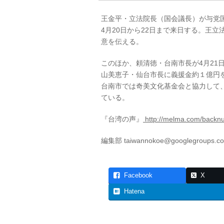
王金平・立法院長（国会議長）が与党
4月20日から22日まで来日する。王
意を伝える。
このほか、頼清徳・台南市長が4月21
山美恵子・仙台市長に義援金約１億円
台南市では奇美文化基金会と協力して、
ている。
『台湾の声』
http://melma.com/backn
編集部 taiwannokoe@googlegroups.c
Facebook
X
Hatena