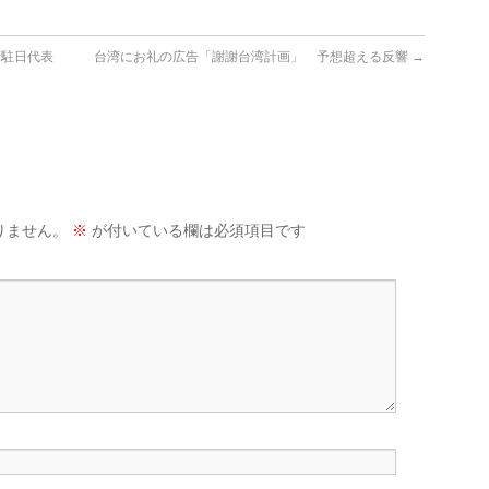
湾駐日代表
台湾にお礼の広告「謝謝台湾計画」 予想超える反響
→
りません。
※
が付いている欄は必須項目です