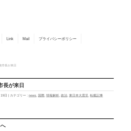
Link
Mail
プライバシーポリシー
台南市長が来日
市長が来日
月19日
カテゴリー :
news
,
国際
,
情報解析
,
政治
,
東日本大震災
,
転載記事
日へ