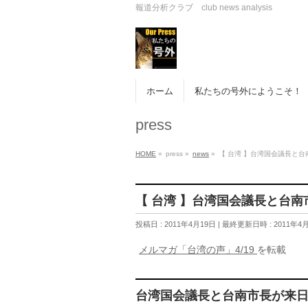
報道分析クラブ club news analysis
ホーム
私たちの号外にようこそ！
press
HOME
»
press
»
news
»
【 台湾 】台湾国会議長と
【 台湾 】台湾国会議長と台南
投稿日 : 2011年4月19日
最終更新日時 : 2011年4
メルマガ「台湾の声」4/19
を転載
台湾国会議長と台南市長が来