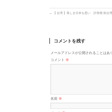
←
【 台湾 】美しき日本を思い 許世楷 前台
コメントを残す
メールアドレスが公開されることはあ
コメント
※
名前
※