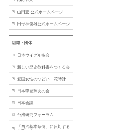
Red Fox
山田宏 公式ホームページ
田母神俊雄公式ホームページ
組織・団体
日本ウイグル協会
新しい歴史教科書をつくる会
愛国女性のつどい 花時計
日本李登輝友の会
日本会議
台湾研究フォーラム
「自治基本条例」に反対する