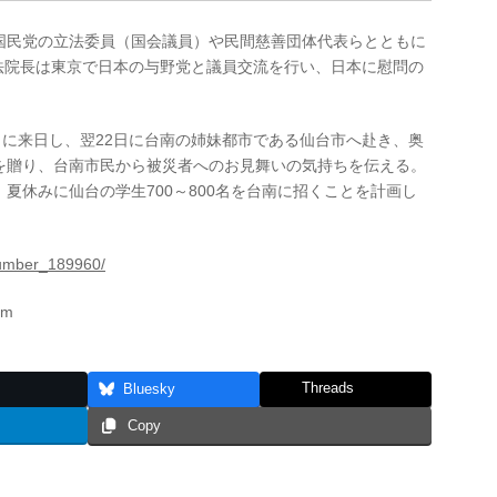
国民党の立法委員（国会議員）や民間慈善団体代表らとともに
立法院長は東京で日本の与野党と議員交流を行い、日本に慰問の
日に来日し、翌22日に台南の姉妹都市である仙台市へ赴き、奥
を贈り、台南市民から被災者へのお見舞いの気持ちを伝える。
夏休みに仙台の学生700～800名を台南に招くことを計画し
umber_189960/
om
Threads
Bluesky
Copy