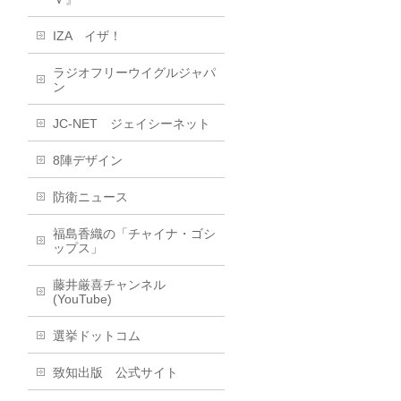
IZA イザ！
ラジオフリーウイグルジャパ
ン
JC-NET ジェイシーネット
8陣デザイン
防衛ニュース
福島香織の「チャイナ・ゴシ
ップス」
藤井厳喜チャンネル
(YouTube)
選挙ドットコム
致知出版 公式サイト