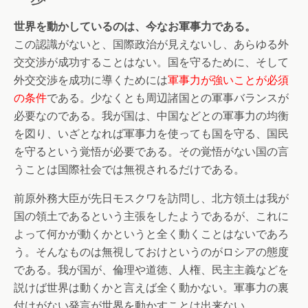
世界を動かしているのは、今なお軍事力である。
この認識がないと、国際政治が見えないし、あらゆる外
交交渉が成功することはない。国を守るために、そして
外交交渉を成功に導くためには
軍事力が強いことが必須
の条件
である。少なくとも周辺諸国との軍事バランスが
必要なのである。我が国は、中国などとの軍事力の均衡
を図り、いざとなれば軍事力を使っても国を守る、国民
を守るという覚悟が必要である。その覚悟がない国の言
うことは国際社会では無視されるだけである。
前原外務大臣が先日モスクワを訪問し、北方領土は我が
国の領土であるという主張をしたようであるが、これに
よって何かが動くかというと全く動くことはないであろ
う。そんなものは無視しておけというのがロシアの態度
である。我が国が、倫理や道徳、人権、民主主義などを
説けば世界は動くかと言えば全く動かない。軍事力の裏
付けがない発言が世界を動かすことは出来ない。