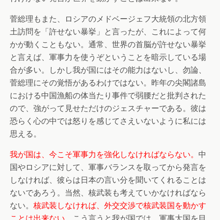
菅総理もまた、ロシアのメドベージェフ大統領の北方領
土訪問を「許せない暴挙」と言ったが、これによって何
かが動くこともない。通常、世界の首脳が許せない暴挙
と言えば、軍事力を使うぞということを暗示している場
合が多い。しかし我が国にはその能力はないし、勿論、
菅総理にその覚悟があるわけではない。昨年の尖閣諸島
における中国漁船の体当たり事件で弱腰だと批判された
ので、強がって見せただけのジェスチャーである。彼は
恐らく心の中では怒りを感じてさえいないように私には
思える。
我が国は、今こそ軍事力を強化しなければならない。
中
国やロシアに対して、軍事バランスを取ってから発言を
しなければ、彼らは日本の言い分を聞いてくれることは
ないであろう。当然、核武装も考えていかなければなら
ない。
核武装しなければ、外交交渉で核武装国を動かす
ことは出来ない。
こう言うと我が国では、軍事大国を目