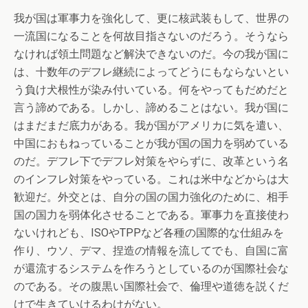
我が国は軍事力を強化して、更に核武装もして、世界の
一流国になることを何故目指さないのだろう。そうなら
なければ領土問題など解決できないのだ。今の我が国に
は、十数年のデフレ継続によってどうにもならないとい
う負け犬根性が染み付いている。何をやってもだめだと
言う諦めである。しかし、諦めることはない。我が国に
はまだまだ底力がある。我が国がアメリカに気を遣い、
中国におもねっていることが我が国の国力を弱めている
のだ。デフレ下でデフレ対策をやらずに、改革という名
のインフレ対策をやっている。これは米中などからは大
歓迎だ。外交とは、自分の国の国力強化のために、相手
国の国力を弱体化させることである。軍事力を直接使わ
ないけれども、ISOやTPPなど各種の国際的な仕組みを
作り、ウソ、デマ、捏造の情報を流してでも、自国に富
が還流するシステムを作ろうとしているのが国際社会な
のである。その腹黒い国際社会で、倫理や道徳を説くだ
けで生きていけるわけがない。