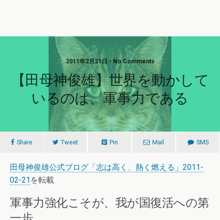
2011年2月21日 • No Comments
【田母神俊雄】世界を動かして
いるのは、軍事力である
Share
Tweet
Pin
Mail
SMS
田母神俊雄公式ブログ「志は高く、熱く燃える」2011-
02-21
を転載
軍事力強化こそが、我が国復活への第
一歩