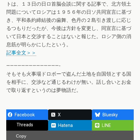
トは、１３日の日ロ首脳会談に関する記事で、北方領土
問題についてロシアは１９５６年の日ソ共同宣言に基づ
き、平和条約締結後の歯舞、色丹の２島引き渡しに応じ
るつもりだったが、今後は方針を変更し、同宣言に基づ
いて日本と交渉することはないと報じた。ロシア側の消
息筋が明らかにしたという。
記事全文＞＞
——————————————-
そもそも火事場ドロボーで盗んだ土地を自国領とする国
を相手に、交渉など通じるわけが無い。話し合いとお金
で取り返すというのは夢物語だ。
Facebook
X
Bluesky
Threads
Hatena
LINE
Copy