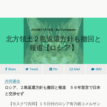
2010年11月16日 • No Comments
北方領土２島返還方針も撤回と
報道【ロシア】
Share
Tweet
Pin
Mail
SMS
共同通信
ロシア、２島返還方針も撤回と報道 ５６年宣言で日本
と交渉せず
【モスクワ共同】１５日付のロシア有力紙コメルサン