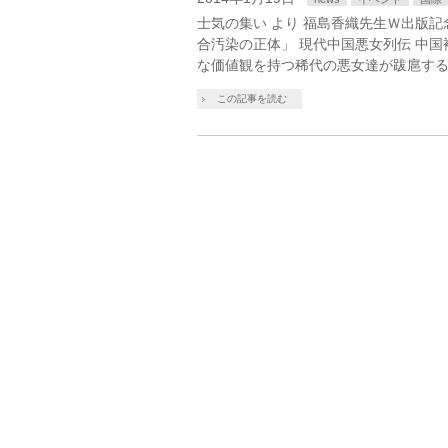
士気の集い より 福島香織先生Ｗ出版
合汚染の正体」 現代中国悪女列伝 中
な価値観を持つ稀代の悪女達が跋扈する
この記事を読む