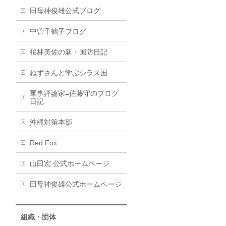
田母神俊雄公式ブログ
中曽千鶴子ブログ
桜林美佐の新・国防日記
ねずさんと学ぶシラス国
軍事評論家=佐藤守のブログ
日記
沖縄対策本部
Red Fox
山田宏 公式ホームページ
田母神俊雄公式ホームページ
組織・団体