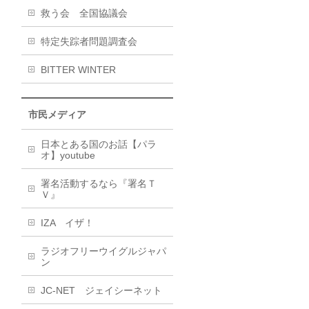
救う会 全国協議会
特定失踪者問題調査会
BITTER WINTER
市民メディア
日本とある国のお話【パラ
オ】youtube
署名活動するなら『署名Ｔ
Ｖ』
IZA イザ！
ラジオフリーウイグルジャパ
ン
JC-NET ジェイシーネット