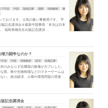
ィア不信
中国
取材記事
国際
情報解析
教
なっております。士気の集い事務局です。 平
生出版記念講演会＆最新中国事情「本当は日本
。 福島香織先生出版記念講演 …
は権力闘争なのか？
ア不信
中国
情報解析
経済
転載記事
日米のみならず近隣国の株価が大ブレした。
縁な国。株や先物相場などのマネーゲームは
ない。政治経済、人権や環境問題の背後 …
出版記念講演会
情報解析
教育・学習
社会
転載記事