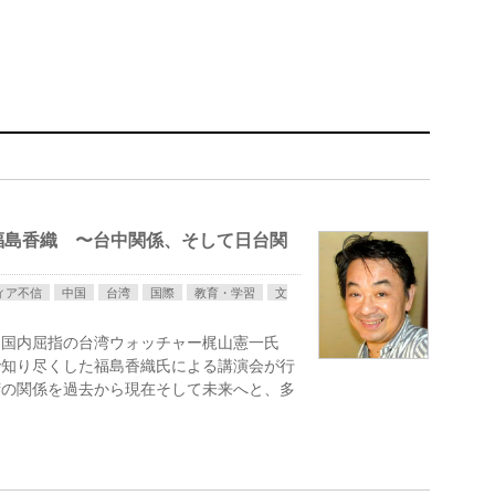
・福島香織 〜台中関係、そして日台関
ィア不信
中国
台湾
国際
教育・学習
文
、国内屈指の台湾ウォッチャー梶山憲一氏
で知り尽くした福島香織氏による講演会が行
湾の関係を過去から現在そして未来へと、多