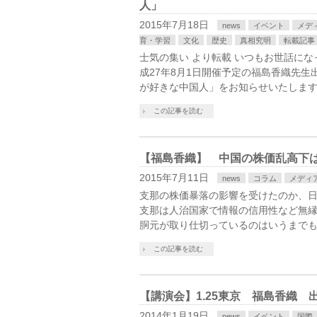
人」
2015年7月18日
news
イベント
メデ
育・学習
文化
歴史
真相究明
転載記事
士気の集い より転載 いつもお世話に
成27年8月1日開催予定の福島香織先
が好きな中国人」をお知らせいたします
この記事を読む
【福島香織】 中国の株価乱高下
2015年7月11日
news
コラム
メディ
支那の株価暴落の影響を受けたのか、
支那は人治国家で情報の信用性など無
胴元が取り仕切っているのはいうまでも
この記事を読む
【講演会】1.25東京 福島香織 
2014年1月19日
news
イベント
国際