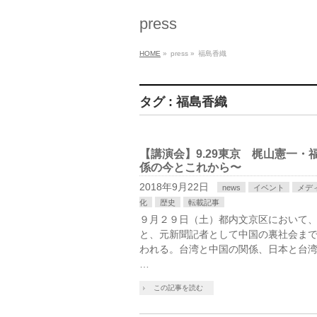
press
HOME
»
press
»
福島香織
タグ : 福島香織
【講演会】9.29東京 梶山憲一
係の今とこれから〜
2018年9月22日
news
イベント
メデ
化
歴史
転載記事
９月２９日（土）都内文京区において
と、元新聞記者として中国の裏社会ま
われる。台湾と中国の関係、日本と台
…
この記事を読む