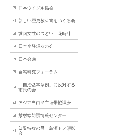
日本ウイグル協会
新しい歴史教科書をつくる会
愛国女性のつどい 花時計
日本李登輝友の会
日本会議
台湾研究フォーラム
「自治基本条例」に反対する
市民の会
アジア自由民主連帯協議会
放射線防護情報センター
知覧特攻の母 鳥濱トメ顕彰
会