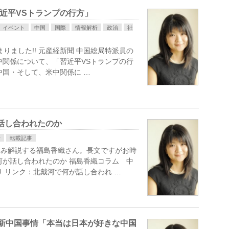
習近平VSトランプの行方」
イベント
中国
国際
情報解析
政治
社
まりました!! 元産経新聞 中国総局特派員の
中関係について、「習近平VSトランプの行
中国・そして、米中関係に …
話し合われたのか
析
転載記事
込み解説する福島香織さん。長文ですがお時
何が話し合われたのか 福島香織コラム 中
 リンク：北戴河で何が話し合われ …
最新中国事情「本当は日本が好きな中国