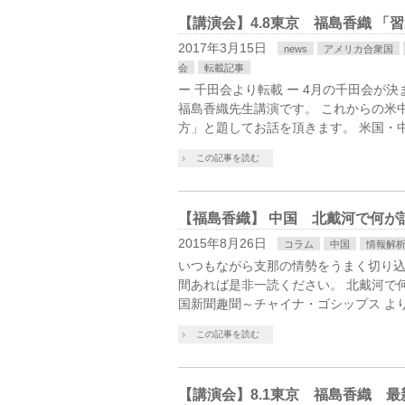
【講演会】4.8東京 福島香織 「
2017年3月15日
news
アメリカ合衆国
会
転載記事
ー 千田会より転載 ー 4月の千田会が決
福島香織先生講演です。 これからの米
方」と題してお話を頂きます。 米国・
この記事を読む
【福島香織】 中国 北戴河で何が
2015年8月26日
コラム
中国
情報解
いつもながら支那の情勢をうまく切り
間あれば是非一読ください。 北戴河で
国新聞趣聞～チャイナ・ゴシップス より
この記事を読む
【講演会】8.1東京 福島香織 