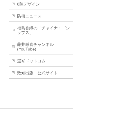
8陣デザイン
防衛ニュース
福島香織の「チャイナ・ゴシ
ップス」
藤井厳喜チャンネル
(YouTube)
選挙ドットコム
致知出版 公式サイト