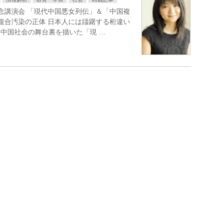
記念講演会 「現代中国悪女列伝」＆「中国複
国複合汚染の正体 日本人には躊躇する桁違い
中国社会の舞台裏を描いた「現 …