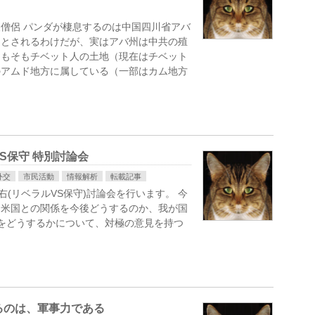
僧侶 パンダが棲息するのは中国四川省アバ
」とされるわけだが、実はアバ州は中共の殖
そもそもチベット人の土地（現在はチベット
のアムド地方に属している（一部はカム地方
VS保守 特別討論会
外交
市民活動
情報解析
転載記事
右(リベラルVS保守)討論会を行います。 今
国米国との関係を今後どうするのか、我が国
をどうするかについて、対極の意見を持つ
。
るのは、軍事力である