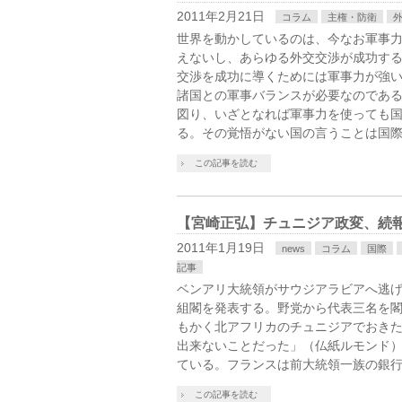
2011年2月21日
コラム
主権・防衛
世界を動かしているのは、今なお軍事力
えないし、あらゆる外交交渉が成功す
交渉を成功に導くためには軍事力が強
諸国との軍事バランスが必要なのであ
図り、いざとなれば軍事力を使っても
る。その覚悟がない国の言うことは国
この記事を読む
【宮崎正弘】チュニジア政変、続
2011年1月19日
news
コラム
国際
記事
ベンアリ大統領がサウジアラビアへ逃
組閣を発表する。野党から代表三名を閣
もかく北アフリカのチュニジアでおき
出来ないことだった」（仏紙ルモンド）
ている。フランスは前大統領一族の銀
この記事を読む