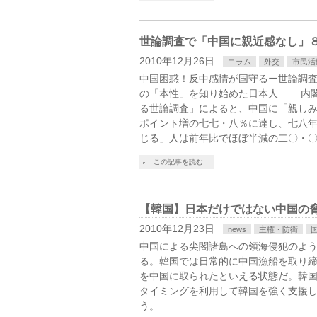
世論調査で「中国に親近感なし」
2010年12月26日
コラム
外交
市民活
中国困惑！反中感情が国守るー世論調査
の「本性」を知り始めた日本人 内閣
る世論調査」によると、中国に「親し
ポイント増の七七・八％に達し、七八
じる」人は前年比でほぼ半減の二〇・
この記事を読む
【韓国】日本だけではない中国の
2010年12月23日
news
主権・防衛
中国による尖閣諸島への領海侵犯のよ
る。韓国では日常的に中国漁船を取り
を中国に取られたといえる状態だ。韓
タイミングを利用して韓国を強く支援
う。