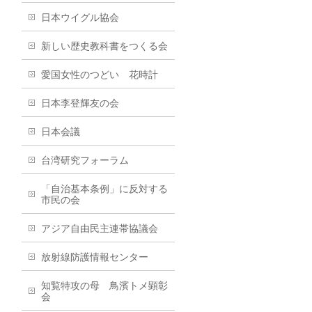
日本ウイグル協会
新しい歴史教科書をつくる会
愛国女性のつどい 花時計
日本李登輝友の会
日本会議
台湾研究フォーラム
「自治基本条例」に反対する
市民の会
アジア自由民主連帯協議会
放射線防護情報センター
知覧特攻の母 鳥濱トメ顕彰
会