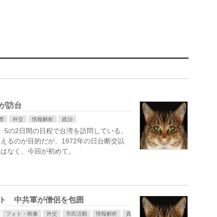
長が訪台
際
外交
情報解析
政治
、5の2日間の日程で台湾を訪問している。
えるのが目的だが、1972年の日台断交以
例はなく、今回が初めて。
ット 中共軍が僧侶を包囲
フォト・映像
外交
市民活動
情報解析
真