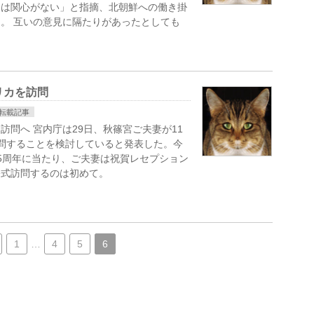
には関心がない」と指摘、北朝鮮への働き掛
。 互いの意見に隔たりがあったとしても
リカを訪問
転載記事
問へ 宮内庁は29日、秋篠宮ご夫妻が11
問することを検討していると発表した。今
5周年に当たり、ご夫妻は祝賀レセプション
公式訪問するのは初めて。
1
…
4
5
6