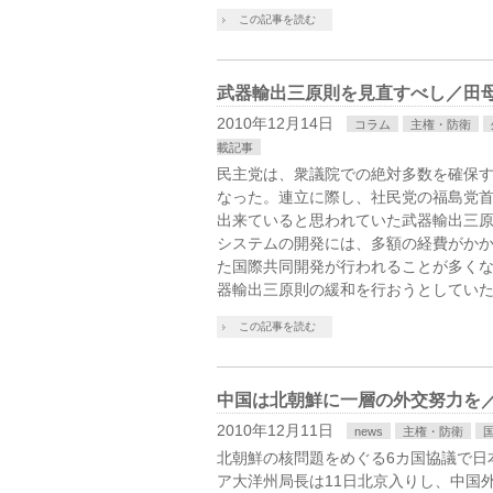
この記事を読む
武器輸出三原則を見直すべし／田
2010年12月14日
コラム
主権・防衛
載記事
民主党は、衆議院での絶対多数を確保
なった。連立に際し、社民党の福島党
出来ていると思われていた武器輸出三
システムの開発には、多額の経費がか
た国際共同開発が行われることが多く
器輸出三原則の緩和を行おうとしてい
この記事を読む
中国は北朝鮮に一層の外交努力を／
2010年12月11日
news
主権・防衛
北朝鮮の核問題をめぐる6カ国協議で日
ア大洋州局長は11日北京入りし、中国