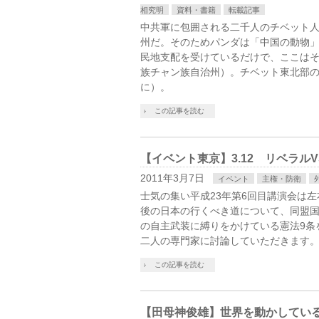
相究明
資料・書籍
転載記事
中共軍に包囲される二千人のチベット人
州だ。そのためパンダは「中国の動物
民地支配を受けているだけで、ここは
族チャン族自治州）。チベット東北部
に）。
この記事を読む
【イベント東京】3.12 リベラル
2011年3月7日
イベント
主権・防衛
士気の集い平成23年第6回目講演会は左
後の日本の行くべき道について、同盟
の自主武装に縛りをかけている憲法9条
二人の専門家に討論していただきます
この記事を読む
【田母神俊雄】世界を動かしてい