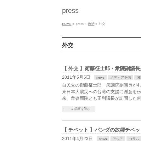
press
HOME
»
press
»
政治
»
外交
外交
【 外交 】衛藤征士郎・衆院副議
2011年5月5日
news
メディア不信
国
自民党の衛藤征士郎・衆議院副議長が4
東日本大震災への台湾の支援に謝意を伝
来、衆参両院とも正副議長が訪問した
この記事を読む
【 チベット 】パンダの故郷チベ
2011年4月23日
news
アジア
コラム