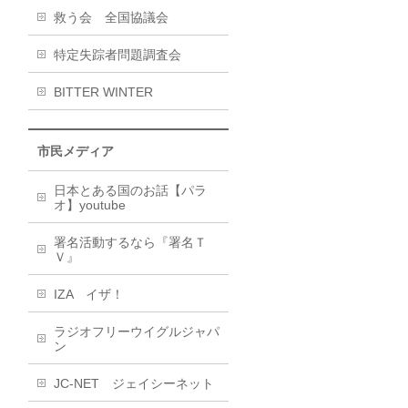
救う会 全国協議会
特定失踪者問題調査会
BITTER WINTER
市民メディア
日本とある国のお話【パラ
オ】youtube
署名活動するなら『署名Ｔ
Ｖ』
IZA イザ！
ラジオフリーウイグルジャパ
ン
JC-NET ジェイシーネット