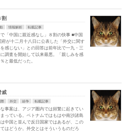
８割
動
情報解析
転載記事
で「中国に親近感なし」８割の快事 ■中国
府が十二月十八日に公表した「外交に関す
みを感じない」との回答は前年比で一九・三
年に調査を開始して以来最悪。「親しみを感
〇％と最低だった。
脅威
国際
外交
紛争
転載記事
うな事案は、アジア圏内では頻繁に起きてい
締まっている。ベトナムではもはや南沙諸島
国は中国と並んで反日国家ではあるが、この
してはどうか。外交とはそういうものだろ