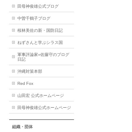
田母神俊雄公式ブログ
中曽千鶴子ブログ
桜林美佐の新・国防日記
ねずさんと学ぶシラス国
軍事評論家=佐藤守のブログ
日記
沖縄対策本部
Red Fox
山田宏 公式ホームページ
田母神俊雄公式ホームページ
組織・団体