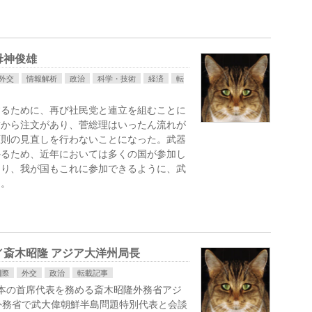
母神俊雄
外交
情報解析
政治
科学・技術
経済
転
するために、再び社民党と連立を組むことに
首から注文があり、菅総理はいったん流れが
原則の見直しを行わないことになった。武器
かるため、近年においては多くの国が参加し
なり、我が国もこれに参加できるように、武
た。
斎木昭隆 アジア大洋州局長
国際
外交
政治
転載記事
本の首席代表を務める斎木昭隆外務省アジ
外務省で武大偉朝鮮半島問題特別代表と会談