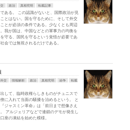
外交
政治
真相究明
転載記事
である。 この認識がないと、国際政治が見
ることはない。国を守るために、そして外交
いことが必須の条件である。少なくとも周辺
る。我が国は、中国などとの軍事力の均衡を
国を守る、国民を守るという覚悟が必要であ
際社会では無視されるだけである。
報
外交
情報解析
政治
真相究明
紛争
転載
げ出して、臨時政権らしきものがチュニスで
僚に入れて当面の騒擾を治めるという。 と
た『ジャスミン革命』は「前日まで想像さえ
。 アルジェリアなどで連鎖のデモが発生し
行口座の凍結を始めた模様。