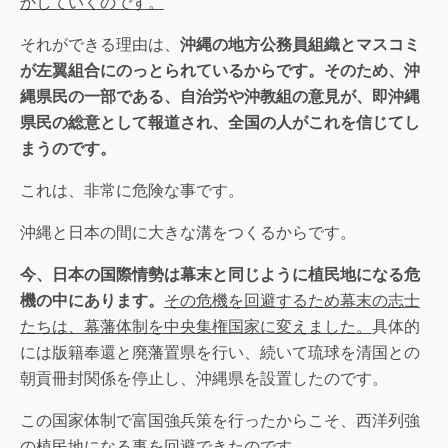
かしていくのです。
それができる理由は、
沖縄の地方公務員組織とマスコミ
が左翼組合にのっとられているからです。そのため、沖
縄県民の一部である、自治労や沖教組の意見が、即沖縄
県民の総意として報道され、全国の人がこれを信じてし
まうのです。
これは、非常に危険な事です。
沖縄と日本の間に大きな溝をつくるからです。
今、日本の国際情勢は幕末と同じように植民地になる危
機の中にあります。
その危機を回避するため幕末の志士
たちは、幕藩体制を中央集権国家に変えました。
具体的
には版籍奉還と廃藩置県を行い、続いて琉球を清国との
朝貢冊封関係を停止し、沖縄県を設置したのです。
この国家体制で富国強兵策を行ったからこそ、西洋列強
の植民地になる事を回避できたのです。