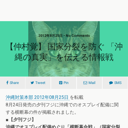
2012年8月25日 • No Comments
【仲村覚】 国家分裂を防ぐ 「沖
縄の真実」を伝える情報戦
Share
Tweet
Pin
Mail
SMS
沖縄対策本部 2012年08月25日
を転載
8月24日発売の夕刊フジに沖縄でのオスプレイ配備に関
する横断幕の件が掲載されました。
■【夕刊フジ】
沖縄でオスプレイ配備めぐり「横断幕合戦」（国家分裂