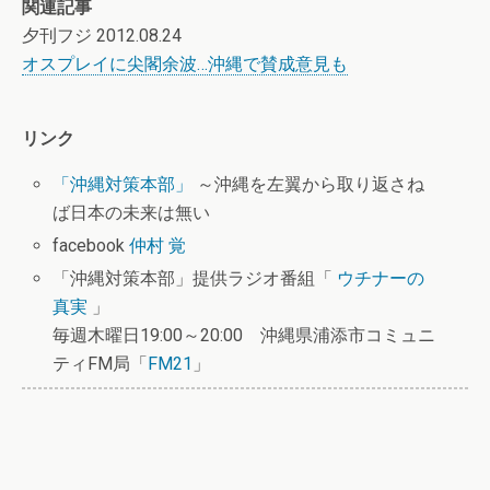
関連記事
夕刊フジ 2012.08.24
オスプレイに尖閣余波…沖縄で賛成意見も
リンク
「沖縄対策本部」
～沖縄を左翼から取り返さね
ば日本の未来は無い
facebook
仲村 覚
「沖縄対策本部」提供ラジオ番組「
ウチナーの
真実
」
毎週木曜日19:00～20:00 沖縄県浦添市コミュニ
ティFM局「
FM21
」