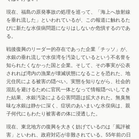
現在、福島の原発事故の処理を巡って、「海上へ放射線
を垂れ流した」といわれているが、この報道に触れるた
びに新たな水俣病問題になりはしないか危惧するのであ
る。
戦後復興のリーダー的存在であった企業「チッソ」が、
水銀の垂れ流しで水俣湾を汚染しているという不名誉を
知られたくなかった国と企業。そして、その事実が公表
されれば湾内の漁業が壊滅状態になることを恐れた、地
元住民による被害の隠ぺい。実態を知りながら、社会的
混乱を避けるために官民一体となって情報隠ぺいしてき
た結果、水銀汚染による公害問題は拡大された。無臭無
味な水銀は静かに深く、症状のあいまいな水俣病は、親
子何代にもわたり被害者の体に浸透した。
現在、東北地方の復興を大きく妨げているのは「風評被
害」といわれ、政府対応が非難されている。55年前の日