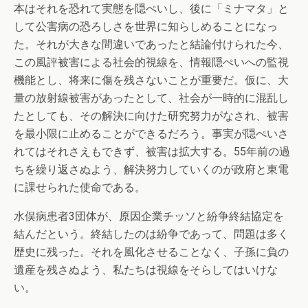
本はそれを恐れて実態を隠ぺいし、後に「ミナマタ」と
して公害病の恐ろしさを世界に知らしめることになっ
た。それが大きな間違いであったと結論付けられた今、
この風評被害による社会的視線を、情報隠ぺいへの監視
機能とし、将来に傷を残さないことが重要だ。仮に、大
量の放射線被害があったとして、社会が一時的に混乱し
たとしても、その解決に向けた研究努力がなされ、被害
を最小限に止めることができるだろう。事実が隠ぺいさ
れてはそれさえもできず、被害は拡大する。55年前の過
ちを繰り返さぬよう、解決努力していくのが政府と東電
に課せられた使命である。
水俣病患者3団体が、原因企業チッソと紛争終結協定を
結んだという。終結したのは紛争であって、問題は多く
歴史に残った。それを風化させることなく、子孫に負の
遺産を残さぬよう、私たちは視線をそらしてはいけな
い。