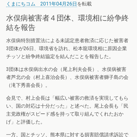
くまにちコム 2011年04月26日
を転載
水俣病被害者４団体、環境相に紛争終
結を報告
水俣病特別措置法による未認定患者救済に応じた被害者
3団体が26日、環境省を訪れ、松本龍環境相に原因企業
チッソと紛争終結協定を結んだことを報告した。
3団体は水俣病出水の会（尾上利夫会長）、水俣病被害
者芦北の会（村上喜治会長）、水俣病被害者獅子島の会
（滝下秀喜会長）。
会見で、村上会長は「幅広い被害の救済を実現してもら
い、国の対応は十分だった」と述べた。尾上会長も「民
主党政権がスピード感を持って取り組んでくれたおか
げ」と評価した。
一方、国とチッソ、熊本県に対する損害賠償請求訴訟で