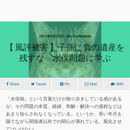
2011年4月27日 • No Comments
【 風評被害 】子孫に負の遺産を
残すな 水俣問題に学ぶ
Share
Tweet
Pin
Mail
SMS
「水俣病」という言葉だけが独り歩きしている感がある
が、その問題の本質、経緯、和解・解決への過程などは
あまり知らされなくなっている。というか、長い年月を
隔てながら関係者以外での関心が薄れている。風化させ
てはいけない。