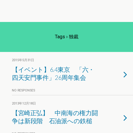
Tags › 独裁
2015年5月31日
【イベント】6.4東京 「六・
四天安門事件」26周年集会
NO RESPONSES
2013年12月18日
【宮崎正弘】 中南海の権力闘
争は新段階 石油派への鉄槌