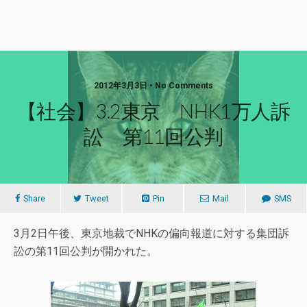
2012年3月3日 • No Comments
【社会】3.2東京 NHK1万人訴
訟 第11回公判
Share
Tweet
Pin
Mail
SMS
3月2日午後、東京地裁でNHKの偏向報道に対する集団訴
訟の第11回公判が開かれた。