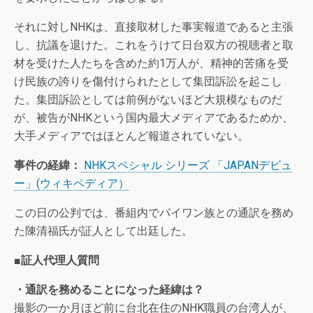
それに対しNHKは、直接取材した事実報道であると主張
し、抗議を退けた。これをうけて日台双方の視聴者と取
材を受けた人たちを含めた約1万人が、精神的苦痛を受
け民族の誇りを傷付けられたとして集団訴訟を起こし
た。集団訴訟としては前例がないほど大規模なものだ
が、被告がNHKという国内最大メディアであるためか、
大手メディアではほとんど報道されていない。
事件の経緯：
NHKスペシャル シリーズ 「JAPANデビュ
ー」(ウィキペディア）
この日の公判では、番組内でパイワン族との通訳を務め
た陳清福氏が証人として出廷した。
■証人代理人質問
・通訳を務めることになった経緯は？
撮影の一か月ほど前に台北在住のNHK職員の台湾人が、