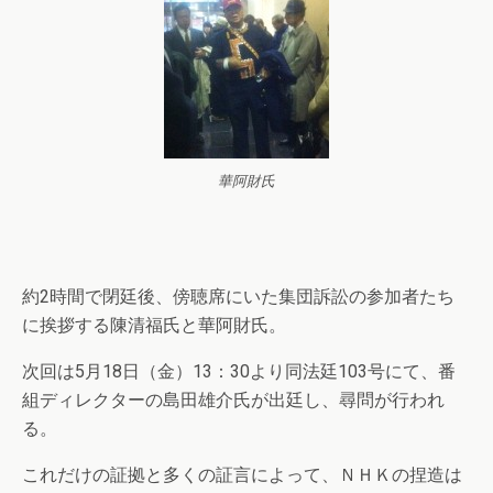
華阿財氏
約2時間で閉廷後、傍聴席にいた集団訴訟の参加者たち
に挨拶する陳清福氏と華阿財氏。
次回は5月18日（金）13：30より同法廷103号にて、番
組ディレクターの島田雄介氏が出廷し、尋問が行われ
る。
これだけの証拠と多くの証言によって、ＮＨＫの捏造は