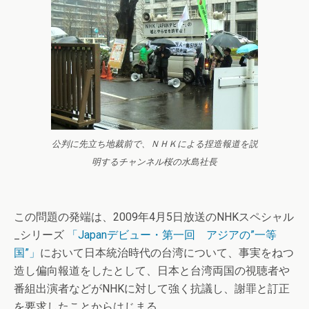
公判に先立ち地裁前で、ＮＨＫによる捏造報道を説
明するチャンネル桜の水島社長
この問題の発端は、2009年4月5日放送のNHKスペシャル
_シリーズ
「Japanデビュー・第一回 アジアの”一等
国”」
において日本統治時代の台湾について、事実をねつ
造し偏向報道をしたとして、日本と台湾両国の視聴者や
番組出演者などがNHKに対して強く抗議し、謝罪と訂正
を要求したことからはじまる。