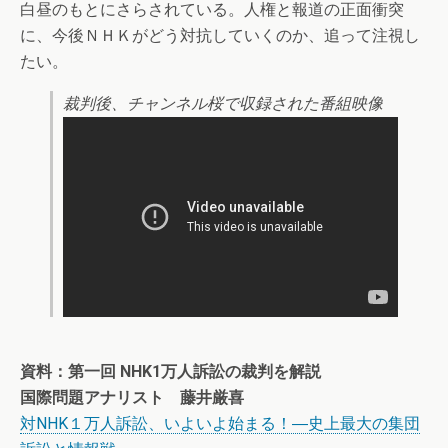
白昼のもとにさらされている。人権と報道の正面衝突
に、今後ＮＨＫがどう対抗していくのか、追って注視し
たい。
裁判後、チャンネル桜で収録された番組映像
資料：第一回 NHK1万人訴訟の裁判を解説
国際問題アナリスト 藤井厳喜
対NHK１万人訴訟、いよいよ始まる！―史上最大の集団