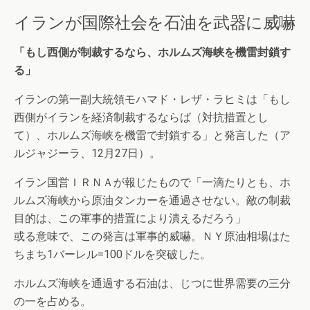
イランが国際社会を石油を武器に威嚇
「もし西側が制裁するなら、ホルムズ海峡を機雷封鎖す
る」
イランの第一副大統領モハマド・レザ・ラヒミは「もし
西側がイランを経済制裁するならば（対抗措置とし
て）、ホルムズ海峡を機雷で封鎖する」と発言した（ア
ルジャジーラ、12月27日）。
イラン国営ＩＲＮＡが報じたもので「一滴たりとも、ホ
ルムズ海峡から原油タンカーを通過させない。敵の制裁
目的は、この軍事的措置により潰えるだろう」
或る意味で、この発言は軍事的威嚇。ＮＹ原油相場はた
ちまち1バーレル=100ドルを突破した。
ホルムズ海峡を通過する石油は、じつに世界需要の三分
の一を占める。