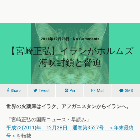
2011年12月28日 • No Comments
【宮崎正弘】イランがホルムズ
海峡封鎖と脅迫
Share
Tweet
Pin
Mail
SMS
世界の火薬庫はイラク、アフガニスタンからイランへ。
「宮崎正弘の国際ニュース・早読み」
平成23(2011)年 12月28日 通巻第3527号 ＜年末最終
号＞
を転載