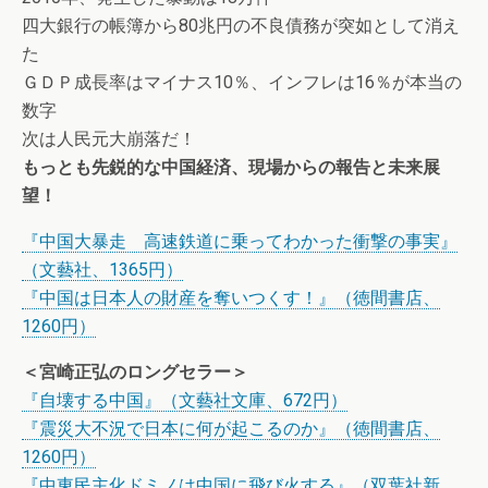
四大銀行の帳簿から80兆円の不良債務が突如として消え
た
ＧＤＰ成長率はマイナス10％、インフレは16％が本当の
数字
次は人民元大崩落だ！
もっとも先鋭的な中国経済、現場からの報告と未来展
望！
『中国大暴走 高速鉄道に乗ってわかった衝撃の事実』
（文藝社、1365円）
『中国は日本人の財産を奪いつくす！』（徳間書店、
1260円）
＜宮崎正弘のロングセラー＞
『自壊する中国』（文藝社文庫、672円）
『震災大不況で日本に何が起こるのか』（徳間書店、
1260円）
『中東民主化ドミノは中国に飛び火する』（双葉社新