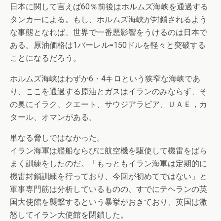
日本に関して言えば60％前後はホルムズ海峡を通過する
タンカーによる。もし、ホルムズ海峡が封鎖されるよう
な事態となれば、世界で一番悪影響をうけるのは日本で
ある。原油価格は1バーレル=150ドルを軽々と突破する
ことになるだろう。
ホルムズ海峡はわずか6・4キロという狭窄な海峡であ
り、ここを通過する原油とガスはイランのみならず、そ
の奥にイラク、クエート、サウジアラビア、ＵＡＥ，カ
タール、オマンがある。
単なる脅しではなかった。
イラン海軍は艦船ならびに航空機を駆使して機雷をばら
まく訓練をしたのだ。「もっともイラン海軍は定期的に
機雷封鎖訓練を行っており、今回が初めてではない」と
軍事専門筋は分析しているものの、すでにテヘランの英
国大使館を襲撃するという暴挙がおきており、英国は激
怒してイラン大使館を閉鎖した。