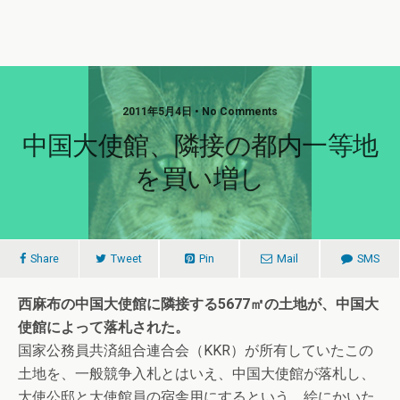
2011年5月4日 • No Comments
中国大使館、隣接の都内一等地
を買い増し
Share
Tweet
Pin
Mail
SMS
西麻布の中国大使館に隣接する5677㎡の土地が、中国大
使館によって落札された。
国家公務員共済組合連合会（KKR）が所有していたこの
土地を、一般競争入札とはいえ、中国大使館が落札し、
大使公邸と大使館員の宿舎用にするという、絵にかいた