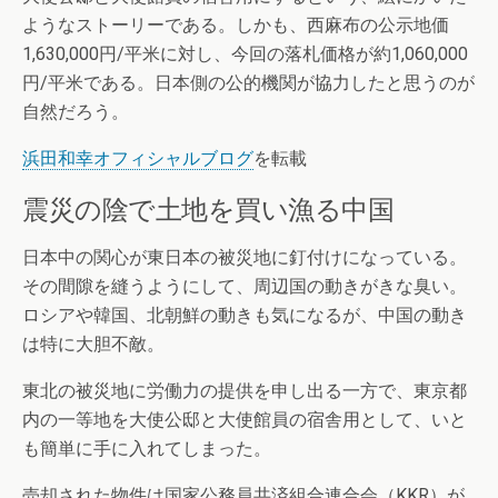
ようなストーリーである。しかも、西麻布の公示地価
1,630,000円/平米に対し、今回の落札価格が約1,060,000
円/平米である。日本側の公的機関が協力したと思うのが
自然だろう。
浜田和幸オフィシャルブログ
を転載
震災の陰で土地を買い漁る中国
日本中の関心が東日本の被災地に釘付けになっている。
その間隙を縫うようにして、周辺国の動きがきな臭い。
ロシアや韓国、北朝鮮の動きも気になるが、中国の動き
は特に大胆不敵。
東北の被災地に労働力の提供を申し出る一方で、東京都
内の一等地を大使公邸と大使館員の宿舎用として、いと
も簡単に手に入れてしまった。
売却された物件は国家公務員共済組合連合会（KKR）が