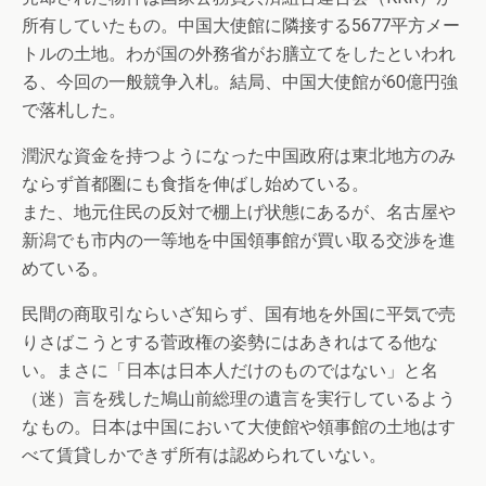
所有していたもの。中国大使館に隣接する5677平方メー
トルの土地。わが国の外務省がお膳立てをしたといわれ
る、今回の一般競争入札。結局、中国大使館が60億円強
で落札した。
潤沢な資金を持つようになった中国政府は東北地方のみ
ならず首都圏にも食指を伸ばし始めている。
また、地元住民の反対で棚上げ状態にあるが、名古屋や
新潟でも市内の一等地を中国領事館が買い取る交渉を進
めている。
民間の商取引ならいざ知らず、国有地を外国に平気で売
りさばこうとする菅政権の姿勢にはあきれはてる他な
い。まさに「日本は日本人だけのものではない」と名
（迷）言を残した鳩山前総理の遺言を実行しているよう
なもの。日本は中国において大使館や領事館の土地はす
べて賃貸しかできず所有は認められていない。