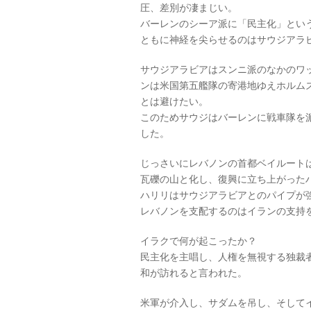
圧、差別が凄まじい。
バーレンのシーア派に「民主化」とい
ともに神経を尖らせるのはサウジアラ
サウジアラビアはスンニ派のなかのワ
ンは米国第五艦隊の寄港地ゆえホルム
とは避けたい。
このためサウジはバーレンに戦車隊を
した。
じっさいにレバノンの首都ベイルート
瓦礫の山と化し、復興に立ち上がった
ハリリはサウジアラビアとのパイプが
レバノンを支配するのはイランの支持
イラクで何が起こったか？
民主化を主唱し、人権を無視する独裁
和が訪れると言われた。
米軍が介入し、サダムを吊し、そして