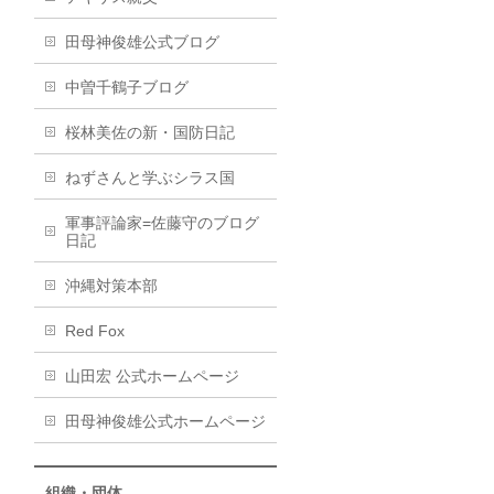
田母神俊雄公式ブログ
中曽千鶴子ブログ
桜林美佐の新・国防日記
ねずさんと学ぶシラス国
軍事評論家=佐藤守のブログ
日記
沖縄対策本部
Red Fox
山田宏 公式ホームページ
田母神俊雄公式ホームページ
組織・団体