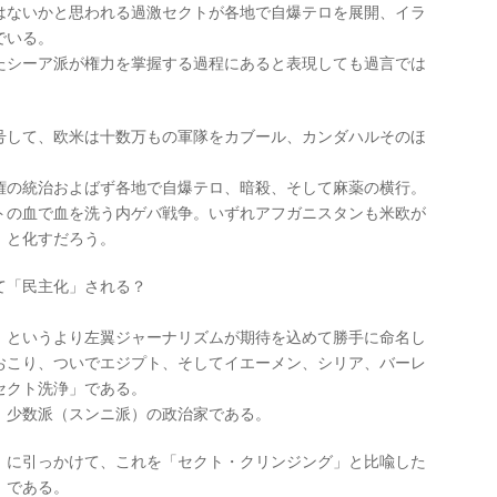
はないかと思われる過激セクトが各地で自爆テロを展開、イラ
でいる。
たシーア派が権力を掌握する過程にあると表現しても過言では
号して、欧米は十数万もの軍隊をカブール、カンダハルそのほ
権の統治およばず各地で自爆テロ、暗殺、そして麻薬の横行。
トの血で血を洗う内ゲバ戦争。いずれアフガニスタンも米欧が
」と化すだろう。
て「民主化」される？
、というより左翼ジャーナリズムが期待を込めて勝手に命名し
おこり、ついでエジプト、そしてイエーメン、シリア、バーレ
セクト洗浄」である。
、少数派（スンニ派）の政治家である。
）に引っかけて、これを「セクト・クリンジング」と比喩した
）である。