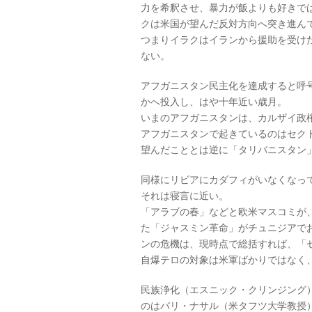
力を希釈させ、暴力が飯よりも好きで
クは米国が望んだ反対方向へ突き進ん
つまりイラクはイランから援助を受け
ない。
アフガニスタン民主化を達成すると呼
かへ投入し、はや十年近い歳月。
いまのアフガニスタンは、カルザイ政
アフガニスタンで起きているのはセク
望んだこととは逆に「タリバニスタン
同様にリビアにカダフィがいなくなっ
それは寝言に近い。
「アラブの春」などと欧米マスコミが
た「ジャスミン革命」がチュニジアで
ンの危機は、現時点で総括すれば、「
自爆テロの対象は米軍ばかりではなく
民族浄化（エスニック・クリンジング
のはバリ・ナサル（米タフツ大学教授