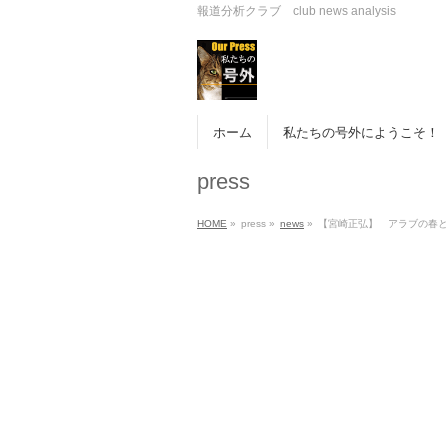
報道分析クラブ club news analysis
ホーム
私たちの号外にようこそ！
press
HOME
»
press
»
news
»
【宮崎正弘】 アラブの春と