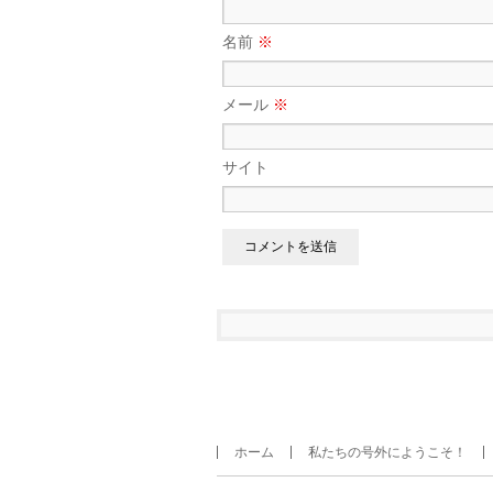
名前
※
メール
※
サイト
ホーム
私たちの号外にようこそ！