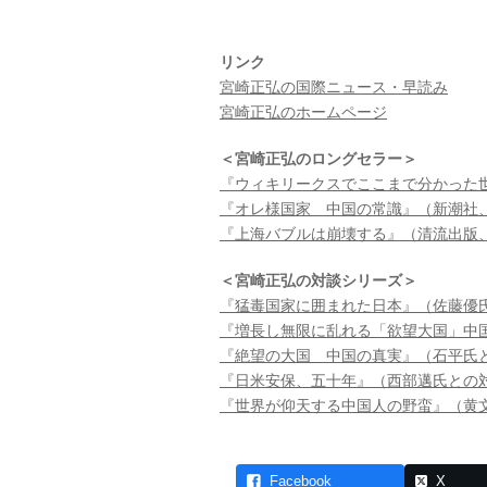
リンク
宮崎正弘の国際ニュース・早読み
宮崎正弘のホームページ
＜宮崎正弘のロングセラー＞
『ウィキリークスでここまで分かった世
『オレ様国家 中国の常識』（新潮社、
『上海バブルは崩壊する』（清流出版、
＜宮崎正弘の対談シリーズ＞
『猛毒国家に囲まれた日本』（佐藤優氏
『増長し無限に乱れる「欲望大国」中国
『絶望の大国 中国の真実』（石平氏と
『日米安保、五十年』（西部邁氏との対
『世界が仰天する中国人の野蛮』（黄文
Facebook
X