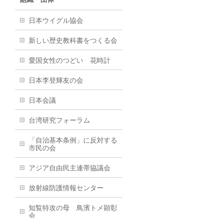
日本ウイグル協会
新しい歴史教科書をつくる会
愛国女性のつどい 花時計
日本李登輝友の会
日本会議
台湾研究フォーラム
「自治基本条例」に反対する
市民の会
アジア自由民主連帯協議会
放射線防護情報センター
知覧特攻の母 鳥濱トメ顕彰
会