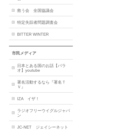
救う会 全国協議会
特定失踪者問題調査会
BITTER WINTER
市民メディア
日本とある国のお話【パラ
オ】youtube
署名活動するなら『署名Ｔ
Ｖ』
IZA イザ！
ラジオフリーウイグルジャパ
ン
JC-NET ジェイシーネット