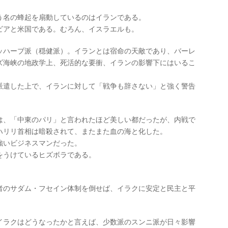
う名の蜂起を扇動しているのはイランである。
ビアと米国である。むろん、イスラエルも。
ッハーブ派（穏健派）。イランとは宿命の天敵であり、バーレ
ズ海峡の地政学上、死活的な要衝、イランの影響下にはいるこ
派遣した上で、イランに対して「戦争も辞さない」と強く警告
は、「中東のパリ」と言われたほど美しい都だったが、内戦で
ハリリ首相は暗殺されて、またまた血の海と化した。
強いビジネスマンだった。
をうけているヒズボラである。
者のサダム・フセイン体制を倒せば、イラクに安定と民主と平
イラクはどうなったかと言えば、少数派のスンニ派が日々影響