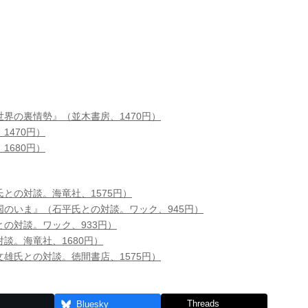
界の裏情勢』（並木書房、1470円）
1470円）
1680円）
との対談。海竜社、1575円）
のいま』（石平氏との対談。ワック、945円）
の対談。ワック、933円）
談。海竜社、1680円）
雄氏との対談。徳間書店、1575円）
Threads
Bluesky