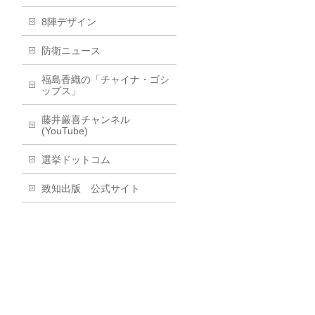
8陣デザイン
防衛ニュース
福島香織の「チャイナ・ゴシ
ップス」
藤井厳喜チャンネル
(YouTube)
選挙ドットコム
致知出版 公式サイト