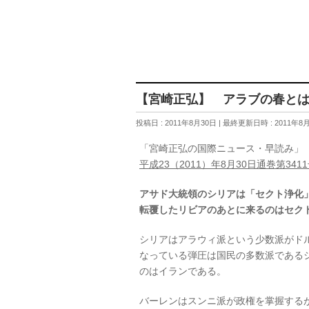
【宮崎正弘】 アラブの春と
投稿日 : 2011年8月30日
最終更新日時 : 2011年8
「宮崎正弘の国際ニュース・早読み」
平成23（2011）年8月30日通巻第341
アサド大統領のシリアは「セクト浄化
転覆したリビアのあとに来るのはセク
シリアはアラウィ派という少数派がド
なっている弾圧は国民の多数派である
のはイランである。
バーレンはスンニ派が政権を掌握する