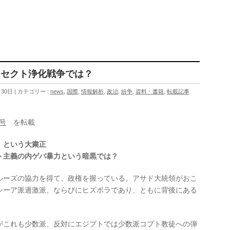
はセクト浄化戦争では？
月30日
カテゴリー :
news
,
国際
,
情報解析
,
政治
,
紛争
,
資料・書籍
,
転載記事
1号
を転載
」という大粛正
ト主義の内ゲバ暴力という暗黒では？
ルーズの協力を得て、政権を握っている。アサド大統領がおこ
シーア派過激派、ならびにヒズボラであり、ともに背後にある
がこれも少数派、反対にエジプトでは少数派コプト教徒への弾