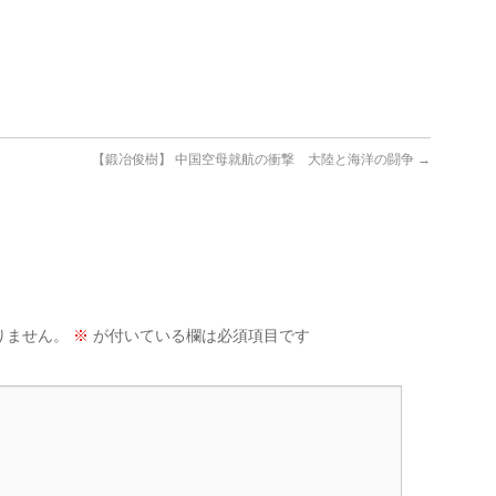
【鍛冶俊樹】 中国空母就航の衝撃 大陸と海洋の闘争
→
りません。
※
が付いている欄は必須項目です