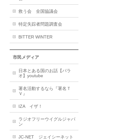
救う会 全国協議会
特定失踪者問題調査会
BITTER WINTER
市民メディア
日本とある国のお話【パラ
オ】youtube
署名活動するなら『署名Ｔ
Ｖ』
IZA イザ！
ラジオフリーウイグルジャパ
ン
JC-NET ジェイシーネット