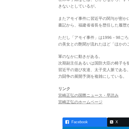
きないとしているが。
またアモイ事件に習近平の関与が密か
書記から、福建省省長を歴任した履歴
ただし「アモイ事件」は1996－98
の美女との艶聞が流れたほど「ほかの
軍のなかに動きがある。
次期副主任あるいは国防大臣の椅子を
習近平の遊び友達、太子党人脈である
力闘争の展開予測を複雑にしている。
リンク
宮崎正弘の国際ニュース・早読み
宮崎正弘のホームページ
Facebook
X