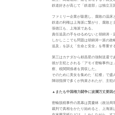
鉄道好きが高じて「鉄道部」は独立王
ファミリー企業が跋扈し、腐敗の温床
鉄道の利権は上海派に繋がり、腐敗と
張徳江も、上海派である。
責任追及の手をゆるめないと胡錦涛・
しかしここでも問題は胡錦涛一派の政
追及」を訴え「生命と安全」を尊重す
第三はカナダから頼昌星の強制送還で
彼が主犯とされる「アモイ密輸事件は」
察、税関関係者を買収した。
そのために美女を集めた「紅楼」で盛
陣頭指揮で多くが拘束されたが、主犯
▲またも中国権力闘争に波瀾万丈要因
密輸脱税事件の黒幕は賈慶林（政治局
裁判で真相をかたり始めると、上海派
在米華字紙などは、しかしながら、す