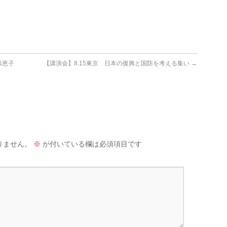
添恵子
【講演会】8.15東京 日本の復興と国防を考える集い
→
りません。
※
が付いている欄は必須項目です