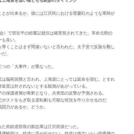
は上海派を追い落とせる絶妙のタイミング
ことが出来るか。彼には江沢民における曽慶紅のような軍師が
回大会）で習近平の総書記就任は確実視されてきた。革命元勲の
ケも良い。
を導くことはまず間違いないと言われた。太子党で反旗を翻し
いだ。
三つの「大事件」が重なった。
民は脳死状態と言われ、上海派にとっては延命を望む。とすれ
持装置は外されないとする観測があがっている。
平の保護者層が希釈となり、共青団の反撃が予測される。
記ポストをもぎ取る逆転劇も可能な状況を作り出せるのだ
戦闘力があるか、どうか。
。
れた前鉄道部長の劉志軍は江沢民派だった。
通運輸部は、鉄道に手が出せない。鉄道は孫文いらい指導層の