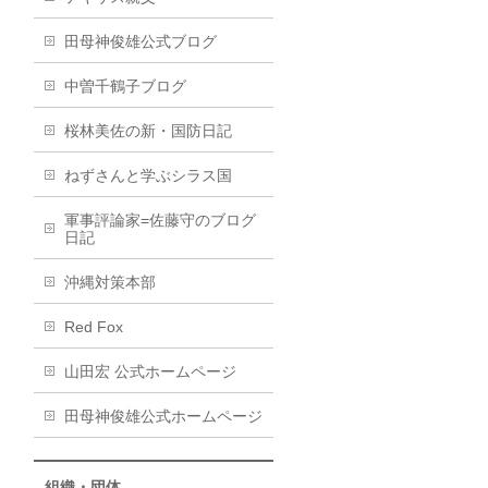
田母神俊雄公式ブログ
中曽千鶴子ブログ
桜林美佐の新・国防日記
ねずさんと学ぶシラス国
軍事評論家=佐藤守のブログ
日記
沖縄対策本部
Red Fox
山田宏 公式ホームページ
田母神俊雄公式ホームページ
組織・団体