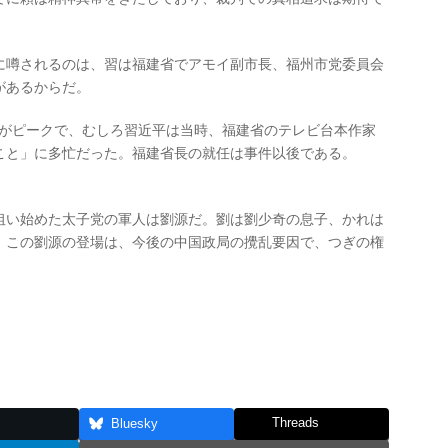
に噂されるのは、習は福建省でアモイ副市長、福州市党委員会
があるからだ。
ごろがピークで、むしろ習近平は当時、福建省のテレビ台本作家
こと」に多忙だった。福建省長の就任は事件以後である。
狙い始めた太子党の軍人は劉源だ。劉は劉少奇の息子、かれは
。この劉源の登場は、今後の中国政局の攪乱要因で、つぎの権
Threads
Bluesky