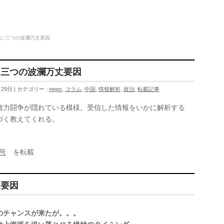
争に三つの波瀾万丈要因
に三つの波瀾万丈要因
月29日
カテゴリー :
news
,
コラム
,
中国
,
情報解析
,
政治
,
転載記事
権力闘争が隠れている模様。受信した情報をいかに解析する
づく教えてくれる。
0号
を転載
丈要因
のチャンスが来たが。。。