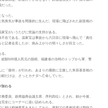
国だった。
となった。
士気喪失が事故を間接的に生んだ。現場に飛ばされた副首相の
温家宝がいうたびに世論の支持がある。
略不在である。温家宝は事故から六日目に現場へ飛んで「責任
ると記者会見したが、病み上がりの弱々しさが目立った。
ある。
総額500億人民元の脱税、福建省の当時のトップから軍、警
んに「接待」が行われ、あまりの腐敗に立腹した朱容基首相の
の頼だけは、さっとカナダへ亡命していた。
が加わる
常務委員、政商協商会議主席、序列四位）とされ、頼が今後、
は完全にコーナーに追い詰められる。
でに頼は精神異常をきたしており、裁判での真相追求は期待で