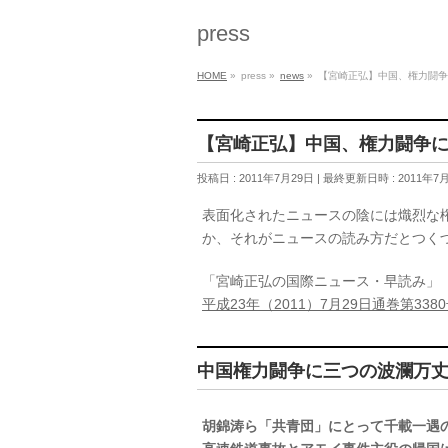
press
HOME
»
press
»
news
»
【宮崎正弘】中国、権力闘
【宮崎正弘】中国、権力闘争
投稿日 : 2011年7月29日
最終更新日時 : 2011年7
表面化されたニュースの陰には熾烈な
か、それがニュースの読み方だとつく
「宮崎正弘の国際ニュース・早読み」
平成23年（2011）7月29日通巻第338
中国権力闘争に三つの波瀾万
胡錦涛ら「共青団」にとって千載一遇