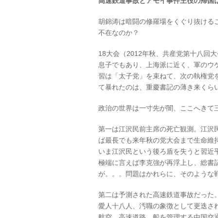
高速鉄道事故とアモイ事件主役の帰国
胡錦涛は暗闘の修羅場をくぐり抜ける
不在なのか？
18大会（2012年秋、共産党第十八
息子でもあり、上海派に近く、軍のウ
習は「太子党」を束ねて、次の執権党
て暴れたのは、重慶書記の薄き来くら
政治の世界は一寸先が闇、ここへきて
第一は江沢民前主席の死亡観測。江沢
ば最長でも来年秋の党大会まで生命維
いま江沢民という後ろ盾を失うと習近
極端に言えば李克強が再浮上し、総書
が。。。問題はかれらに、そのような
第二は予測された高速鉄道事故だった
愛人十八人、汚職の象徴として更迭さ
航空、高速道路、船を管理する中国交