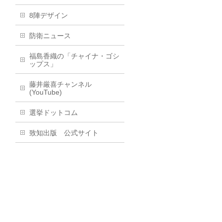
8陣デザイン
防衛ニュース
福島香織の「チャイナ・ゴシ
ップス」
藤井厳喜チャンネル
(YouTube)
選挙ドットコム
致知出版 公式サイト