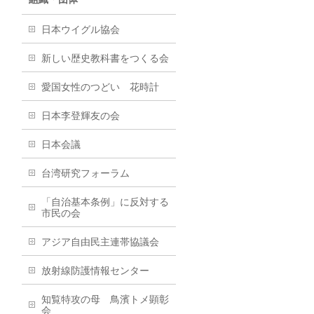
日本ウイグル協会
新しい歴史教科書をつくる会
愛国女性のつどい 花時計
日本李登輝友の会
日本会議
台湾研究フォーラム
「自治基本条例」に反対する
市民の会
アジア自由民主連帯協議会
放射線防護情報センター
知覧特攻の母 鳥濱トメ顕彰
会