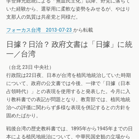
李登輝元総統による「無血民主化」以降、野党に落ちて
いた経験から、選挙用に柔軟な姿勢をみせるが、やはり
支那人の気質は共産党と同様だ。
フォーカス台湾 2013-07-23
から転載
日據？日治？ 政府文書は「日據」に統
一／台湾
（台北 23日 中央社）
行政院は22日夜、日本が台湾を植民地統治していた時期
について、政府の公文書では今後、一律で「日據（日本
占領時代）」との表現を使用すると発表した。今月に入
り教科書での表記が問題となり、教育部では、植民地統
治への評価に関わらず多様な表現を併記するとの方針を
固めたばかり。
戦後台湾の歴史教科書では、1895年から1945年までの日
本による植民地統治について、中華民国史観の立場から