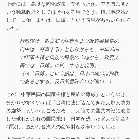
正確には「高度な同化政策」であったが、中国国民党と
いう独裁政府としてはそれを許容できず、植民地統治と
して「日治」または「日據」という表現がもちいられて
いた。
行政院は、教育部の決定および教科書編集の
自由は「尊重する」としながらも、中華民国
の国家主権と民族の尊厳の立場から、政府文
書では「日據」に統一すると説明。
（※「日據」という語は、日本の統治は搾取
であるとする、反日的意味合いが強い。）
この「中華民国の国家主権と民族の尊厳」というのは、
分かりやすくいえば「台湾に逃げ込んできた支那人勢力
の虚勢」というところだろう。大陸での国共内戦に敗北
した破れかぶれの国民党は、日本が残した膨大な財産を
採取し、豊かな台湾人の命や財産を奪いつくした。