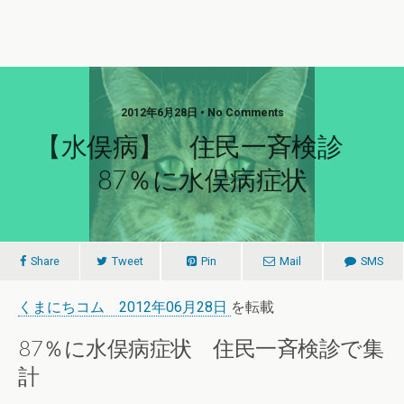
2012年6月28日 • No Comments
【水俣病】 住民一斉検診
87％に水俣病症状
Share
Tweet
Pin
Mail
SMS
くまにちコム 2012年06月28日
を転載
87％に水俣病症状 住民一斉検診で集
計