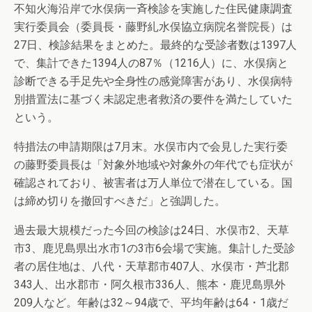
不知火海沿岸で水俣病一斉検診を実施した住民健康調査
実行委員会（委員長・藤野糺水俣協立病院名誉院長）は
27日、検診結果をまとめた。最終的な受診者数は1397人
で、集計できた1394人の87％（1216人）に、水俣病と
診断できる手足先や全身性の感覚障害があり、水俣病特
別措置法に基づく未認定患者救済の要件を満たしていた
という。
特措法の申請期限は7月末。水俣市内で会見した実行委
の藤野委員長は「対象外地域や対象外の年代でも症状が
確認されており、被害者は万人単位で潜在している。国
は締め切りを撤回すべきだ」と強調した。
過去最大規模だった今回の検診は24日、水俣市2、天草
市3、鹿児島県出水市1の3市6会場で実施。集計した受診
者の居住地は、八代・天草郡市407人、水俣市・芦北郡
343人、出水郡市・阿久根市336人、熊本・鹿児島県外
209人など。年齢は32～94歳で、平均年齢は64・1歳だ