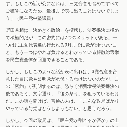
す。もしこの話が公になれば、三党合意を含めてすべて
ご破算になるため、最後まで表に出ることはないでしょ
う」（民主党中堅議員）
野田首相は「決めきる政治」を標榜し、法案採決に極め
て積極的だが、この密約には2つのメリットがある。一
つは民主党代表選の行われる9月までに党が割れないこ
と、もう一つはやれば負けるとわかっている解散総選挙
を民主党全体が回避できることである。
しかし、もしこのような話が表に出れば、3党合意を合
意した自民党や公明党が承伏するわけはないのだが、こ
の「密約」が判明するのは、恐らく消費増税法案採決の
後であろう。文字通り、「後の祭り」を狙っているわけ
だ。この話を聞けば、普通の人は、「こんな政局ばかり
やっている与党はどうしようもない」と思うだろう。
しかし、今回の政局は、「民主党が割れるか否か」の土