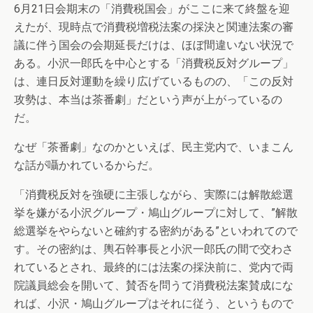
6月21日会期末の「消費税国会」がここに来て終盤を迎
えたが、現時点で消費税増税法案の採決と関連法案の審
議に伴う国会の会期延長だけは、ほぼ間違いない状況で
ある。小沢一郎氏を中心とする「消費税反対グループ」
は、連日反対運動を繰り広げているものの、「この反対
攻勢は、本当は茶番劇」だという声が上がっているの
だ。
なぜ「茶番劇」なのかといえば、民主党内で、いまこん
な話が囁かれているからだ。
「消費税反対を強硬に主張しながら、実際には解散総選
挙を嫌がる小沢グループ・鳩山グループに対して、”解散
総選挙をやらないと確約する密約がある”といわれてので
す。その密約は、輿石幹事長と小沢一郎氏の間で交わさ
れているとされ、最終的には法案の採決前に、党内で両
院議員総会を開いて、賛否を問うて消費税法案賛成にな
れば、小沢・鳩山グループはそれに従う、というもので