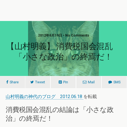
2012年6月19日 • No Comments
【山村明義】 消費税国会混乱
「小さな政治」の終焉だ！
Share
Tweet
Pin
Mail
SMS
山村明義の神代のブログ 2012.06.18
を転載
消費税国会混乱の結論は「小さな政
治」の終焉だ！