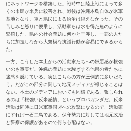
にネットワークを構築した。戦時中は陸上戦によって多
くの市民が米兵に殺害され、戦後は沖縄本島自体が米軍
基地となり、軍と県民による紛争は絶えなかった。その
苦しみと怒りに便乗し、活動家らは水を得た魚のように
繁殖した。県内の社会問題に何かと干渉し、一部の人た
ちに加担しながら大規模な抗議行動が容易にできるから
だ。
一方、こうした本土からの活動家たちへの嫌悪感が根強
いのも事実だ。沖縄の問題に大騒ぎする他県の者たちに
迷惑を感じている。実はこちらの方が圧倒的に多いだろ
う。だがこの部分に関して地元メディアが報じることは
ない。本土のメディアにおいても同様である。報じられ
るのは「根強い反米感情」というプロパガンダだ。反米
活動は同時に日米軍事同盟への攻撃になるので、活動家
にすれば一石二鳥である。保守勢力に対しては地元政治
と警察の保護があるので何ら心配はない。