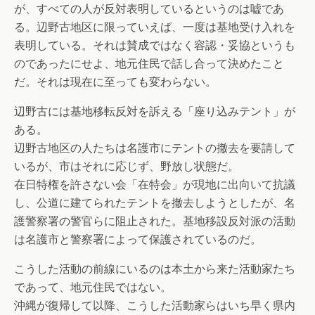
が、すべての人が反対表明しているというのは嘘であ
る。辺野古地区に限っていえば、一度は基地受け入れを
表明している。それは賛成ではなく容認・妥協というも
のであったにせよ、地元住民で話し合って決めたこと
だ。それは現在に至っても変わらない。
辺野古には基地移転反対を訴える「座り込みテント」が
ある。
辺野古地区の人たちは名護市にテントの撤去を要請して
いるが、市はそれに応じず、野放し状態だ。
在日特権を許さない会「在特会」が現地に出向いて抗議
し、公道に建てられたテントを撤去しようとしたが、名
護警察署の警官らに阻止された。基地移設反対派の活動
は名護市と警察署によって保護されているのだ。
こうした活動の前線にいるのは本土から来た活動家たち
であって、地元住民ではない。
沖縄が復帰して以降、こうした活動家らはいち早く県内