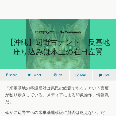
2012年5月27日 • No Comments
【沖縄】辺野古テント 反基地
座り込みは本土の在日左翼
Share
Tweet
Pin
Mail
SMS
「米軍基地の移設反対は県民の総意である」という言葉
が独り歩きしている。メディアによる印象操作、情報戦
だ。
確かに辺野古への米軍基地移設に賛否は絶えない。だ