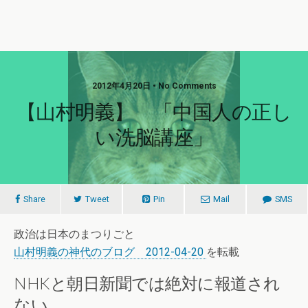
2012年4月20日 • No Comments
【山村明義】 「中国人の正し
い洗脳講座」
Share
Tweet
Pin
Mail
SMS
政治は日本のまつりごと
山村明義の神代のブログ 2012-04-20
を転載
NHKと朝日新聞では絶対に報道され
ない