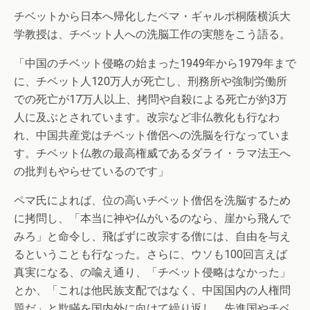
チベットから日本へ帰化したペマ・ギャルポ桐蔭横浜大
学教授は、チベット人への洗脳工作の実態をこう語る。
「中国のチベット侵略の始まった1949年から1979年まで
に、チベット人120万人が死亡し、刑務所や強制労働所
での死亡が17万人以上、拷問や自殺による死亡が約3万
人に及ぶとされています。改宗など非仏教化も行なわ
れ、中国共産党はチベット僧侶への洗脳を行なっていま
す。チベット仏教の最高権威であるダライ・ラマ法王へ
の批判もやらせているのです」
ペマ氏によれば、位の高いチベット僧侶を洗脳するため
に拷問し、「本当に神や仏がいるのなら、崖から飛んで
みろ」と命令し、飛ばずに改宗する僧には、自由を与え
るということも行なった。さらに、ウソも100回言えば
真実になる、の喩え通り、「チベット侵略はなかった」
とか、「これは他民族支配ではなく、中国国内の人権問
題だ」と欺瞞を国内外に向けて繰り返し、先進国やチベ