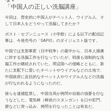
「中国人の正しい洗脳講座」
今回は、歴史的に中国人がチベット人、ウイグル人、そ
して日本人をどうやって洗脳してきたか？
ポスト・セブンニュース（小学館）による以下の配信記
事は、今発売号の「SAPIO」のダイジェスト版です。
中国では支那事変（日中戦争）の最中から、日本人捕虜
に対する洗脳工作を行なっていたが、戦後も強制的な洗
脳工作が継続されていた。周辺国への侵略とともに、新
たに支配下に置いたチベットやウイグルなどの土地で、
中国政府に反抗的なチベット人やウイグル人などの洗脳
が行なわれるようになったのだ。
彼らを逮捕監禁し、中国当局が拷問や自殺の強要を行な
うなどした。電気棒（棒状のスタンガン）を口や肛門、
膣などに突っ込み、拷問を行なったことは有名だ。