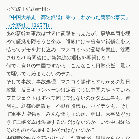
＜宮崎正弘の新刊＞
『中国大暴走 高速鉄道に乗ってわかった衝撃の事実』
（文藝社、1365円）
あの新幹線事故は世界に衝撃を与えたが、事故車両を埋
めて証拠を隠そうと企み、遺族には未曾有の補償金を支
払ってデモを封じ込め、マスコミへの登場を禁止、沈黙
させた36時間後には新幹線の運転を再開した！
何でも有りの中国ですから、こんなこと日常茶飯。驚い
て騒いでも始まらないのデス。
そして事故、事故処理、マスコミ操作とすりかえの対日
攻撃、反日キャンペーンは定石じつは中国のやっている
プロジェクトはすべて同じではないのかダム工事も、運
河も。新都心建設も、不動産投機も、ハイテクも、そし
て軍事力増強も、みんな張り子の虎、明日、大事故がお
きて三峡ダムは決壊するのではないのか。いや中国経済
そのものが決壊するおそれはないのか？
中国新幹線を全部のりつくした筆者が、現場からなまな