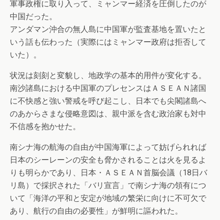
軍事政権に取り入って、ミャンマー経済を圧倒したのが
中国だった。
アンダマン沖合の無人島に中国軍が監査基地を置いたと
いう話も伝わった（実際にはミャンマー政府は拒否して
いた）。
状況は刻刻と変貌し、地政学の基本的用件が変化する。
南沙諸島における中国軍のプレセンスはＡＳＥＡＮ諸国
に不快感と強い警戒を呼び起こし、日本でも尖閣諸島へ
のあからさまな侵略意図は、親中派を含む政治家も対中
不信感を抱かせた。
南シナ海の航海の自由が中国海軍によって妨げられれば
日本のシーレーンの安全も脅かされることは火を見るよ
りも明らかであり、日本・ＡＳＥＡＮ首脳会議（18日バ
リ島）で採択された「バリ宣言」で南シナ海の領有につ
いて「海洋の平和と安定が地域の繁栄に向けに不可欠で
あり、航行の自由の必要性」が鮮明に謳われた。