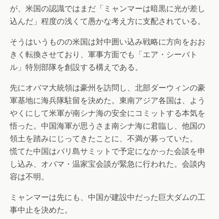
が、米国の認識ではまだ「ミャンマーは暗黒に光が差し
込んだ」程度の浅くて愚かな考え方に支配されている。
そうはいうものの米国は対中囲い込み戦略に方向をおお
きく転換させており、軍事方面でも「エア・シーバト
ル」特別部隊を創設する構えである。
先にオバマ大統領は豪州を訪問し、北部ダーウィンの豪
軍基地に海兵隊駐留を決めた。東南アジア各国は、よう
やくにして米軍が南シナ海の安全にコミットする本気を
悟った。中国海軍が思うさま南シナ海に君臨し、他国の
領土を踏みにじってきたことに、不満が募っていた。
慌てた中国はバリ島サミットで予定になかった会談を申
し込み、オバマ・温家宝会談が緊急に行われた。会談内
容は不明。
ミャンマーは先にも、中国が建設中だった巨大ダムの工
事中止を決めた。