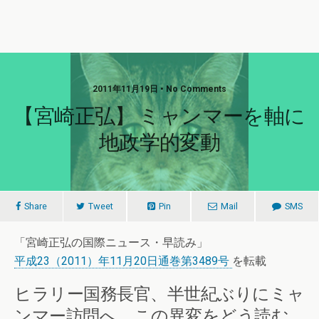
2011年11月19日 • No Comments
【宮崎正弘】 ミャンマーを軸に
地政学的変動
Share
Tweet
Pin
Mail
SMS
「宮崎正弘の国際ニュース・早読み」
平成23（2011）年11月20日通巻第3489号
を転載
ヒラリー国務長官、半世紀ぶりにミャ
ンマー訪問へ。この異変をどう読む