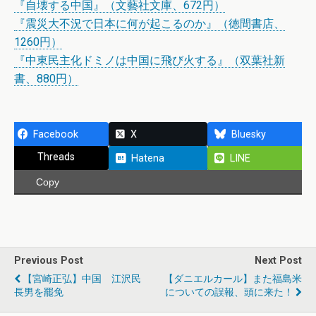
『自壊する中国』（文藝社文庫、672円）
『震災大不況で日本に何が起こるのか』（徳間書店、
1260円）
『中東民主化ドミノは中国に飛び火する』（双葉社新
書、880円）
Facebook
X
Bluesky
Threads
Hatena
LINE
Copy
Previous Post
Next Post
【宮崎正弘】中国 江沢民
【ダニエルカール】また福島米
長男を罷免
についての誤報、頭に来た！