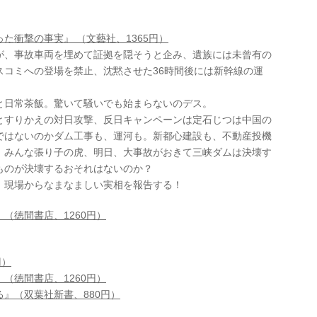
た衝撃の事実』 （文藝社、1365円）
が、事故車両を埋めて証拠を隠そうと企み、遺族には未曾有の
スコミへの登場を禁止、沈黙させた36時間後には新幹線の運
と日常茶飯。驚いて騒いでも始まらないのデス。
とすりかえの対日攻撃、反日キャンペーンは定石じつは中国の
ではないのかダム工事も、運河も。新都心建設も、不動産投機
、みんな張り子の虎、明日、大事故がおきて三峡ダムは決壊す
ものが決壊するおそれはないのか？
、現場からなまなましい実相を報告する！
（徳間書店、1260円）
円）
（徳間書店、1260円）
』（双葉社新書、880円）