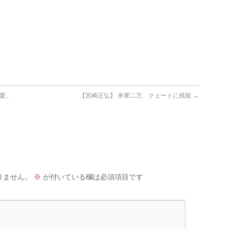
て愛」
【宮崎正弘】 米軍二万、クェートに残留
→
りません。
※
が付いている欄は必須項目です