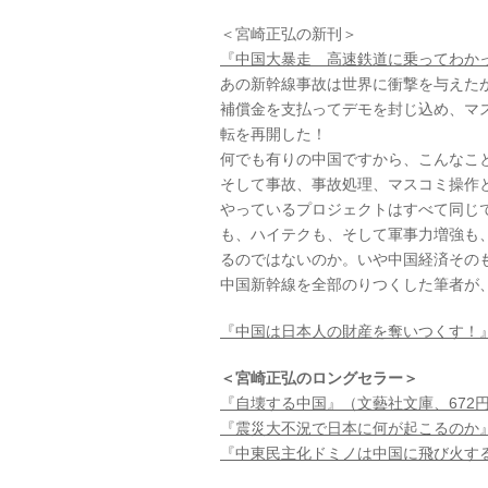
＜宮崎正弘の新刊＞
『中国大暴走 高速鉄道に乗ってわかっ
あの新幹線事故は世界に衝撃を与えた
補償金を支払ってデモを封じ込め、マ
転を再開した！
何でも有りの中国ですから、こんなこ
そして事故、事故処理、マスコミ操作
やっているプロジェクトはすべて同じ
も、ハイテクも、そして軍事力増強も
るのではないのか。いや中国経済その
中国新幹線を全部のりつくした筆者が
『中国は日本人の財産を奪いつくす！』
＜宮崎正弘のロングセラー＞
『自壊する中国』（文藝社文庫、672
『震災大不況で日本に何が起こるのか』
『中東民主化ドミノは中国に飛び火する