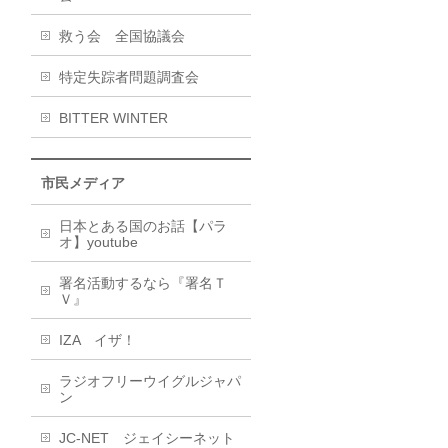
救う会 全国協議会
特定失踪者問題調査会
BITTER WINTER
市民メディア
日本とある国のお話【パラ
オ】youtube
署名活動するなら『署名Ｔ
Ｖ』
IZA イザ！
ラジオフリーウイグルジャパ
ン
JC-NET ジェイシーネット