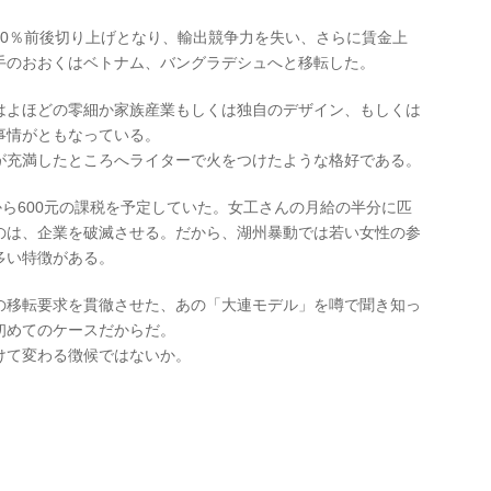
30％前後切り上げとなり、輸出競争力を失い、さらに賃金上
手のおおくはベトナム、バングラデシュへと移転した。
はよほどの零細か家族産業もしくは独自のデザイン、もしくは
事情がともなっている。
が充満したところへライターで火をつけたような格好である。
から600元の課税を予定していた。女工さんの月給の半分に匹
のは、企業を破滅させる。だから、湖州暴動では若い女性の参
多い特徴がある。
の移転要求を貫徹させた、あの「大連モデル」を噂で聞き知っ
初めてのケースだからだ。
けて変わる徴候ではないか。