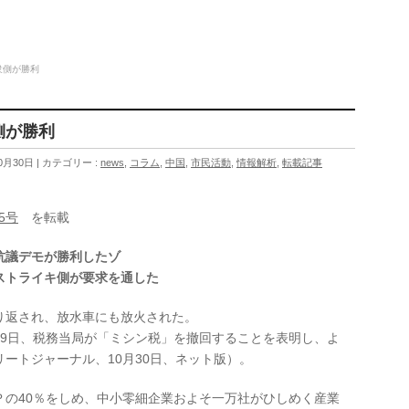
衆側が勝利
側が勝利
0月30日
カテゴリー :
news
,
コラム
,
中国
,
市民活動
,
情報解析
,
転載記事
5号
を転載
抗議デモが勝利したゾ
ストライキ側が要求を通した
り返され、放水車にも放火された。
29日、税務当局が「ミシン税」を撤回することを表明し、よ
ートジャーナル、10月30日、ネット版）。
Ｐの40％をしめ、中小零細企業およそ一万社がひしめく産業