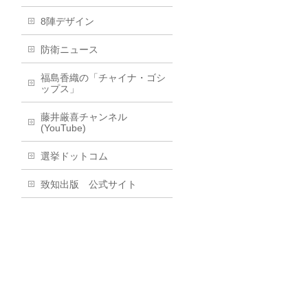
8陣デザイン
防衛ニュース
福島香織の「チャイナ・ゴシ
ップス」
藤井厳喜チャンネル
(YouTube)
選挙ドットコム
致知出版 公式サイト