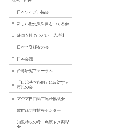
日本ウイグル協会
新しい歴史教科書をつくる会
愛国女性のつどい 花時計
日本李登輝友の会
日本会議
台湾研究フォーラム
「自治基本条例」に反対する
市民の会
アジア自由民主連帯協議会
放射線防護情報センター
知覧特攻の母 鳥濱トメ顕彰
会