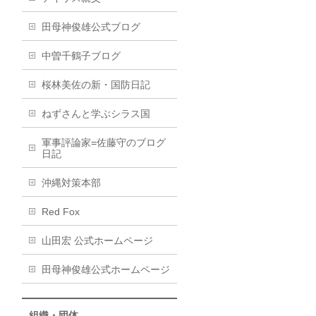
田母神俊雄公式ブログ
中曽千鶴子ブログ
桜林美佐の新・国防日記
ねずさんと学ぶシラス国
軍事評論家=佐藤守のブログ
日記
沖縄対策本部
Red Fox
山田宏 公式ホームページ
田母神俊雄公式ホームページ
組織・団体