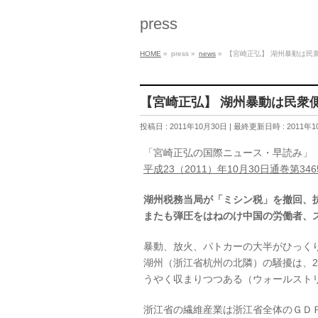
press
HOME
»
press
»
news
»
【宮崎正弘】 湖州暴動は民
【宮崎正弘】 湖州暴動は民衆
投稿日 : 2011年10月30日
最終更新日時 : 2011年1
「宮崎正弘の国際ニュース・早読み」
平成23（2011）年10月30日通巻第346
湖州税務当局が「ミシン税」を撤回、
またも弾圧をはねのけ中国の労働者、
暴動、放火、パトカーの大半がひっく
湖州（浙江省杭州の北隣）の騒擾は、
うやく収まりつつある（ウォールストリ
浙江省の繊維産業は浙江省全体のＧＤ