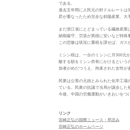
である。
過去五年間に人民元の対ドルレートは
昇が重なったため完全な斜陽産業、大
まだ浙江省にとどまっている繊維産業
納期厳守、労賃が異様に安いなど特殊
この悲惨は状況に重税を課せば、ガス
ミシン税は、一台のミシンに月300元
敵する額をミシン所有にかけるという
加者がめだつうえ、拘束された女性が
民衆は公害の元凶とみられた化学工場
ている。民衆の抗議で当局が譲歩した
今後、中国の労働運動がいきおいをつ
リンク
宮崎正弘の国際ニュース・早読み
宮崎正弘のホームページ