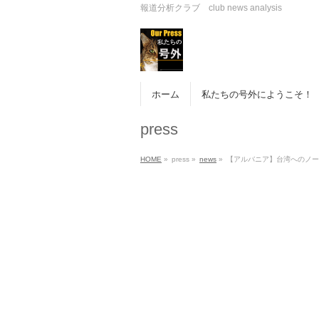
報道分析クラブ club news analysis
ホーム
私たちの号外にようこそ！
press
HOME
»
press
»
news
»
【アルバニア】台湾へのノー