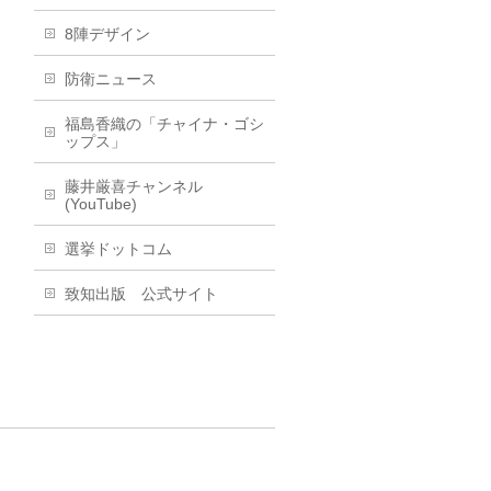
8陣デザイン
防衛ニュース
福島香織の「チャイナ・ゴシ
ップス」
藤井厳喜チャンネル
(YouTube)
選挙ドットコム
致知出版 公式サイト