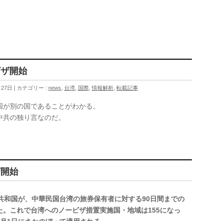
ビザ開始
月27日
カテゴリー :
news
,
台湾
,
国際
,
情報解析
,
転載記事
国が別の国であることがわかる。
中共の独り言なのだ。
ザ開始
共和国が、中華民国台湾の旅券保有者に対する90日間までの
。これで台湾へのノービザ措置実施国・地域は155になっ