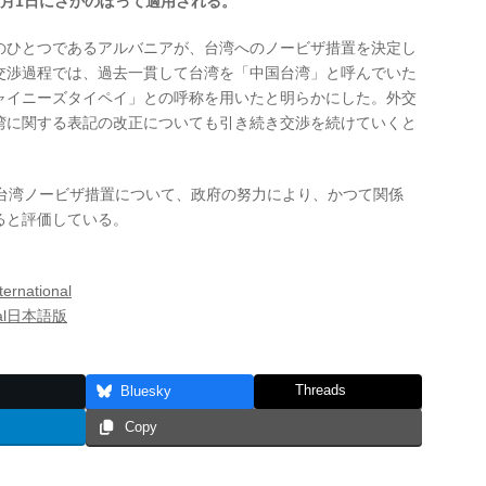
月1日にさかのぼって適用される。
のひとつであるアルバニアが、台湾へのノービザ措置を決定し
交渉過程では、過去一貫して台湾を「中国台湾」と呼んでいた
ャイニーズタイペイ」との呼称を用いたと明らかにした。外交
湾に関する表記の改正についても引き続き交渉を続けていくと
対台湾ノービザ措置について、政府の努力により、かつて関係
ると評価している。
national
onal日本語版
Threads
Bluesky
Copy