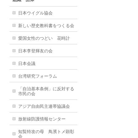
日本ウイグル協会
新しい歴史教科書をつくる会
愛国女性のつどい 花時計
日本李登輝友の会
日本会議
台湾研究フォーラム
「自治基本条例」に反対する
市民の会
アジア自由民主連帯協議会
放射線防護情報センター
知覧特攻の母 鳥濱トメ顕彰
会