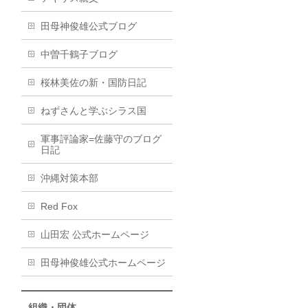
田母神俊雄公式ブログ
中曽千鶴子ブログ
桜林美佐の新・国防日記
ねずさんと学ぶシラス国
軍事評論家=佐藤守のブログ
日記
沖縄対策本部
Red Fox
山田宏 公式ホームページ
田母神俊雄公式ホームページ
組織・団体