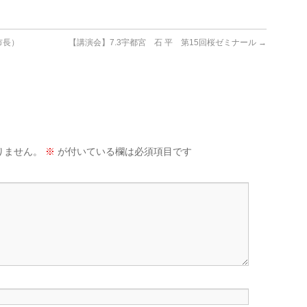
市長）
【講演会】7.3宇都宮 石 平 第15回桜ゼミナール
→
りません。
※
が付いている欄は必須項目です