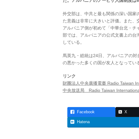
た。アルバニアのノービザ入国制度は6
外交部は、中共と最も関係の深い国家
た意義は非常に大きいと評価。また、
アルバニア側が初めて「中華台北・チ
部では、アルバニアの公式文書上の台
している。
馬英九・総統は24日、アルバニアの
の悪かった多くの国が友人となってい
リンク
財團法人中央廣播電臺 Radio Taiwan Inter
中央放送局 Radio Taiwan Internati
Facebook
X
Hatena