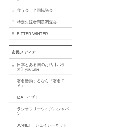
救う会 全国協議会
特定失踪者問題調査会
BITTER WINTER
市民メディア
日本とある国のお話【パラ
オ】youtube
署名活動するなら『署名Ｔ
Ｖ』
IZA イザ！
ラジオフリーウイグルジャパ
ン
JC-NET ジェイシーネット