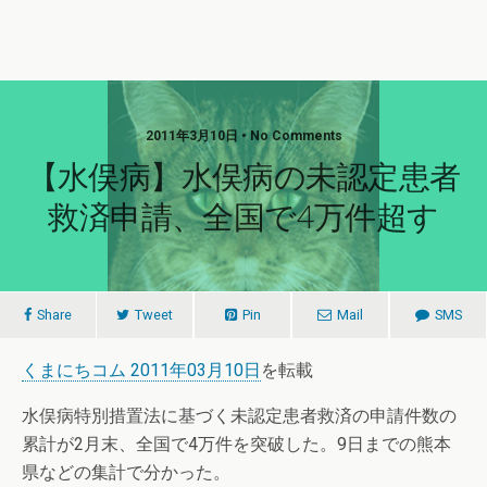
2011年3月10日 • No Comments
【水俣病】水俣病の未認定患者
救済申請、全国で4万件超す
Share
Tweet
Pin
Mail
SMS
くまにちコム 2011年03月10日
を転載
水俣病特別措置法に基づく未認定患者救済の申請件数の
累計が2月末、全国で4万件を突破した。9日までの熊本
県などの集計で分かった。