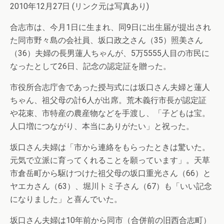
2010年12月27日 (リンク元は写真あり)
合志市は、今月1日に生まれ、同9日に出生届が提出され
た同市野々島の会社員、坂口政之さん（35）照美さん
（36）夫婦の長男蓮人ちゃんが、5万5555人目の市民に
なったとして26日、記念の認定証を贈った。
市役所合志庁舎であった授与式には坂口さん夫婦と蓮人
ちゃん、祖父母の計6人が出席。荒木義行市長が認定証
や花束、市特産の農産物などを手渡し、「子どもは宝。
人口増につながり、本当にありがたい」と祝った。
坂口さん夫婦は「市から連絡をもらったときは驚いた。
元気で立派に育ってくれることを願っています」。天草
市倉岳町から駆けつけた祖父母の坂口重光さん（66）と
ヤエカさん（63）、堀川トミ子さん（67）も「いい記念
になりました」と喜んでいた。
坂口さん夫婦は10年前から同市（合併前の旧西合志町）