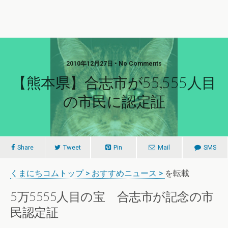
2010年12月27日 • No Comments
【熊本県】合志市が55,555人目
の市民に認定証
Share
Tweet
Pin
Mail
SMS
くまにちコムトップ > おすすめニュース >
を転載
5万5555人目の宝 合志市が記念の市
民認定証