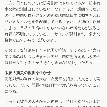
一方、日本においては防災訓練はされているが、紛争有
事の際の訓練はしていない。なぜこういう訓練をしない
のか。中国やロシアなどの近隣諸国は日本に照準を合わ
せたミサイルを多数配備している。また、大勢の工作員
によって日常の生活の中から罪のない若者たちが拉致さ
れ行方不明になっている。ミサイルが発射され、多大な
犠牲が出てからでは遅いのだ。
そのような訓練をしたら他国が抗議してくるのか？言っ
てくるのはいつも決まった国だ。国益を考えるべき国会
議員が反対するのか？そんな馬鹿な話はないだろう。
阪神大震災の教訓を生かせ
初動対策の遅れで重大な二次災害を招き、人災とまで言
われた。だが、問題の根は日常の対策を怠っていたこと
にある。
もっとも被害の大きかった神戸は当時社会党だった土井