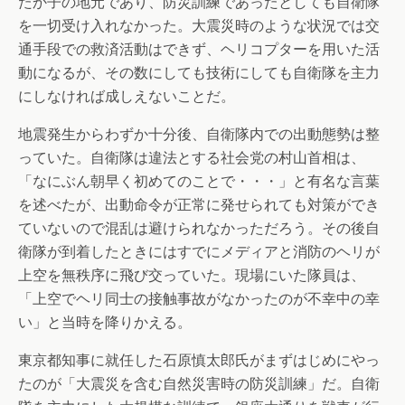
たか子の地元であり、防災訓練であったとしても自衛隊
を一切受け入れなかった。大震災時のような状況では交
通手段での救済活動はできず、ヘリコプターを用いた活
動になるが、その数にしても技術にしても自衛隊を主力
にしなければ成しえないことだ。
地震発生からわずか十分後、自衛隊内での出動態勢は整
っていた。自衛隊は違法とする社会党の村山首相は、
「なにぶん朝早く初めてのことで・・・」と有名な言葉
を述べたが、出動命令が正常に発せられても対策ができ
ていないので混乱は避けられなかっただろう。その後自
衛隊が到着したときにはすでにメディアと消防のヘリが
上空を無秩序に飛び交っていた。現場にいた隊員は、
「上空でヘリ同士の接触事故がなかったのが不幸中の幸
い」と当時を降りかえる。
東京都知事に就任した石原慎太郎氏がまずはじめにやっ
たのが「大震災を含む自然災害時の防災訓練」だ。自衛