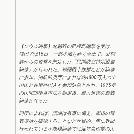
【ソウル時事】北朝鮮の延坪島砲撃を受け、
韓国では15日、一部地域を除く全土で、北朝
鮮からの攻撃を想定した「民間防空特別退避
訓練」が行われた。戦闘機十数機などが訓練
に参加。消防防災庁によれば約4800万人の全
国民と在留外国人も参加対象とされ、1975年
の民間防衛基本法を制定後、最大規模の避難
訓練となった。
同庁によれば、訓練は有事に備え、周辺の避
難場所を確認することなどが目的。年に数回
行われている小規模訓練では延坪島砲撃のよ