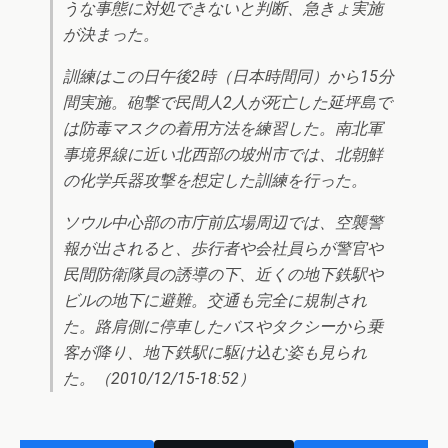
うな事態に対処できないと判断、急きょ実施
が決まった。
訓練はこの日午後2時（日本時間同）から15分
間実施。砲撃で民間人2人が死亡した延坪島で
は防毒マスクの着用方法を練習した。南北軍
事境界線に近い北西部の坡州市では、北朝鮮
の化学兵器攻撃を想定した訓練を行った。
ソウル中心部の市庁前広場周辺では、空襲警
報が出されると、歩行者や会社員らが警官や
民間防衛隊員の誘導の下、近くの地下鉄駅や
ビルの地下に避難。交通も完全に規制され
た。路肩側に停車したバスやタクシーから乗
客が降り、地下鉄駅に駆け込む姿も見られ
た。（2010/12/15-18:52）