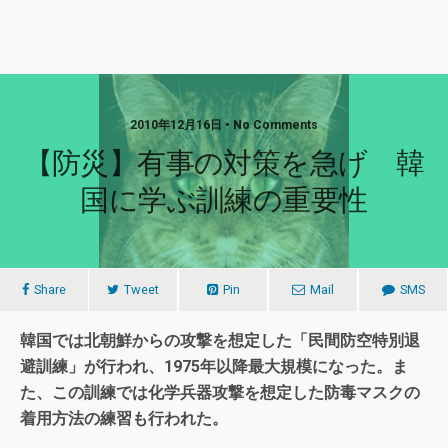
2010年12月16日 • No Comments
【防災】有事の対策を急げ 韓
国に学ぶ訓練の重要性
Share
Tweet
Pin
Mail
SMS
韓国では北朝鮮からの攻撃を想定した「民間防空特別退
避訓練」が行われ、1975年以降最大規模になった。ま
た、この訓練では化学兵器攻撃を想定した防毒マスクの
着用方法の練習も行われた。